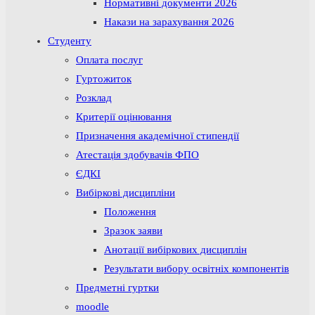
Нормативні документи 2026
Накази на зарахування 2026
Студенту
Оплата послуг
Гуртожиток
Розклад
Критерії оцінювання
Призначення академічної стипендії
Атестація здобувачів ФПО
ЄДКІ
Вибіркові дисципліни
Положення
Зразок заяви
Анотації вибіркових дисциплін
Результати вибору освітніх компонентів
Предметні гуртки
moodle