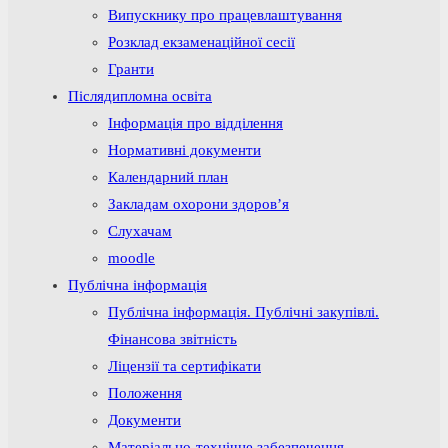
Випускнику про працевлаштування
Розклад екзаменаційної сесії
Гранти
Післядипломна освіта
Інформація про відділення
Нормативні документи
Календарний план
Закладам охорони здоров’я
Слухачам
moodle
Публічна інформація
Публічна інформація. Публічні закупівлі.
Фінансова звітність
Ліцензії та сертифікати
Положення
Документи
Матеріально-технічне забезпечення