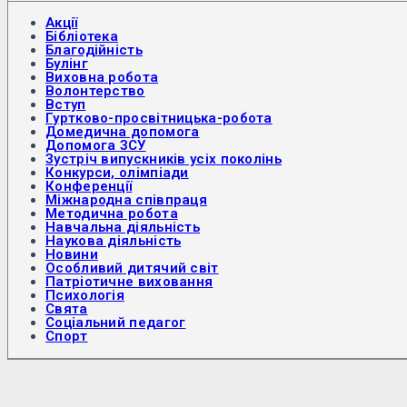
Акції
Бібліотека
Благодійність
Булінг
Виховна робота
Волонтерство
Вступ
Гуртково-просвітницька-робота
Домедична допомога
Допомога ЗСУ
Зустріч випускників усіх поколінь
Конкурси, олімпіади
Конференції
Міжнародна співпраця
Методична робота
Навчальна діяльність
Наукова діяльність
Новини
Особливий дитячий світ
Патріотичне виховання
Психологія
Свята
Соціальний педагог
Спорт