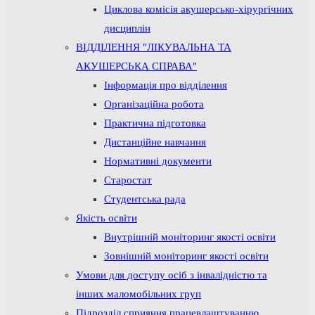
Циклова комісія акушерсько-хірургічних
дисциплін
ВІДДІЛЕННЯ "ЛІКУВАЛЬНА ТА
АКУШЕРСЬКА СПРАВА"
Інформація про відділення
Організаційна робота
Практична підготовка
Дистанційне навчання
Нормативні документи
Старостат
Студентська рада
Якість освіти
Внутрішній моніторинг якості освіти
Зовнішній моніторинг якості освіти
Умови для доступу осіб з інвалідністю та
інших маломобільних груп
Підрозділ сприяння працевлаштуванню