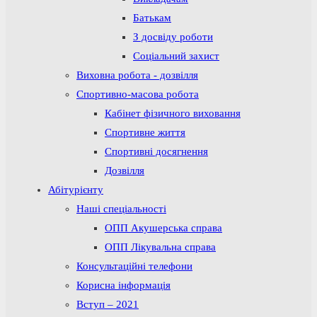
Батькам
З досвіду роботи
Соціальний захист
Виховна робота - дозвілля
Спортивно-масова робота
Кабінет фізичного виховання
Спортивне життя
Спортивні досягнення
Дозвілля
Абітурієнту
Наші спеціальності
ОПП Акушерська справа
ОПП Лікувальна справа
Консультаційні телефони
Корисна інформація
Вступ – 2021