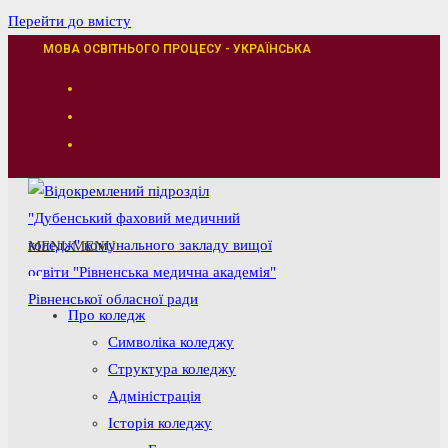
Перейти до вмісту
МОВА ОСВІТНЬОГО ПРОЦЕСУ - УКРАЇНСЬКА
MENU
MENU
Про коледж
Символіка коледжу
Структура коледжу
Адміністрація
Історія коледжу