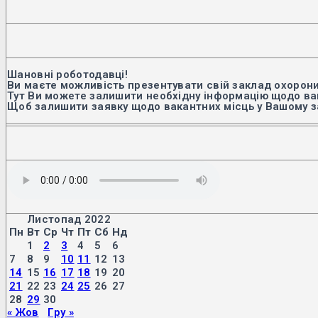
Шановні роботодавці!
Ви маєте можливість презентувати свій заклад охорони
Тут Ви можете залишити необхідну інформацію щодо вак
Щоб залишити заявку щодо вакантних місць у Вашому з
Листопад 2022
Пн
Вт
Ср
Чт
Пт
Сб
Нд
1
2
3
4
5
6
7
8
9
10
11
12
13
14
15
16
17
18
19
20
21
22
23
24
25
26
27
28
29
30
« Жов
Гру »