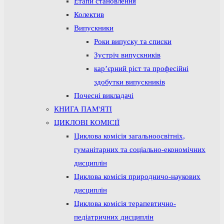
Етапи становлення
Колектив
Випускники
Роки випуску та списки
Зустріч випускників
кар’єрний ріст та професійні
здобутки випускників
Почесні викладачі
КНИГА ПАМ'ЯТІ
ЦИКЛОВІ КОМІСІЇ
Циклова комісія загальноосвітніх,
гуманітарних та соціально-економічних
дисциплін
Циклова комісія природничо-наукових
дисциплін
Циклова комісія терапевтично-
педіатричних дисциплін