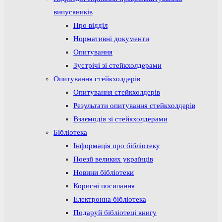
випускників
Про відділ
Нормативні документи
Опитування
Зустрічі зі стейкхолдерами
Опитування стейкхолдерів
Опитування стейкхолдерів
Результати опитування стейкхолдерів
Взаємодія зі стейкхолдерами
Бібліотека
Інформація про бібліотеку
Поезії великих українців
Новини бібліотеки
Корисні посилання
Електронна бібліотека
Подаруй бібліотеці книгу