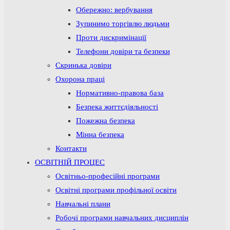
Обережно: вербування
Зупинимо торгівлю людьми
Проти дискримінації
Телефони довіри та безпеки
Скринька довіри
Охорона праці
Нормативно-правова база
Безпека життєдіяльності
Пожежна безпека
Мінна безпека
Контакти
ОСВІТНІЙ ПРОЦЕС
Освітньо-професійні програми
Освітні програми профільної освіти
Навчальні плани
Робочі програми навчальних дисциплін