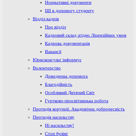
Нормативні документи
ШІ в допомогу студенту
Відділ кадрів
Про відділ
Кадровий склад згідно Ліцензійних умов
Кадрова документація
Вакансії
Юрисконсульт інформує
Волонтерство
Домедична допомога
Благодійність
Особливий Дитячий Світ
Гуртково-просвітницька робота
Протидія корупції. Академічна доброчесність
Протидія насильству
Ні насильству!
Стоп булінг