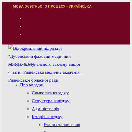
Перейти
МОВА ОСВІТНЬОГО ПРОЦЕСУ - УКРАЇНСЬКА
до
вмісту
MENU
MENU
Про коледж
Символіка коледжу
Структура коледжу
Адміністрація
Історія коледжу
Етапи становлення