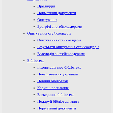
Про відділ
Нормативні документи
Опитування
Зустрічі зі стейкхолдерами
Опитування стейкхолдерів
Опитування стейкхолдерів
Результати опитування стейкхолдерів
Взаємодія зі стейкхолдерами
Бібліотека
Інформація про бібліотеку
Поезії великих українців
Новини бібліотеки
Корисні посилання
Електронна бібліотека
Подаруй бібліотеці книгу
Нормативні документи