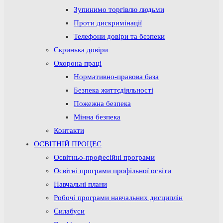
Зупинимо торгівлю людьми
Проти дискримінації
Телефони довіри та безпеки
Скринька довіри
Охорона праці
Нормативно-правова база
Безпека життєдіяльності
Пожежна безпека
Мінна безпека
Контакти
ОСВІТНІЙ ПРОЦЕС
Освітньо-професійні програми
Освітні програми профільної освіти
Навчальні плани
Робочі програми навчальних дисциплін
Силабуси