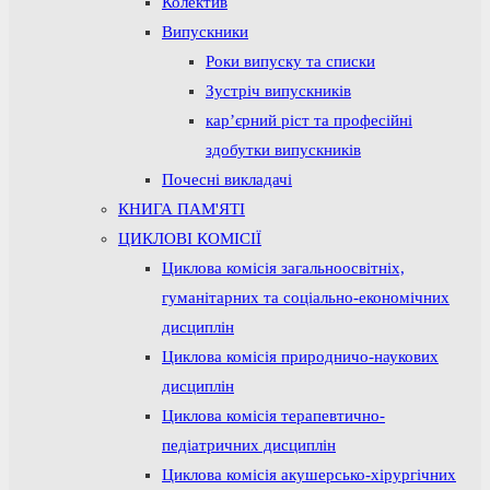
Колектив
Випускники
Роки випуску та списки
Зустріч випускників
кар’єрний ріст та професійні
здобутки випускників
Почесні викладачі
КНИГА ПАМ'ЯТІ
ЦИКЛОВІ КОМІСІЇ
Циклова комісія загальноосвітніх,
гуманітарних та соціально-економічних
дисциплін
Циклова комісія природничо-наукових
дисциплін
Циклова комісія терапевтично-
педіатричних дисциплін
Циклова комісія акушерсько-хірургічних