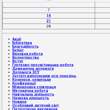
7
14
21
28
Акції
Бібліотека
Благодійність
Булінг
Виховна робота
Волонтерство
Вступ
Гуртково-просвітницька-робота
Домедична допомога
Допомога ЗСУ
Зустріч випускників усіх поколінь
Конкурси, олімпіади
Конференції
Міжнародна співпраця
Методична робота
Навчальна діяльність
Наукова діяльність
Новини
Особливий дитячий світ
Патріотичне виховання