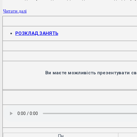
День
Читати далі
Гідності
та
Відкриється
РОЗКЛАД ЗАНЯТЬ
Свободи
в
новій
вкладці
Ви маєте можливість презентувати св
Пн