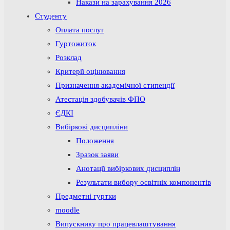
Накази на зарахування 2026
Студенту
Оплата послуг
Гуртожиток
Розклад
Критерії оцінювання
Призначення академічної стипендії
Атестація здобувачів ФПО
ЄДКІ
Вибіркові дисципліни
Положення
Зразок заяви
Анотації вибіркових дисциплін
Результати вибору освітніх компонентів
Предметні гуртки
moodle
Випускнику про працевлаштування