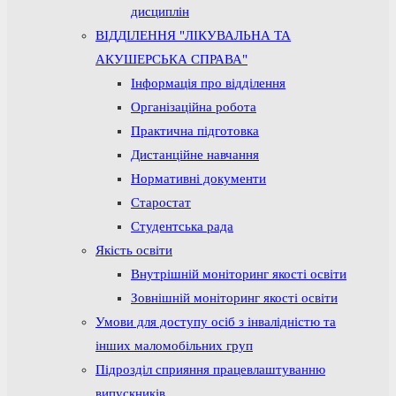
дисциплін
ВІДДІЛЕННЯ "ЛІКУВАЛЬНА ТА
АКУШЕРСЬКА СПРАВА"
Інформація про відділення
Організаційна робота
Практична підготовка
Дистанційне навчання
Нормативні документи
Старостат
Студентська рада
Якість освіти
Внутрішній моніторинг якості освіти
Зовнішній моніторинг якості освіти
Умови для доступу осіб з інвалідністю та
інших маломобільних груп
Підрозділ сприяння працевлаштуванню
випускників