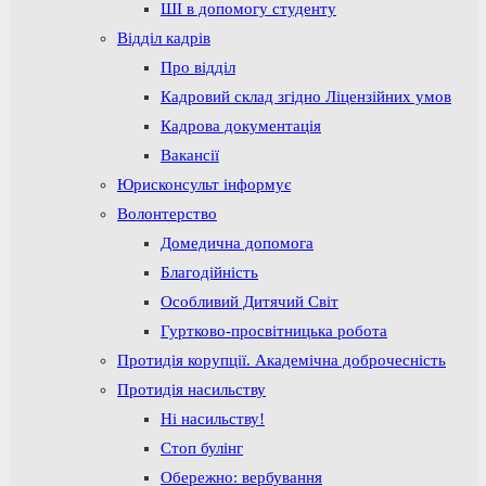
ШІ в допомогу студенту
Відділ кадрів
Про відділ
Кадровий склад згідно Ліцензійних умов
Кадрова документація
Вакансії
Юрисконсульт інформує
Волонтерство
Домедична допомога
Благодійність
Особливий Дитячий Світ
Гуртково-просвітницька робота
Протидія корупції. Академічна доброчесність
Протидія насильству
Ні насильству!
Стоп булінг
Обережно: вербування