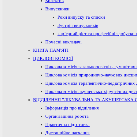
Колектив
Випускники
Роки випуску та списки
Зустріч випускників
кар’єрний ріст та професійні здобутки 
Почесні викладачі
КНИГА ПАМ'ЯТІ
ЦИКЛОВІ КОМІСІЇ
Циклова комісія загальноосвітніх, гуманітар
Циклова комісія природничо-наукових дисци
Циклова комісія терапевтично-педіатричних 
Циклова комісія акушерсько-хірургічних дис
ВІДДІЛЕННЯ "ЛІКУВАЛЬНА ТА АКУШЕРСЬКА 
Інформація про відділення
Організаційна робота
Практична підготовка
Дистанційне навчання