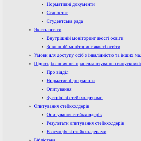
Нормативні документи
Старостат
Студентська рада
Якість освіти
Внутрішній моніторинг якості освіти
Зовнішній моніторинг якості освіти
Умови для доступу осіб з інвалідністю та інших м
Підрозділ сприяння працевлаштуванню випускникі
Про відділ
Нормативні документи
Опитування
Зустрічі зі стейкхолдерами
Опитування стейкхолдерів
Опитування стейкхолдерів
Результати опитування стейкхолдерів
Взаємодія зі стейкхолдерами
Бібліотека