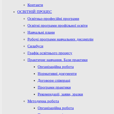
Контакти
ОСВІТНІЙ ПРОЦЕС
Освітньо-професійні програми
Освітні програми профільної освіти
Навчальні плани
Робочі програми навчальних дисциплін
Силабуси
Графік освітнього процесу
Практичне навчання. Бази практики
Організаційна робота
Нормативні документи
Договори співпраці
Програми практики
Рекомендації, заяви, зразки
Методична робота
Організаційна робота