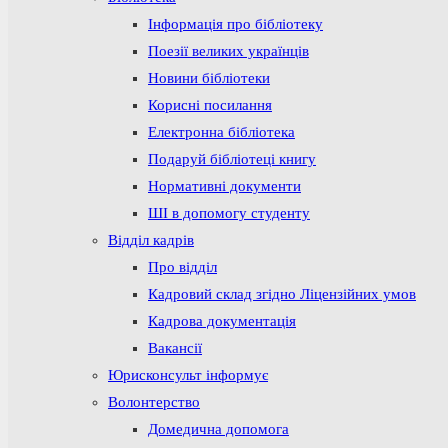
Інформація про бібліотеку
Поезії великих українців
Новини бібліотеки
Корисні посилання
Електронна бібліотека
Подаруй бібліотеці книгу
Нормативні документи
ШІ в допомогу студенту
Відділ кадрів
Про відділ
Кадровий склад згідно Ліцензійних умов
Кадрова документація
Вакансії
Юрисконсульт інформує
Волонтерство
Домедична допомога