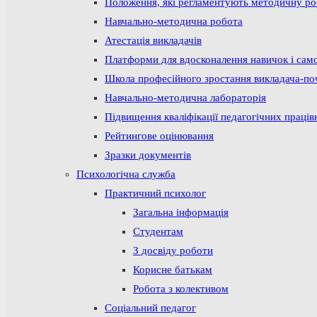
Положення, які регламентують методичну р
Навчально-методична робота
Атестація викладачів
Платформи для вдосконалення навичок і сам
Школа професійного зростання викладача-по
Навчально-методична лабораторія
Підвищення кваліфікації педагогічних праців
Рейтингове оцінювання
Зразки документів
Психологічна служба
Практичний психолог
Загальна інформація
Студентам
З досвіду роботи
Корисне батькам
Робота з колективом
Соціальний педагог