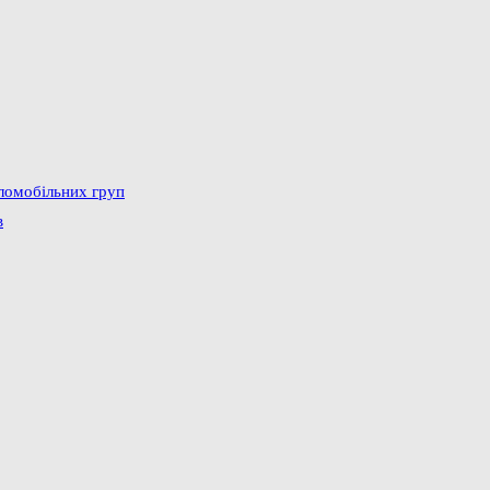
аломобільних груп
в