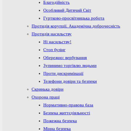
Благодійність
Особливий Дитячий Світ
Гуртково-просвітницька робота
Протидія корупції. Академічна доброчесність
Протидія насильству
Ні насильству!
Стоп булінг
Обережно: вербування
Зупинимо торгівлю людьми
Проти дискримінації
Телефони довіри та безпеки
Скринька довіри
Охорона праці
Нормативно-правова база
Безпека життєдіяльності
Пожежна безпека
Мінна безпека