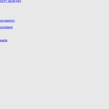
оботу коледжу
орозвитку
чатківця
ників