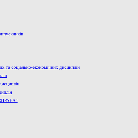
випускників
них та соціально-економічних дисциплін
плін
дисциплін
циплін
СПРАВА"