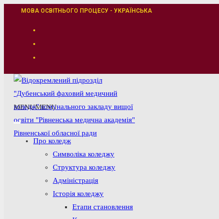
Перейти
МОВА ОСВІТНЬОГО ПРОЦЕСУ - УКРАЇНСЬКА
до
вмісту
MENU
MENU
Про коледж
Символіка коледжу
Структура коледжу
Адміністрація
Історія коледжу
Етапи становлення