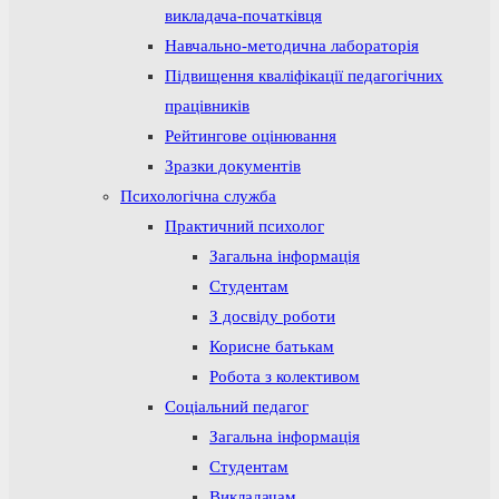
викладача-початківця
Навчально-методична лабораторія
Підвищення кваліфікації педагогічних
працівників
Рейтингове оцінювання
Зразки документів
Психологічна служба
Практичний психолог
Загальна інформація
Студентам
З досвіду роботи
Корисне батькам
Робота з колективом
Соціальний педагог
Загальна інформація
Студентам
Викладачам