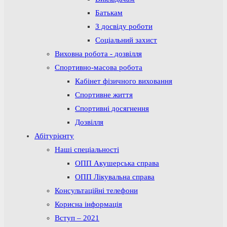
Батькам
З досвіду роботи
Соціальний захист
Виховна робота - дозвілля
Спортивно-масова робота
Кабінет фізичного виховання
Спортивне життя
Спортивні досягнення
Дозвілля
Абітурієнту
Наші спеціальності
ОПП Акушерська справа
ОПП Лікувальна справа
Консультаційні телефони
Корисна інформація
Вступ – 2021