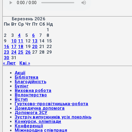
Березень 2026
Пн
Вт
Ср
Чт
Пт
Сб
Нд
1
2
3
4
5
6
7
8
9
10
11
12
13
14
15
16
17
18
19
20
21
22
23
24
25
26
27
28
29
30
31
« Лют
Кві »
Акції
Бібліотека
Благодійність
Булінг
Виховна робота
Волонтерство
Вступ
Гуртково-просвітницька-робота
Домедична допомога
Допомога ЗСУ
Зустріч випускників усіх поколінь
Конкурси, олімпіади
Конференції
Міжнародна співпраця