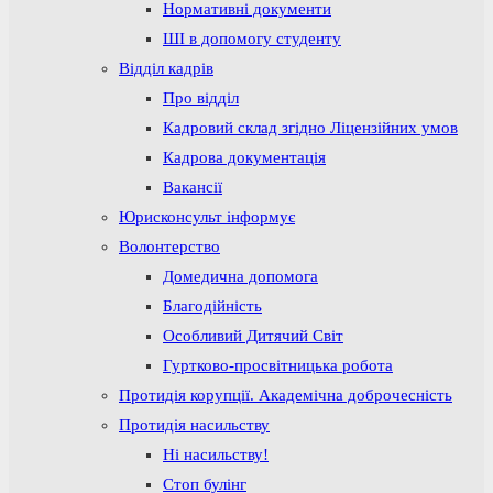
Нормативні документи
ШІ в допомогу студенту
Відділ кадрів
Про відділ
Кадровий склад згідно Ліцензійних умов
Кадрова документація
Вакансії
Юрисконсульт інформує
Волонтерство
Домедична допомога
Благодійність
Особливий Дитячий Світ
Гуртково-просвітницька робота
Протидія корупції. Академічна доброчесність
Протидія насильству
Ні насильству!
Стоп булінг