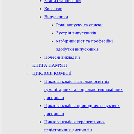
Етапи становлення
Колектив
Випускники
Роки випуску та списки
Зустріч випускників
кар’єрний ріст та професійні
здобутки випускників
Почесні викладачі
КНИГА ПАМ'ЯТІ
ЦИКЛОВІ КОМІСІЇ
Циклова комісія загальноосвітніх,
гуманітарних та соціально-економічних
дисциплін
Циклова комісія природничо-наукових
дисциплін
Циклова комісія терапевтично-
педіатричних дисциплін