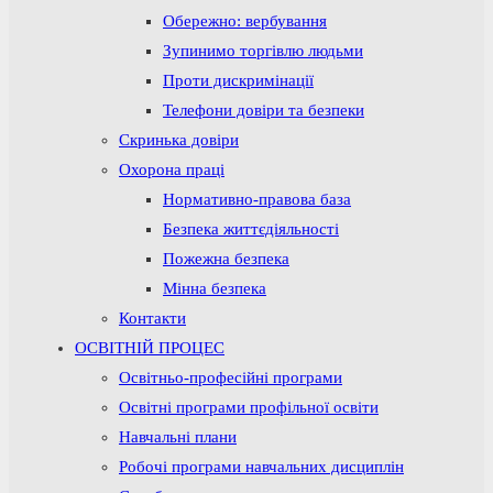
Обережно: вербування
Зупинимо торгівлю людьми
Проти дискримінації
Телефони довіри та безпеки
Скринька довіри
Охорона праці
Нормативно-правова база
Безпека життєдіяльності
Пожежна безпека
Мінна безпека
Контакти
ОСВІТНІЙ ПРОЦЕС
Освітньо-професійні програми
Освітні програми профільної освіти
Навчальні плани
Робочі програми навчальних дисциплін