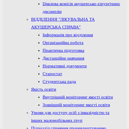
Циклова комісія акушерсько-хірургічних
дисциплін
ВІДДІЛЕННЯ "ЛІКУВАЛЬНА ТА
АКУШЕРСЬКА СПРАВА"
Інформація про відділення
Організаційна робота
Практична підготовка
Дистанційне навчання
Нормативні документи
Старостат
Студентська рада
Якість освіти
Внутрішній моніторинг якості освіти
Зовнішній моніторинг якості освіти
Умови для доступу осіб з інвалідністю та
інших маломобільних груп
Підрозділ сприяння працевлаштуванню