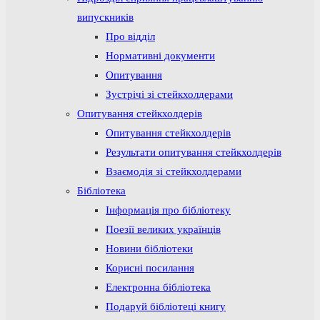
випускників
Про відділ
Нормативні документи
Опитування
Зустрічі зі стейкхолдерами
Опитування стейкхолдерів
Опитування стейкхолдерів
Результати опитування стейкхолдерів
Взаємодія зі стейкхолдерами
Бібліотека
Інформація про бібліотеку
Поезії великих українців
Новини бібліотеки
Корисні посилання
Електронна бібліотека
Подаруй бібліотеці книгу