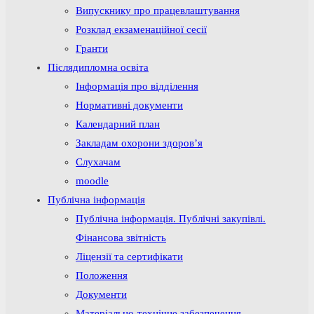
Випускнику про працевлаштування
Розклад екзаменаційної сесії
Гранти
Післядипломна освіта
Інформація про відділення
Нормативні документи
Календарний план
Закладам охорони здоров’я
Слухачам
moodle
Публічна інформація
Публічна інформація. Публічні закупівлі.
Фінансова звітність
Ліцензії та сертифікати
Положення
Документи
Матеріально-технічне забезпечення