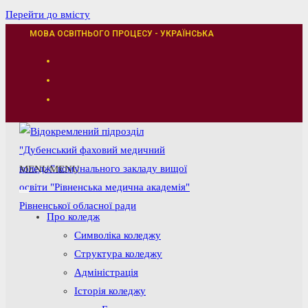
Перейти до вмісту
МОВА ОСВІТНЬОГО ПРОЦЕСУ - УКРАЇНСЬКА
MENU
MENU
Про коледж
Символіка коледжу
Структура коледжу
Адміністрація
Історія коледжу