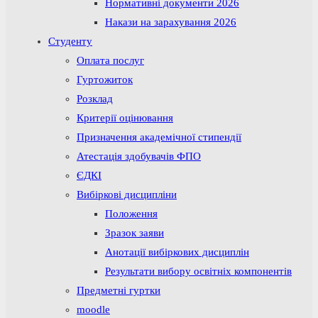
Нормативні документи 2026
Накази на зарахування 2026
Студенту
Оплата послуг
Гуртожиток
Розклад
Критерії оцінювання
Призначення академічної стипендії
Атестація здобувачів ФПО
ЄДКІ
Вибіркові дисципліни
Положення
Зразок заяви
Анотації вибіркових дисциплін
Результати вибору освітніх компонентів
Предметні гуртки
moodle