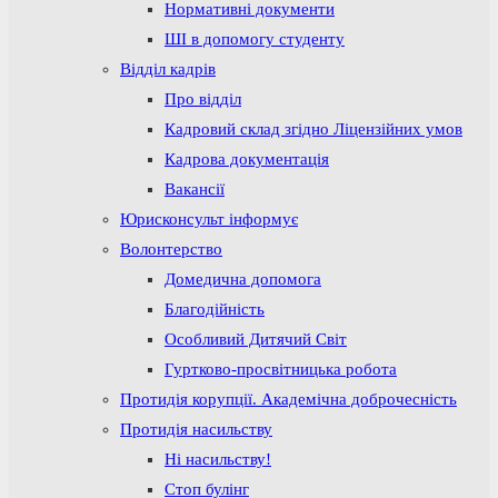
Нормативні документи
ШІ в допомогу студенту
Відділ кадрів
Про відділ
Кадровий склад згідно Ліцензійних умов
Кадрова документація
Вакансії
Юрисконсульт інформує
Волонтерство
Домедична допомога
Благодійність
Особливий Дитячий Світ
Гуртково-просвітницька робота
Протидія корупції. Академічна доброчесність
Протидія насильству
Ні насильству!
Стоп булінг