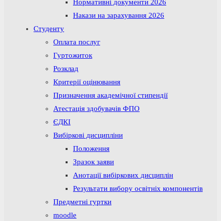
Нормативні документи 2026
Накази на зарахування 2026
Студенту
Оплата послуг
Гуртожиток
Розклад
Критерії оцінювання
Призначення академічної стипендії
Атестація здобувачів ФПО
ЄДКІ
Вибіркові дисципліни
Положення
Зразок заяви
Анотації вибіркових дисциплін
Результати вибору освітніх компонентів
Предметні гуртки
moodle