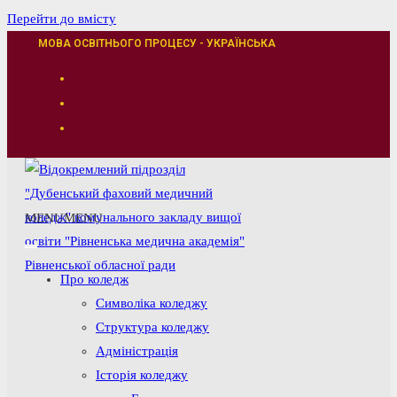
Перейти до вмісту
МОВА ОСВІТНЬОГО ПРОЦЕСУ - УКРАЇНСЬКА
MENU
MENU
Про коледж
Символіка коледжу
Структура коледжу
Адміністрація
Історія коледжу