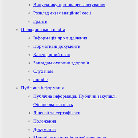
Випускнику про працевлаштування
Розклад екзаменаційної сесії
Гранти
Післядипломна освіта
Інформація про відділення
Нормативні документи
Календарний план
Закладам охорони здоров’я
Слухачам
moodle
Публічна інформація
Публічна інформація. Публічні закупівлі.
Фінансова звітність
Ліцензії та сертифікати
Положення
Документи
Матеріально-технічне забезпечення