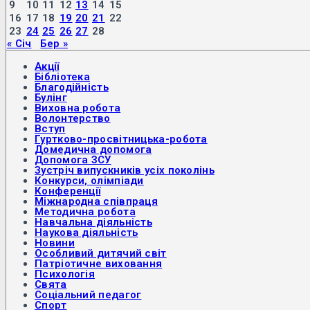
9
10
11
12
13
14
15
16
17
18
19
20
21
22
23
24
25
26
27
28
« Січ
Бер »
Акції
Бібліотека
Благодійність
Булінг
Виховна робота
Волонтерство
Вступ
Гуртково-просвітницька-робота
Домедична допомога
Допомога ЗСУ
Зустріч випускників усіх поколінь
Конкурси, олімпіади
Конференції
Міжнародна співпраця
Методична робота
Навчальна діяльність
Наукова діяльність
Новини
Особливий дитячий світ
Патріотичне виховання
Психологія
Свята
Соціальний педагог
Спорт