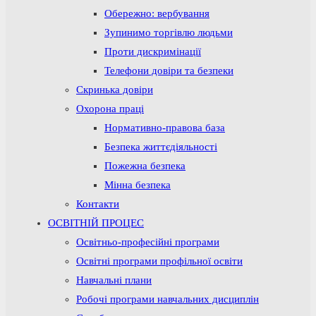
Обережно: вербування
Зупинимо торгівлю людьми
Проти дискримінації
Телефони довіри та безпеки
Скринька довіри
Охорона праці
Нормативно-правова база
Безпека життєдіяльності
Пожежна безпека
Мінна безпека
Контакти
ОСВІТНІЙ ПРОЦЕС
Освітньо-професійні програми
Освітні програми профільної освіти
Навчальні плани
Робочі програми навчальних дисциплін