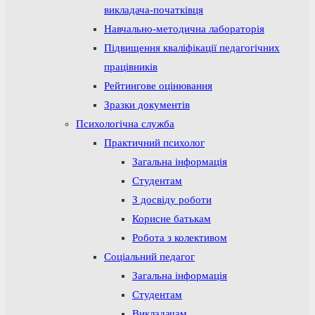
викладача-початківця
Навчально-методична лабораторія
Підвищення кваліфікації педагогічних
працівників
Рейтингове оцінювання
Зразки документів
Психологічна служба
Практичний психолог
Загальна інформація
Студентам
З досвіду роботи
Корисне батькам
Робота з колективом
Соціальний педагог
Загальна інформація
Студентам
Викладачам