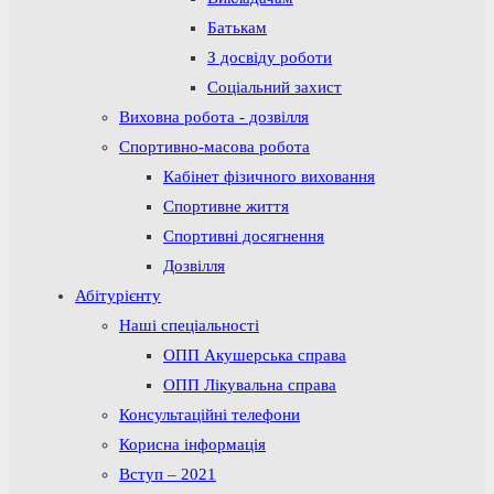
Батькам
З досвіду роботи
Соціальний захист
Виховна робота - дозвілля
Спортивно-масова робота
Кабінет фізичного виховання
Спортивне життя
Спортивні досягнення
Дозвілля
Абітурієнту
Наші спеціальності
ОПП Акушерська справа
ОПП Лікувальна справа
Консультаційні телефони
Корисна інформація
Вступ – 2021