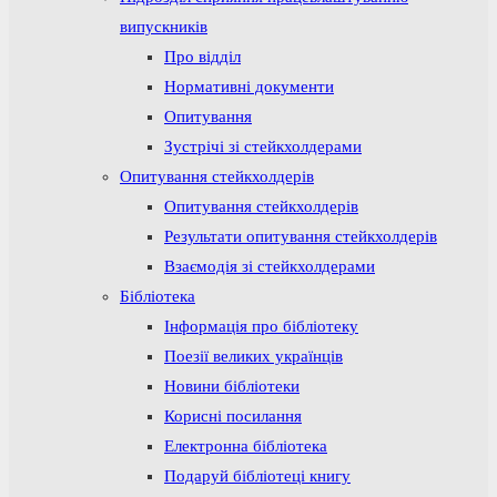
випускників
Про відділ
Нормативні документи
Опитування
Зустрічі зі стейкхолдерами
Опитування стейкхолдерів
Опитування стейкхолдерів
Результати опитування стейкхолдерів
Взаємодія зі стейкхолдерами
Бібліотека
Інформація про бібліотеку
Поезії великих українців
Новини бібліотеки
Корисні посилання
Електронна бібліотека
Подаруй бібліотеці книгу