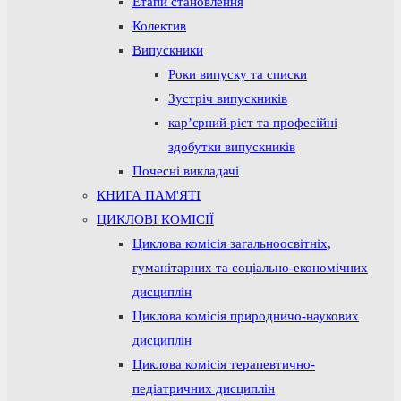
Етапи становлення
Колектив
Випускники
Роки випуску та списки
Зустріч випускників
кар’єрний ріст та професійні
здобутки випускників
Почесні викладачі
КНИГА ПАМ'ЯТІ
ЦИКЛОВІ КОМІСІЇ
Циклова комісія загальноосвітніх,
гуманітарних та соціально-економічних
дисциплін
Циклова комісія природничо-наукових
дисциплін
Циклова комісія терапевтично-
педіатричних дисциплін