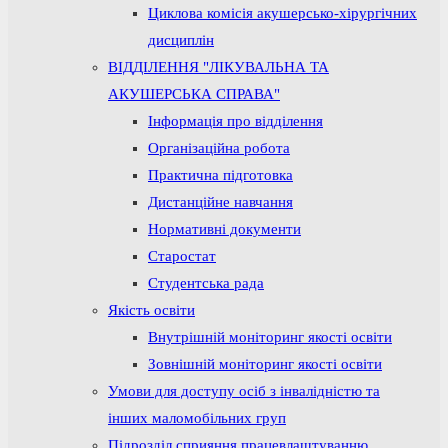
Циклова комісія акушерсько-хірургічних
дисциплін
ВІДДІЛЕННЯ "ЛІКУВАЛЬНА ТА
АКУШЕРСЬКА СПРАВА"
Інформація про відділення
Організаційна робота
Практична підготовка
Дистанційне навчання
Нормативні документи
Старостат
Студентська рада
Якість освіти
Внутрішній моніторинг якості освіти
Зовнішній моніторинг якості освіти
Умови для доступу осіб з інвалідністю та
інших маломобільних груп
Підрозділ сприяння працевлаштуванню