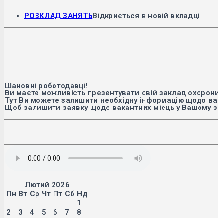
РОЗКЛАД ЗАНЯТЬ
Відкриється в новій вкладці
Шановні роботодавці!
Ви маєте можливість презентувати свій заклад охорони
Тут Ви можете залишити необхідну інформацію щодо вак
Щоб залишити заявку щодо вакантних місць у Вашому з
Лютий 2026
Пн
Вт
Ср
Чт
Пт
Сб
Нд
1
2
3
4
5
6
7
8