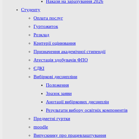
Накази на зарахування 2026
Студенту
Оплата послуг
Гуртожиток
Розклад
Критерії оцінювання
Призначення академічної стипендії
Атестація здобувачів ФПО
ЄДКІ
Вибіркові дисципліни
Положення
Зразок заяви
Анотації вибіркових дисциплін
Результати вибору освітніх компонентів
Предметні гуртки
moodle
Випускнику про працевлаштування