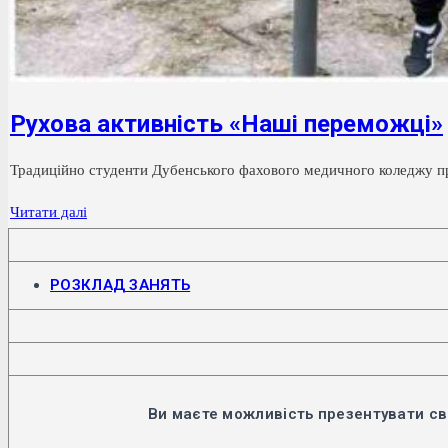
Рухова активність «Наші переможці»
Традиційно студенти Дубенського фахового медичного коледжу при
Рухова
Читати далі
активність
«Наші
Відкриється
РОЗКЛАД ЗАНЯТЬ
переможці»
в
новій
вкладці
Ви маєте можливість презентувати св