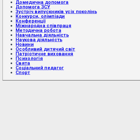
Домедична допомога
Допомога ЗСУ
Зустріч випускників усіх поколінь
Конкурси, олімпіади
Конференції
Міжнародна співпраця
Методична робота
Навчальна діяльність
Наукова діяльність
Новини
Особливий дитячий світ
Патріотичне виховання
Психологія
Свята
Соціальний педагог
Спорт