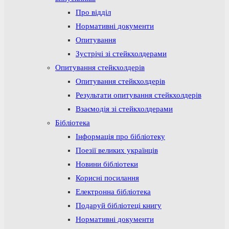
Про відділ
Нормативні документи
Опитування
Зустрічі зі стейкхолдерами
Опитування стейкхолдерів
Опитування стейкхолдерів
Результати опитування стейкхолдерів
Взаємодія зі стейкхолдерами
Бібліотека
Інформація про бібліотеку
Поезії великих українців
Новини бібліотеки
Корисні посилання
Електронна бібліотека
Подаруй бібліотеці книгу
Нормативні документи