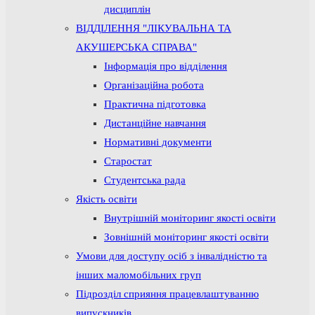
дисциплін
ВІДДІЛЕННЯ "ЛІКУВАЛЬНА ТА
АКУШЕРСЬКА СПРАВА"
Інформація про відділення
Організаційна робота
Практична підготовка
Дистанційне навчання
Нормативні документи
Старостат
Студентська рада
Якість освіти
Внутрішній моніторинг якості освіти
Зовнішній моніторинг якості освіти
Умови для доступу осіб з інвалідністю та
інших маломобільних груп
Підрозділ сприяння працевлаштуванню
випускників