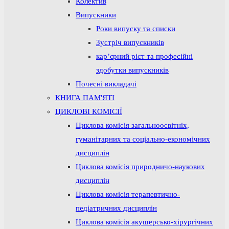
Колектив
Випускники
Роки випуску та списки
Зустріч випускників
кар’єрний ріст та професійні
здобутки випускників
Почесні викладачі
КНИГА ПАМ'ЯТІ
ЦИКЛОВІ КОМІСІЇ
Циклова комісія загальноосвітніх,
гуманітарних та соціально-економічних
дисциплін
Циклова комісія природничо-наукових
дисциплін
Циклова комісія терапевтично-
педіатричних дисциплін
Циклова комісія акушерсько-хірургічних