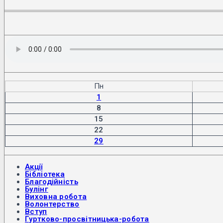
Пн
1
8
15
22
29
Акції
Бібліотека
Благодійність
Булінг
Виховна робота
Волонтерство
Вступ
Гуртково-просвітницька-робота