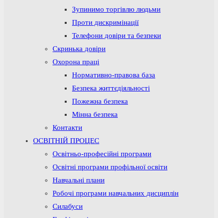
Зупинимо торгівлю людьми
Проти дискримінації
Телефони довіри та безпеки
Скринька довіри
Охорона праці
Нормативно-правова база
Безпека життєдіяльності
Пожежна безпека
Мінна безпека
Контакти
ОСВІТНІЙ ПРОЦЕС
Освітньо-професійні програми
Освітні програми профільної освіти
Навчальні плани
Робочі програми навчальних дисциплін
Силабуси