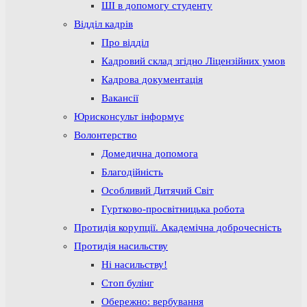
ШІ в допомогу студенту
Відділ кадрів
Про відділ
Кадровий склад згідно Ліцензійних умов
Кадрова документація
Вакансії
Юрисконсульт інформує
Волонтерство
Домедична допомога
Благодійність
Особливий Дитячий Світ
Гуртково-просвітницька робота
Протидія корупції. Академічна доброчесність
Протидія насильству
Ні насильству!
Стоп булінг
Обережно: вербування