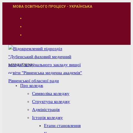
Перейти
МОВА ОСВІТНЬОГО ПРОЦЕСУ - УКРАЇНСЬКА
до
вмісту
MENU
MENU
Про коледж
Символіка коледжу
Структура коледжу
Адміністрація
Історія коледжу
Етапи становлення