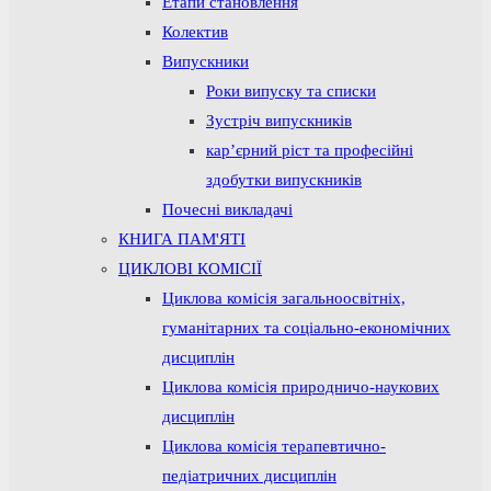
Етапи становлення
Колектив
Випускники
Роки випуску та списки
Зустріч випускників
кар’єрний ріст та професійні
здобутки випускників
Почесні викладачі
КНИГА ПАМ'ЯТІ
ЦИКЛОВІ КОМІСІЇ
Циклова комісія загальноосвітніх,
гуманітарних та соціально-економічних
дисциплін
Циклова комісія природничо-наукових
дисциплін
Циклова комісія терапевтично-
педіатричних дисциплін