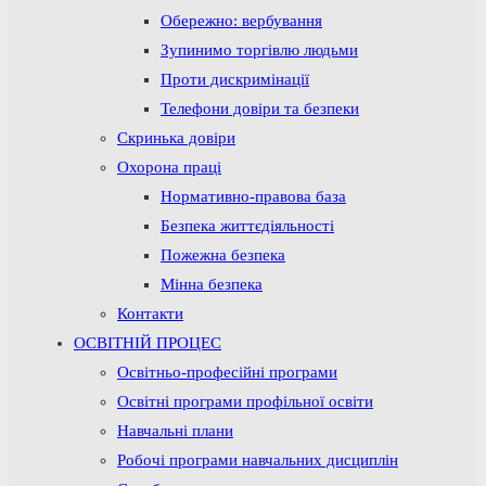
Обережно: вербування
Зупинимо торгівлю людьми
Проти дискримінації
Телефони довіри та безпеки
Скринька довіри
Охорона праці
Нормативно-правова база
Безпека життєдіяльності
Пожежна безпека
Мінна безпека
Контакти
ОСВІТНІЙ ПРОЦЕС
Освітньо-професійні програми
Освітні програми профільної освіти
Навчальні плани
Робочі програми навчальних дисциплін