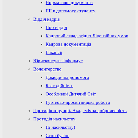
Нормативні документи
ШІ в допомогу студенту
Відділ кадрів
Про відділ
Кадровий склад згідно Ліцензійних умов
Кадрова документація
Вакансії
Юрисконсульт інформує
Волонтерство
Домедична допомога
Благодійність
Особливий Дитячий Світ
Гуртково-просвітницька робота
Протидія корупції. Академічна доброчесність
Протидія насильству
Ні насильству!
Стоп булінг