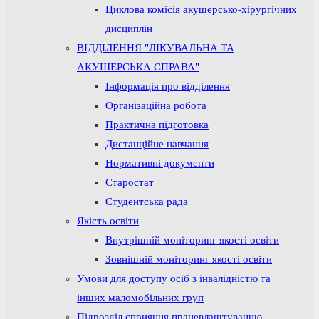
Циклова комісія акушерсько-хірургічних
дисциплін
ВІДДІЛЕННЯ "ЛІКУВАЛЬНА ТА
АКУШЕРСЬКА СПРАВА"
Інформація про відділення
Організаційна робота
Практична підготовка
Дистанційне навчання
Нормативні документи
Старостат
Студентська рада
Якість освіти
Внутрішній моніторинг якості освіти
Зовнішній моніторинг якості освіти
Умови для доступу осіб з інвалідністю та
інших маломобільних груп
Підрозділ сприяння працевлаштуванню