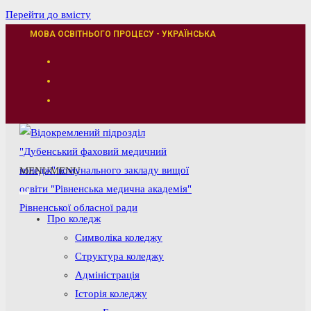
Перейти до вмісту
МОВА ОСВІТНЬОГО ПРОЦЕСУ - УКРАЇНСЬКА
MENU
MENU
Про коледж
Символіка коледжу
Структура коледжу
Адміністрація
Історія коледжу