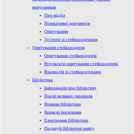
випускників
Про відділ
Нормативні документи
Опитування
Зустрічі зі стейкхолдерами
Опитування стейкхолдерів
Опитування стейкхолдерів
Результати опитування стейкхолдерів
Взаємодія зі стейкхолдерами
Бібліотека
Інформація про бібліотеку
Поезії великих українців
Новини бібліотеки
Корисні посилання
Електронна бібліотека
Подаруй бібліотеці книгу