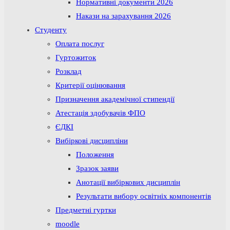
Нормативні документи 2026
Накази на зарахування 2026
Студенту
Оплата послуг
Гуртожиток
Розклад
Критерії оцінювання
Призначення академічної стипендії
Атестація здобувачів ФПО
ЄДКІ
Вибіркові дисципліни
Положення
Зразок заяви
Анотації вибіркових дисциплін
Результати вибору освітніх компонентів
Предметні гуртки
moodle