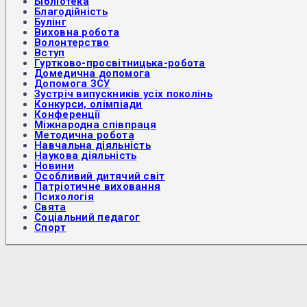
Бібліотека
Благодійність
Булінг
Виховна робота
Волонтерство
Вступ
Гуртково-просвітницька-робота
Домедична допомога
Допомога ЗСУ
Зустріч випускників усіх поколінь
Конкурси, олімпіади
Конференції
Міжнародна співпраця
Методична робота
Навчальна діяльність
Наукова діяльність
Новини
Особливий дитячий світ
Патріотичне виховання
Психологія
Свята
Соціальний педагог
Спорт