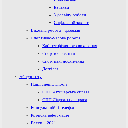
Батькам
З досвіду роботи
Соціальний захист
Виховна робота - дозвілля
Спортивно-масова робота
Кабінет фізичного виховання
Спортивне життя
Спортивні досягнення
Дозвілля
Абітурієнту
Наші спеціальності
ОПП Акушерська справа
ОПП Лікувальна справа
Консультаційні телефони
Корисна інформація
Вступ – 2021