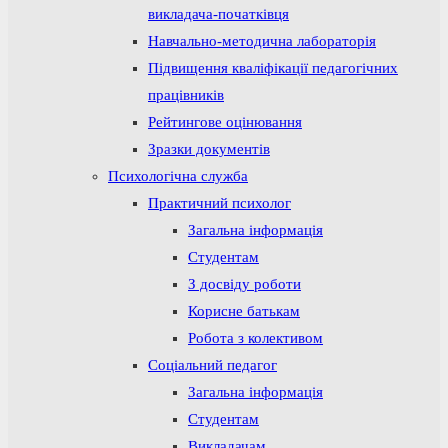
викладача-початківця
Навчально-методична лабораторія
Підвищення кваліфікації педагогічних
працівників
Рейтингове оцінювання
Зразки документів
Психологічна служба
Практичний психолог
Загальна інформація
Студентам
З досвіду роботи
Корисне батькам
Робота з колективом
Соціальний педагог
Загальна інформація
Студентам
Викладачам