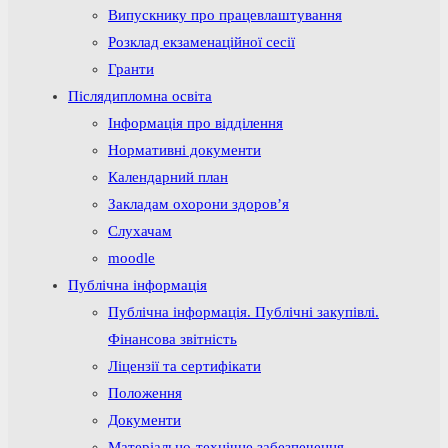
Випускнику про працевлаштування
Розклад екзаменаційної сесії
Гранти
Післядипломна освіта
Інформація про відділення
Нормативні документи
Календарний план
Закладам охорони здоров’я
Слухачам
moodle
Публічна інформація
Публічна інформація. Публічні закупівлі.
Фінансова звітність
Ліцензії та сертифікати
Положення
Документи
Матеріально-технічне забезпечення