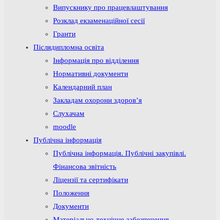
Випускнику про працевлаштування
Розклад екзаменаційної сесії
Гранти
Післядипломна освіта
Інформація про відділення
Нормативні документи
Календарний план
Закладам охорони здоров’я
Слухачам
moodle
Публічна інформація
Публічна інформація. Публічні закупівлі.
Фінансова звітність
Ліцензії та сертифікати
Положення
Документи
Матеріально-технічне забезпечення