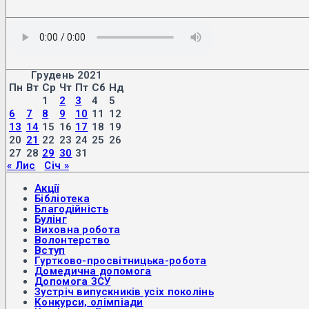
Грудень 2021
Пн
Вт
Ср
Чт
Пт
Сб
Нд
1
2
3
4
5
6
7
8
9
10
11
12
13
14
15
16
17
18
19
20
21
22
23
24
25
26
27
28
29
30
31
« Лис
Січ »
Акції
Бібліотека
Благодійність
Булінг
Виховна робота
Волонтерство
Вступ
Гуртково-просвітницька-робота
Домедична допомога
Допомога ЗСУ
Зустріч випускників усіх поколінь
Конкурси, олімпіади