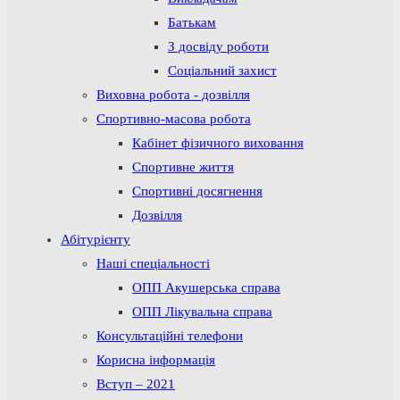
Батькам
З досвіду роботи
Соціальний захист
Виховна робота - дозвілля
Спортивно-масова робота
Кабінет фізичного виховання
Спортивне життя
Спортивні досягнення
Дозвілля
Абітурієнту
Наші спеціальності
ОПП Акушерська справа
ОПП Лікувальна справа
Консультаційні телефони
Корисна інформація
Вступ – 2021