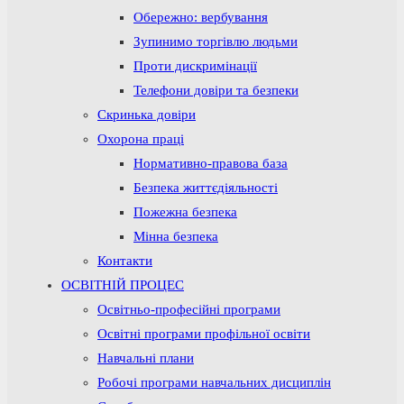
Обережно: вербування
Зупинимо торгівлю людьми
Проти дискримінації
Телефони довіри та безпеки
Скринька довіри
Охорона праці
Нормативно-правова база
Безпека життєдіяльності
Пожежна безпека
Мінна безпека
Контакти
ОСВІТНІЙ ПРОЦЕС
Освітньо-професійні програми
Освітні програми профільної освіти
Навчальні плани
Робочі програми навчальних дисциплін