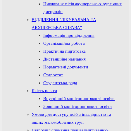
Циклова комісія акушерсько-хірургічних
дисциплін
ВІДДІЛЕННЯ "ЛІКУВАЛЬНА ТА
АКУШЕРСЬКА СПРАВА"
Інформація про відділення
Організаційна робота
Практична підготовка
Дистанційне навчання
Нормативні документи
Старостат
Студентська рада
Якість освіти
Внутрішній моніторинг якості освіти
Зовнішній моніторинг якості освіти
Умови для доступу осіб з інвалідністю та
інших маломобільних груп
Підрозділ сприяння працевлаштуванню