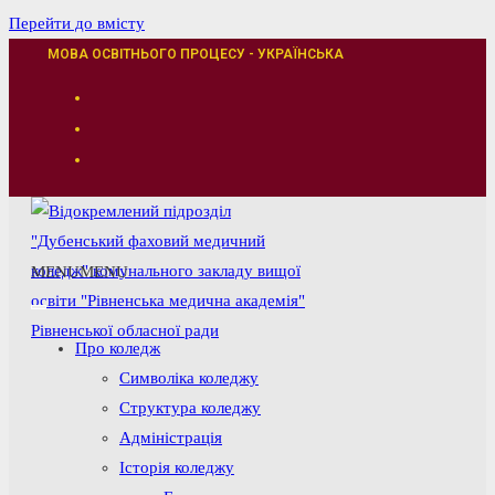
Перейти до вмісту
МОВА ОСВІТНЬОГО ПРОЦЕСУ - УКРАЇНСЬКА
MENU
MENU
Про коледж
Символіка коледжу
Структура коледжу
Адміністрація
Історія коледжу