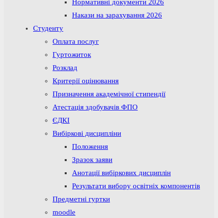
Нормативні документи 2026
Накази на зарахування 2026
Студенту
Оплата послуг
Гуртожиток
Розклад
Критерії оцінювання
Призначення академічної стипендії
Атестація здобувачів ФПО
ЄДКІ
Вибіркові дисципліни
Положення
Зразок заяви
Анотації вибіркових дисциплін
Результати вибору освітніх компонентів
Предметні гуртки
moodle