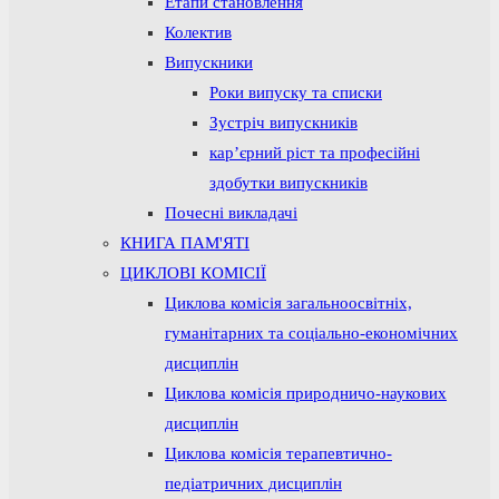
Етапи становлення
Колектив
Випускники
Роки випуску та списки
Зустріч випускників
кар’єрний ріст та професійні
здобутки випускників
Почесні викладачі
КНИГА ПАМ'ЯТІ
ЦИКЛОВІ КОМІСІЇ
Циклова комісія загальноосвітніх,
гуманітарних та соціально-економічних
дисциплін
Циклова комісія природничо-наукових
дисциплін
Циклова комісія терапевтично-
педіатричних дисциплін