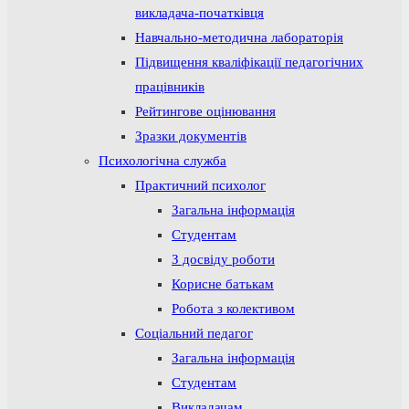
викладача-початківця
Навчально-методична лабораторія
Підвищення кваліфікації педагогічних
працівників
Рейтингове оцінювання
Зразки документів
Психологічна служба
Практичний психолог
Загальна інформація
Студентам
З досвіду роботи
Корисне батькам
Робота з колективом
Соціальний педагог
Загальна інформація
Студентам
Викладачам