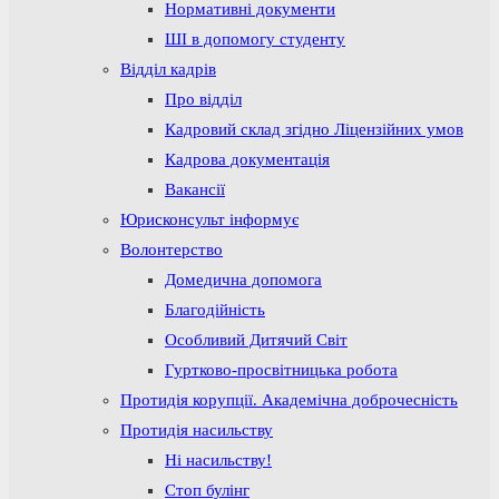
Нормативні документи
ШІ в допомогу студенту
Відділ кадрів
Про відділ
Кадровий склад згідно Ліцензійних умов
Кадрова документація
Вакансії
Юрисконсульт інформує
Волонтерство
Домедична допомога
Благодійність
Особливий Дитячий Світ
Гуртково-просвітницька робота
Протидія корупції. Академічна доброчесність
Протидія насильству
Ні насильству!
Стоп булінг