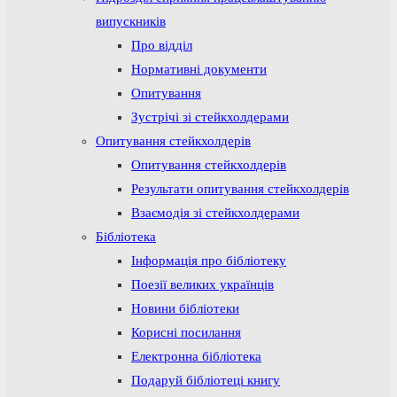
випускників
Про відділ
Нормативні документи
Опитування
Зустрічі зі стейкхолдерами
Опитування стейкхолдерів
Опитування стейкхолдерів
Результати опитування стейкхолдерів
Взаємодія зі стейкхолдерами
Бібліотека
Інформація про бібліотеку
Поезії великих українців
Новини бібліотеки
Корисні посилання
Електронна бібліотека
Подаруй бібліотеці книгу