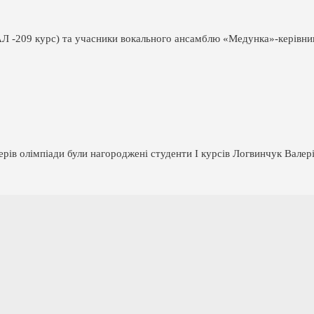
Л -209 курс) та учасники вокального ансамблю «Медунка»-керівни
зерів олімпіади були нагороджені студенти І курсів Логвинчук Вале