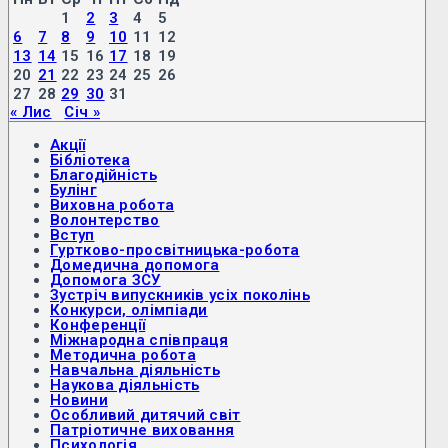
1
2
3
4
5
6
7
8
9
10
11
12
13
14
15
16
17
18
19
20
21
22
23
24
25
26
27
28
29
30
31
« Лис
Січ »
Акції
Бібліотека
Благодійність
Булінг
Виховна робота
Волонтерство
Вступ
Гуртково-просвітницька-робота
Домедична допомога
Допомога ЗСУ
Зустріч випускників усіх поколінь
Конкурси, олімпіади
Конференції
Міжнародна співпраця
Методична робота
Навчальна діяльність
Наукова діяльність
Новини
Особливий дитячий світ
Патріотичне виховання
Психологія