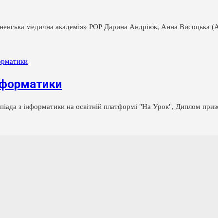
енська медична академія» РОР Дарина Андріюк, Анна Висоцька (А
інформатики
мпіада з інформатики на освітній платформі "На Урок", Диплом при