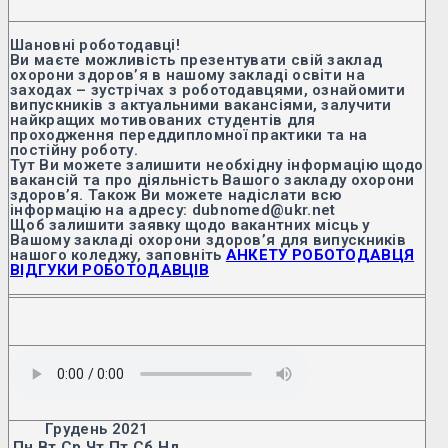
Шановні роботодавці!
Ви маєте можливість презентувати свій заклад
охорони здоров’я в нашому закладі освіти на
заходах – зустрічах з роботодавцями, ознайомити
випускників з актуальними вакансіями, залучити
найкращих мотивованих студентів для
проходження переддипломної практики та на
постійну роботу.
Тут Ви можете залишити необхідну інформацію щодо
вакансій та про діяльність Вашого закладу охорони
здоров’я. Також Ви можете надіслати всю
інформацію на адресу: dubnomed@ukr.net
Щоб залишити заявку щодо вакантних місць у
Вашому закладі охорони здоров’я для випускників
нашого коледжу, заповніть
АНКЕТУ РОБОТОДАВЦЯ
ВІДГУКИ РОБОТОДАВЦІВ
Грудень 2021
Пн
Вт
Ср
Чт
Пт
Сб
Нд