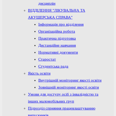
дисциплін
ВІДДІЛЕННЯ "ЛІКУВАЛЬНА ТА
АКУШЕРСЬКА СПРАВА"
Інформація про відділення
Організаційна робота
Практична підготовка
Дистанційне навчання
Нормативні документи
Старостат
Студентська рада
Якість освіти
Внутрішній моніторинг якості освіти
Зовнішній моніторинг якості освіти
Умови для доступу осіб з інвалідністю та
інших маломобільних груп
Підрозділ сприяння працевлаштуванню
випускників