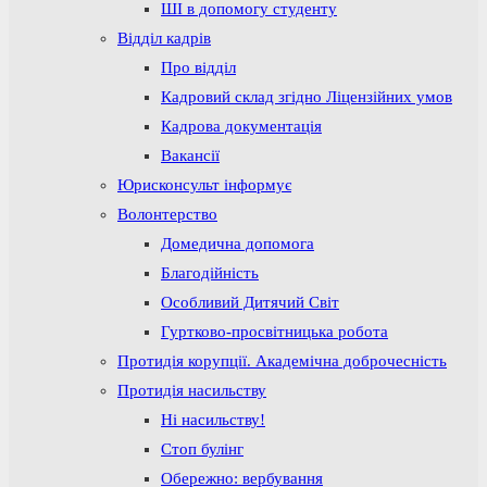
ШІ в допомогу студенту
Відділ кадрів
Про відділ
Кадровий склад згідно Ліцензійних умов
Кадрова документація
Вакансії
Юрисконсульт інформує
Волонтерство
Домедична допомога
Благодійність
Особливий Дитячий Світ
Гуртково-просвітницька робота
Протидія корупції. Академічна доброчесність
Протидія насильству
Ні насильству!
Стоп булінг
Обережно: вербування