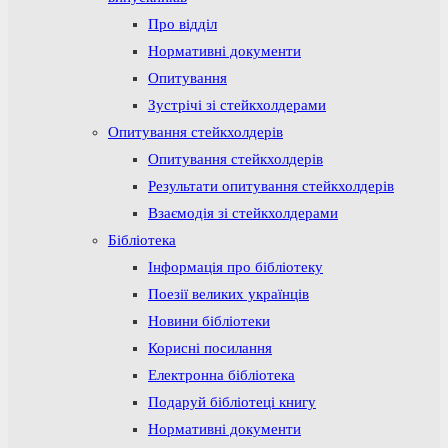
Про відділ
Нормативні документи
Опитування
Зустрічі зі стейкхолдерами
Опитування стейкхолдерів
Опитування стейкхолдерів
Результати опитування стейкхолдерів
Взаємодія зі стейкхолдерами
Бібліотека
Інформація про бібліотеку
Поезії великих українців
Новини бібліотеки
Корисні посилання
Електронна бібліотека
Подаруй бібліотеці книгу
Нормативні документи