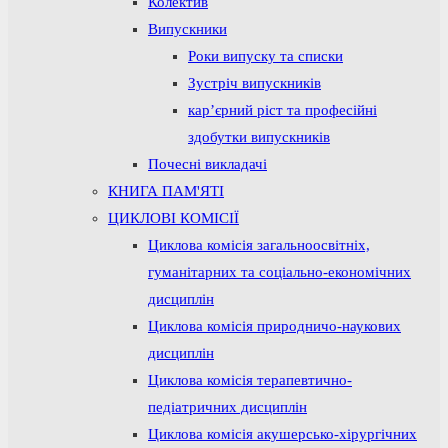
Колектив
Випускники
Роки випуску та списки
Зустріч випускників
кар’єрний ріст та професійні
здобутки випускників
Почесні викладачі
КНИГА ПАМ'ЯТІ
ЦИКЛОВІ КОМІСІЇ
Циклова комісія загальноосвітніх,
гуманітарних та соціально-економічних
дисциплін
Циклова комісія природничо-наукових
дисциплін
Циклова комісія терапевтично-
педіатричних дисциплін
Циклова комісія акушерсько-хірургічних