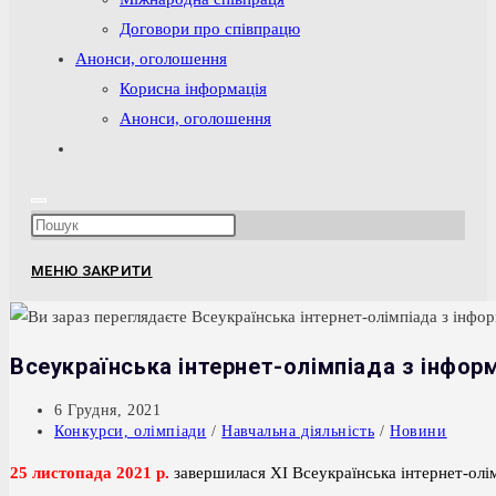
Договори про співпрацю
Анонси, оголошення
Корисна інформація
Анонси, оголошення
Перемкнути
пошук
на
Press
веб-
Escape
сайті
МЕНЮ
ЗАКРИТИ
to
close
the
Всеукраїнська інтернет-олімпіада з інфор
search
panel.
Запис
6 Грудня, 2021
опубліковано:
Категорія
Конкурси, олімпіади
/
Навчальна діяльність
/
Новини
запису:
25 листопада 2021 р.
завершилася ХІ Всеукраїнська інтернет-олі