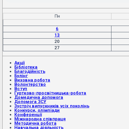
Пн
6
13
20
27
Акції
Бібліотека
Благодійність
Булінг
Виховна робота
Волонтерство
Вступ
Гуртково-просвітницька-робота
Домедична допомога
Допомога ЗСУ
Зустріч випускників усіх поколінь
Конкурси, олімпіади
Конференції
Міжнародна співпраця
Методична робота
Навчальна діяльність