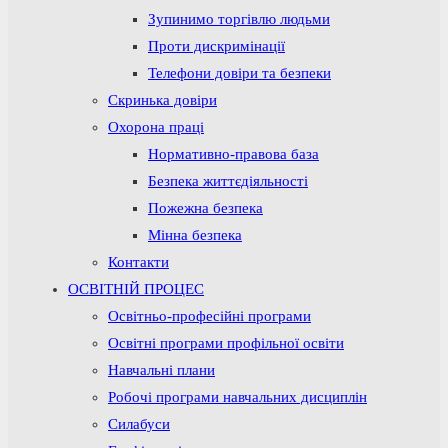
Зупинимо торгівлю людьми
Проти дискримінації
Телефони довіри та безпеки
Скринька довіри
Охорона праці
Нормативно-правова база
Безпека життєдіяльності
Пожежна безпека
Мінна безпека
Контакти
ОСВІТНІЙ ПРОЦЕС
Освітньо-професійні програми
Освітні програми профільної освіти
Навчальні плани
Робочі програми навчальних дисциплін
Силабуси