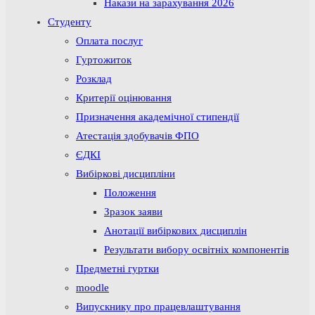
Накази на зарахування 2026
Студенту
Оплата послуг
Гуртожиток
Розклад
Критерії оцінювання
Призначення академічної стипендії
Атестація здобувачів ФПО
ЄДКІ
Вибіркові дисципліни
Положення
Зразок заяви
Анотації вибіркових дисциплін
Результати вибору освітніх компонентів
Предметні гуртки
moodle
Випускнику про працевлаштування