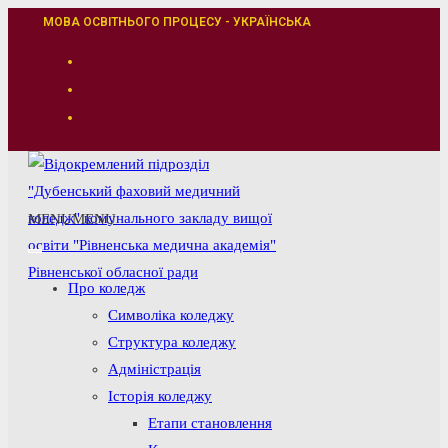
Перейти
МОВА ОСВІТНЬОГО ПРОЦЕСУ - УКРАЇНСЬКА
до
вмісту
MENU
MENU
Про коледж
Символіка коледжу
Структура коледжу
Адміністрація
Історія коледжу
Етапи становлення