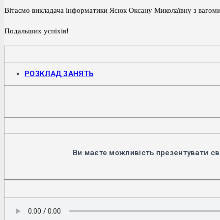
Вітаємо викладача інформатики Ясюк Оксану Миколаївну з вагоми
Подальших успіхів!
Відкриється
РОЗКЛАД ЗАНЯТЬ
в
новій
вкладці
Ви маєте можливість презентувати св