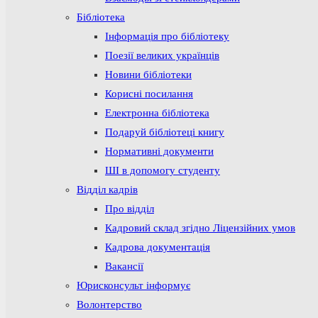
Бібліотека
Інформація про бібліотеку
Поезії великих українців
Новини бібліотеки
Корисні посилання
Електронна бібліотека
Подаруй бібліотеці книгу
Нормативні документи
ШІ в допомогу студенту
Відділ кадрів
Про відділ
Кадровий склад згідно Ліцензійних умов
Кадрова документація
Вакансії
Юрисконсульт інформує
Волонтерство