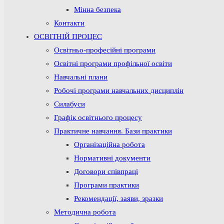
Мінна безпека
Контакти
ОСВІТНІЙ ПРОЦЕС
Освітньо-професійні програми
Освітні програми профільної освіти
Навчальні плани
Робочі програми навчальних дисциплін
Силабуси
Графік освітнього процесу
Практичне навчання. Бази практики
Організаційна робота
Нормативні документи
Договори співпраці
Програми практики
Рекомендації, заяви, зразки
Методична робота