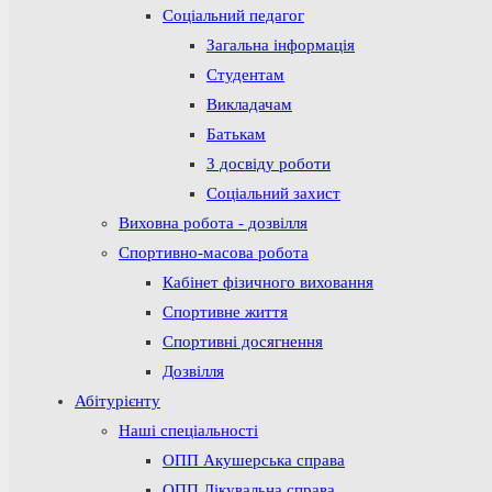
Соціальний педагог
Загальна інформація
Студентам
Викладачам
Батькам
З досвіду роботи
Соціальний захист
Виховна робота - дозвілля
Спортивно-масова робота
Кабінет фізичного виховання
Спортивне життя
Спортивні досягнення
Дозвілля
Абітурієнту
Наші спеціальності
ОПП Акушерська справа
ОПП Лікувальна справа