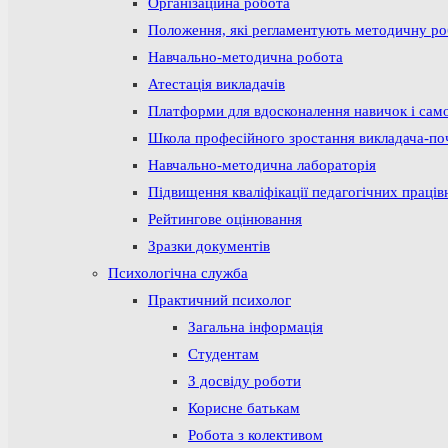
Організаційна робота
Положення, які регламентують методичну р
Навчально-методична робота
Атестація викладачів
Платформи для вдосконалення навичок і сам
Школа професійного зростання викладача-по
Навчально-методична лабораторія
Підвищення кваліфікації педагогічних праців
Рейтингове оцінювання
Зразки документів
Психологічна служба
Практичний психолог
Загальна інформація
Студентам
З досвіду роботи
Корисне батькам
Робота з колективом