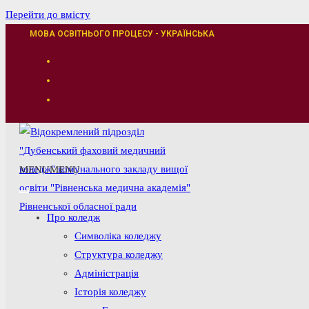
Перейти до вмісту
МОВА ОСВІТНЬОГО ПРОЦЕСУ - УКРАЇНСЬКА
MENU
MENU
Про коледж
Символіка коледжу
Структура коледжу
Адміністрація
Історія коледжу