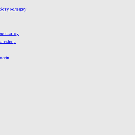
оботу коледжу
орозвитку
чатківця
ників