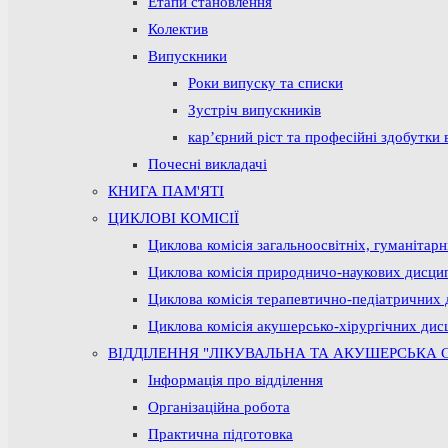
Етапи становлення
Колектив
Випускники
Роки випуску та списки
Зустріч випускників
кар’єрний ріст та професійні здобутки 
Почесні викладачі
КНИГА ПАМ'ЯТІ
ЦИКЛОВІ КОМІСІЇ
Циклова комісія загальноосвітніх, гуманітар
Циклова комісія природничо-наукових дисци
Циклова комісія терапевтично-педіатричних 
Циклова комісія акушерсько-хірургічних дис
ВІДДІЛЕННЯ "ЛІКУВАЛЬНА ТА АКУШЕРСЬКА 
Інформація про відділення
Організаційна робота
Практична підготовка