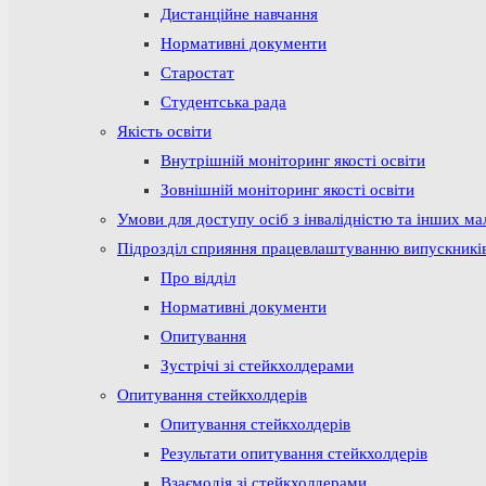
Дистанційне навчання
Нормативні документи
Старостат
Студентська рада
Якість освіти
Внутрішній моніторинг якості освіти
Зовнішній моніторинг якості освіти
Умови для доступу осіб з інвалідністю та інших м
Підрозділ сприяння працевлаштуванню випускникі
Про відділ
Нормативні документи
Опитування
Зустрічі зі стейкхолдерами
Опитування стейкхолдерів
Опитування стейкхолдерів
Результати опитування стейкхолдерів
Взаємодія зі стейкхолдерами