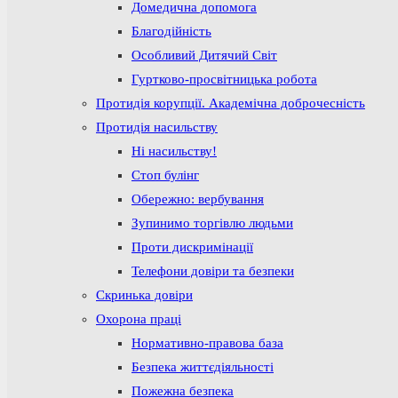
Домедична допомога
Благодійність
Особливий Дитячий Світ
Гуртково-просвітницька робота
Протидія корупції. Академічна доброчесність
Протидія насильству
Ні насильству!
Стоп булінг
Обережно: вербування
Зупинимо торгівлю людьми
Проти дискримінації
Телефони довіри та безпеки
Скринька довіри
Охорона праці
Нормативно-правова база
Безпека життєдіяльності
Пожежна безпека