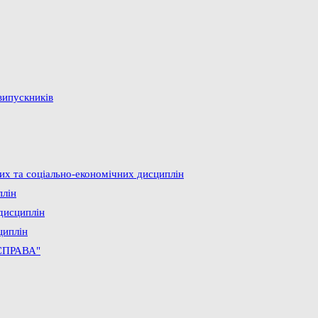
випускників
них та соціально-економічних дисциплін
плін
дисциплін
циплін
СПРАВА"