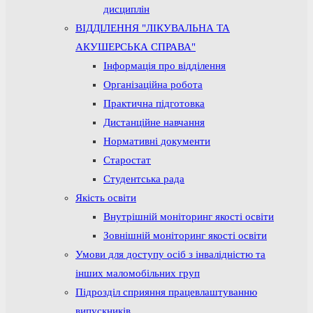
дисциплін
ВІДДІЛЕННЯ "ЛІКУВАЛЬНА ТА
АКУШЕРСЬКА СПРАВА"
Інформація про відділення
Організаційна робота
Практична підготовка
Дистанційне навчання
Нормативні документи
Старостат
Студентська рада
Якість освіти
Внутрішній моніторинг якості освіти
Зовнішній моніторинг якості освіти
Умови для доступу осіб з інвалідністю та
інших маломобільних груп
Підрозділ сприяння працевлаштуванню
випускників