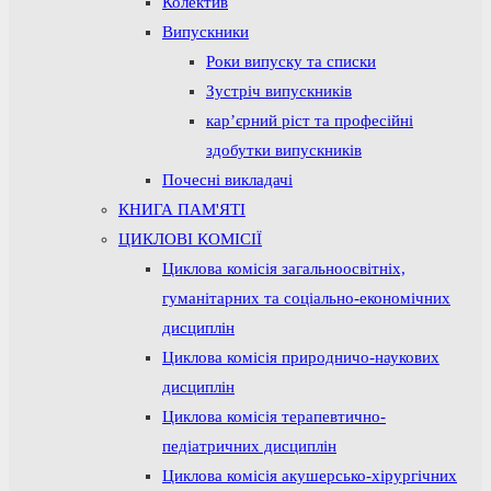
Колектив
Випускники
Роки випуску та списки
Зустріч випускників
кар’єрний ріст та професійні
здобутки випускників
Почесні викладачі
КНИГА ПАМ'ЯТІ
ЦИКЛОВІ КОМІСІЇ
Циклова комісія загальноосвітніх,
гуманітарних та соціально-економічних
дисциплін
Циклова комісія природничо-наукових
дисциплін
Циклова комісія терапевтично-
педіатричних дисциплін
Циклова комісія акушерсько-хірургічних