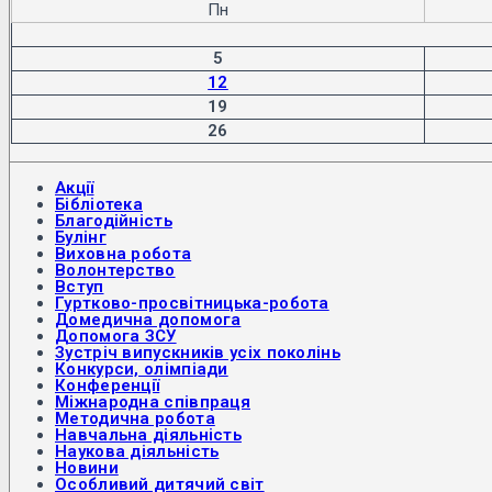
Пн
5
12
19
26
Акції
Бібліотека
Благодійність
Булінг
Виховна робота
Волонтерство
Вступ
Гуртково-просвітницька-робота
Домедична допомога
Допомога ЗСУ
Зустріч випускників усіх поколінь
Конкурси, олімпіади
Конференції
Міжнародна співпраця
Методична робота
Навчальна діяльність
Наукова діяльність
Новини
Особливий дитячий світ