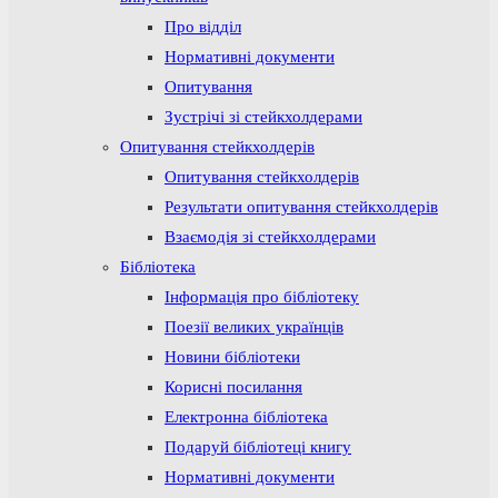
Про відділ
Нормативні документи
Опитування
Зустрічі зі стейкхолдерами
Опитування стейкхолдерів
Опитування стейкхолдерів
Результати опитування стейкхолдерів
Взаємодія зі стейкхолдерами
Бібліотека
Інформація про бібліотеку
Поезії великих українців
Новини бібліотеки
Корисні посилання
Електронна бібліотека
Подаруй бібліотеці книгу
Нормативні документи