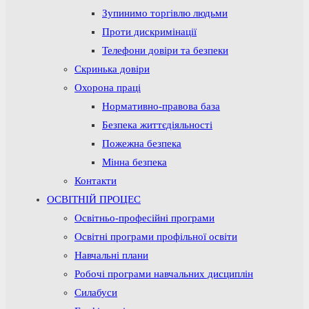
Зупинимо торгівлю людьми
Проти дискримінації
Телефони довіри та безпеки
Скринька довіри
Охорона праці
Нормативно-правова база
Безпека життєдіяльності
Пожежна безпека
Мінна безпека
Контакти
ОСВІТНІЙ ПРОЦЕС
Освітньо-професійні програми
Освітні програми профільної освіти
Навчальні плани
Робочі програми навчальних дисциплін
Силабуси