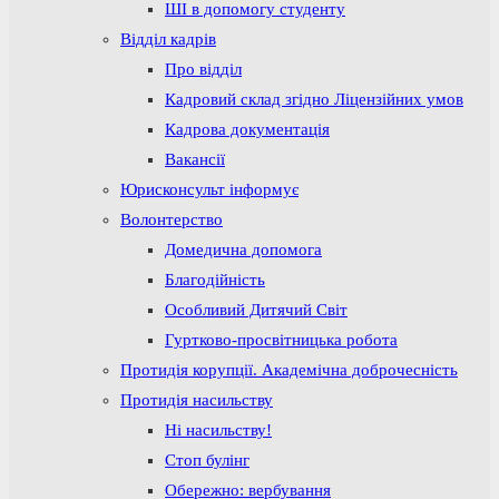
ШІ в допомогу студенту
Відділ кадрів
Про відділ
Кадровий склад згідно Ліцензійних умов
Кадрова документація
Вакансії
Юрисконсульт інформує
Волонтерство
Домедична допомога
Благодійність
Особливий Дитячий Світ
Гуртково-просвітницька робота
Протидія корупції. Академічна доброчесність
Протидія насильству
Ні насильству!
Стоп булінг
Обережно: вербування