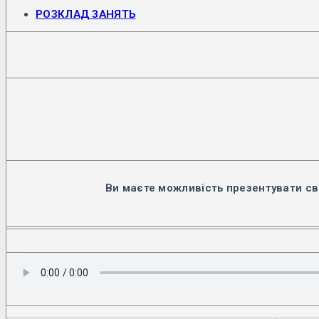
Відкриється
РОЗКЛАД ЗАНЯТЬ
в
новій
вкладці
Ви маєте можливість презентувати св