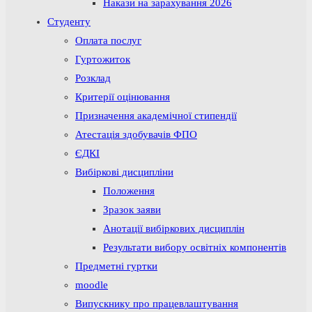
Накази на зарахування 2026
Студенту
Оплата послуг
Гуртожиток
Розклад
Критерії оцінювання
Призначення академічної стипендії
Атестація здобувачів ФПО
ЄДКІ
Вибіркові дисципліни
Положення
Зразок заяви
Анотації вибіркових дисциплін
Результати вибору освітніх компонентів
Предметні гуртки
moodle
Випускнику про працевлаштування