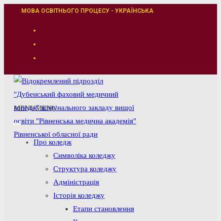
Перейти
МОВА ОСВІТНЬОГО ПРОЦЕСУ - УКРАЇНСЬКА
до
вмісту
MENU
MENU
Про коледж
Символіка коледжу
Структура коледжу
Адміністрація
Історія коледжу
Етапи становлення