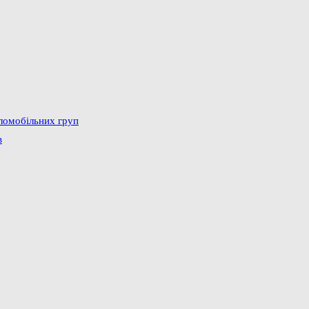
аломобільних груп
в