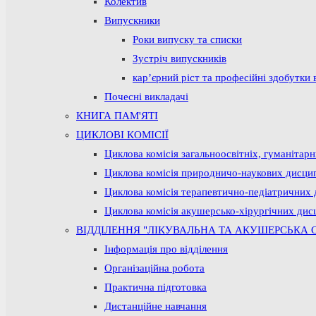
Колектив
Випускники
Роки випуску та списки
Зустріч випускників
кар’єрний ріст та професійні здобутки 
Почесні викладачі
КНИГА ПАМ'ЯТІ
ЦИКЛОВІ КОМІСІЇ
Циклова комісія загальноосвітніх, гуманітар
Циклова комісія природничо-наукових дисци
Циклова комісія терапевтично-педіатричних 
Циклова комісія акушерсько-хірургічних дис
ВІДДІЛЕННЯ "ЛІКУВАЛЬНА ТА АКУШЕРСЬКА 
Інформація про відділення
Організаційна робота
Практична підготовка
Дистанційне навчання