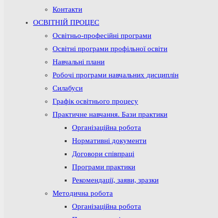
Контакти
ОСВІТНІЙ ПРОЦЕС
Освітньо-професійні програми
Освітні програми профільної освіти
Навчальні плани
Робочі програми навчальних дисциплін
Силабуси
Графік освітнього процесу
Практичне навчання. Бази практики
Організаційна робота
Нормативні документи
Договори співпраці
Програми практики
Рекомендації, заяви, зразки
Методична робота
Організаційна робота