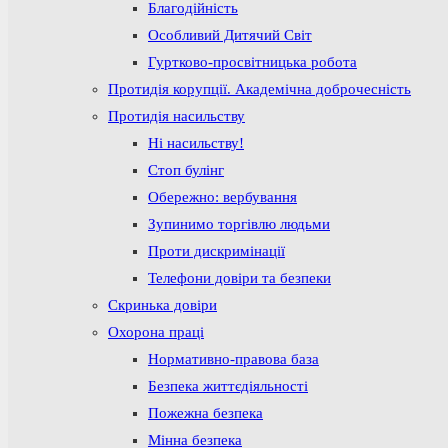
Благодійність
Особливий Дитячий Світ
Гуртково-просвітницька робота
Протидія корупції. Академічна доброчесність
Протидія насильству
Ні насильству!
Стоп булінг
Обережно: вербування
Зупинимо торгівлю людьми
Проти дискримінації
Телефони довіри та безпеки
Скринька довіри
Охорона праці
Нормативно-правова база
Безпека життєдіяльності
Пожежна безпека
Мінна безпека