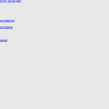
оботу коледжу
орозвитку
чатківця
ників