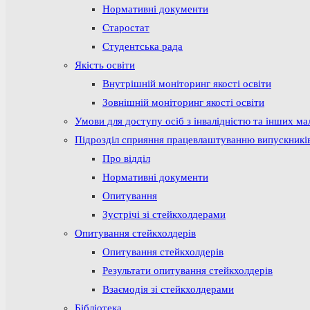
Нормативні документи
Старостат
Студентська рада
Якість освіти
Внутрішній моніторинг якості освіти
Зовнішній моніторинг якості освіти
Умови для доступу осіб з інвалідністю та інших м
Підрозділ сприяння працевлаштуванню випускникі
Про відділ
Нормативні документи
Опитування
Зустрічі зі стейкхолдерами
Опитування стейкхолдерів
Опитування стейкхолдерів
Результати опитування стейкхолдерів
Взаємодія зі стейкхолдерами
Бібліотека