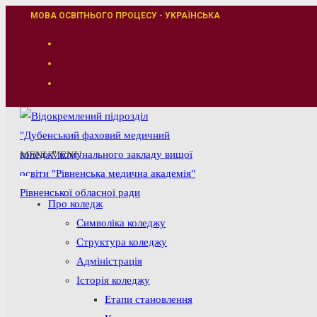
Перейти
МОВА ОСВІТНЬОГО ПРОЦЕСУ - УКРАЇНСЬКА
до
вмісту
MENU
MENU
Про коледж
Символіка коледжу
Структура коледжу
Адміністрація
Історія коледжу
Етапи становлення