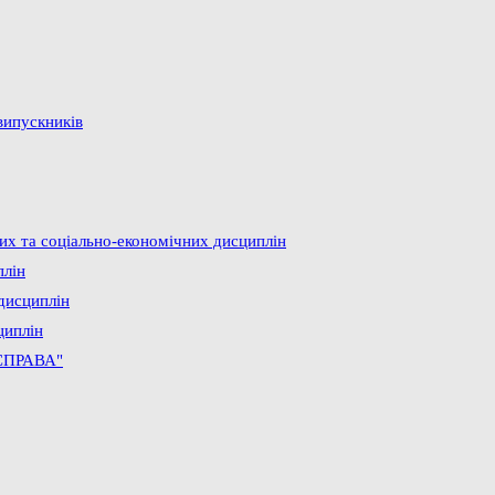
випускників
них та соціально-економічних дисциплін
плін
дисциплін
циплін
СПРАВА"