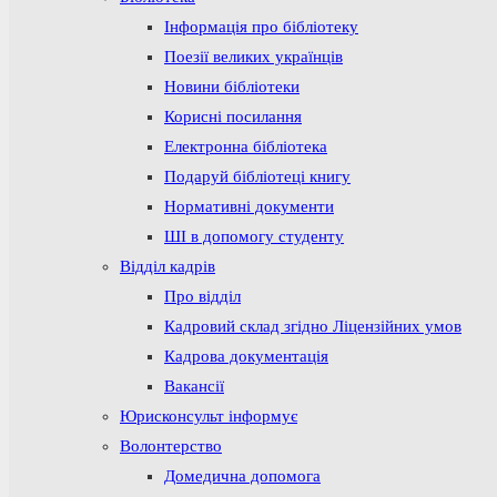
Інформація про бібліотеку
Поезії великих українців
Новини бібліотеки
Корисні посилання
Електронна бібліотека
Подаруй бібліотеці книгу
Нормативні документи
ШІ в допомогу студенту
Відділ кадрів
Про відділ
Кадровий склад згідно Ліцензійних умов
Кадрова документація
Вакансії
Юрисконсульт інформує
Волонтерство
Домедична допомога