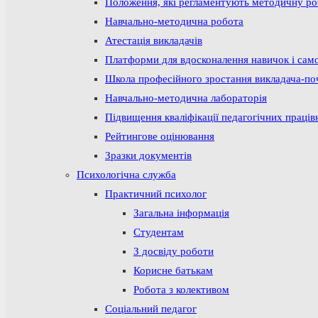
Положення, які регламентують методичну р
Навчально-методична робота
Атестація викладачів
Платформи для вдосконалення навичок і сам
Школа професійного зростання викладача-по
Навчально-методична лабораторія
Підвищення кваліфікації педагогічних праців
Рейтингове оцінювання
Зразки документів
Психологічна служба
Практичний психолог
Загальна інформація
Студентам
З досвіду роботи
Корисне батькам
Робота з колективом
Соціальний педагог