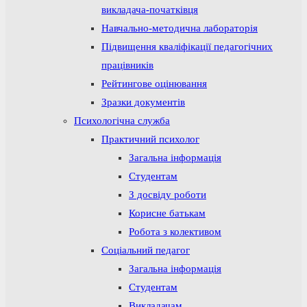
викладача-початківця
Навчально-методична лабораторія
Підвищення кваліфікації педагогічних
працівників
Рейтингове оцінювання
Зразки документів
Психологічна служба
Практичний психолог
Загальна інформація
Студентам
З досвіду роботи
Корисне батькам
Робота з колективом
Соціальний педагог
Загальна інформація
Студентам
Викладачам