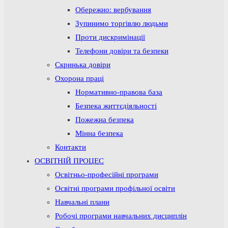
Обережно: вербування
Зупинимо торгівлю людьми
Проти дискримінації
Телефони довіри та безпеки
Скринька довіри
Охорона праці
Нормативно-правова база
Безпека життєдіяльності
Пожежна безпека
Мінна безпека
Контакти
ОСВІТНІЙ ПРОЦЕС
Освітньо-професійні програми
Освітні програми профільної освіти
Навчальні плани
Робочі програми навчальних дисциплін