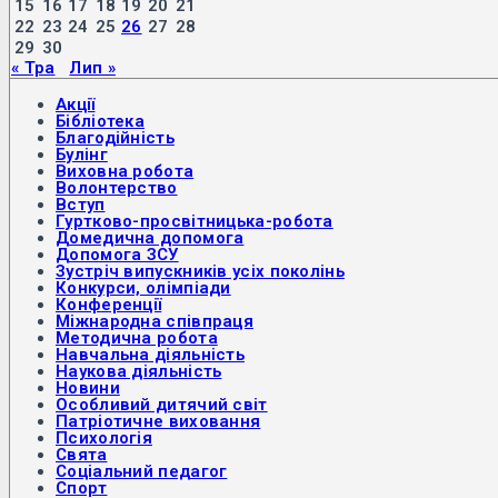
15
16
17
18
19
20
21
22
23
24
25
26
27
28
29
30
« Тра
Лип »
Акції
Бібліотека
Благодійність
Булінг
Виховна робота
Волонтерство
Вступ
Гуртково-просвітницька-робота
Домедична допомога
Допомога ЗСУ
Зустріч випускників усіх поколінь
Конкурси, олімпіади
Конференції
Міжнародна співпраця
Методична робота
Навчальна діяльність
Наукова діяльність
Новини
Особливий дитячий світ
Патріотичне виховання
Психологія
Свята
Соціальний педагог
Спорт