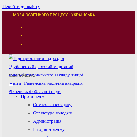
Перейти до вмісту
МОВА ОСВІТНЬОГО ПРОЦЕСУ - УКРАЇНСЬКА
MENU
MENU
Про коледж
Символіка коледжу
Структура коледжу
Адміністрація
Історія коледжу