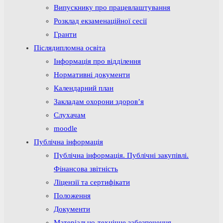
Випускнику про працевлаштування
Розклад екзаменаційної сесії
Гранти
Післядипломна освіта
Інформація про відділення
Нормативні документи
Календарний план
Закладам охорони здоров’я
Слухачам
moodle
Публічна інформація
Публічна інформація. Публічні закупівлі.
Фінансова звітність
Ліцензії та сертифікати
Положення
Документи
Матеріально-технічне забезпечення