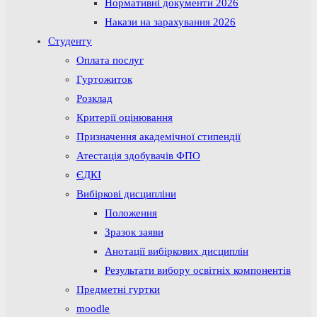
Нормативні документи 2026
Накази на зарахування 2026
Студенту
Оплата послуг
Гуртожиток
Розклад
Критерії оцінювання
Призначення академічної стипендії
Атестація здобувачів ФПО
ЄДКІ
Вибіркові дисципліни
Положення
Зразок заяви
Анотації вибіркових дисциплін
Результати вибору освітніх компонентів
Предметні гуртки
moodle