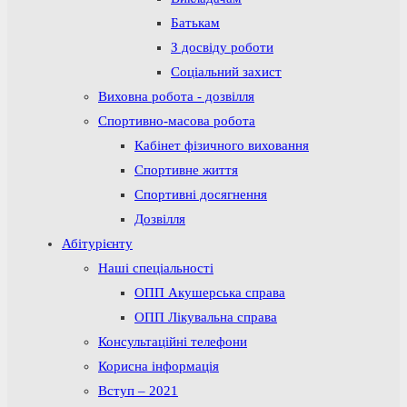
Батькам
З досвіду роботи
Соціальний захист
Виховна робота - дозвілля
Спортивно-масова робота
Кабінет фізичного виховання
Спортивне життя
Спортивні досягнення
Дозвілля
Абітурієнту
Наші спеціальності
ОПП Акушерська справа
ОПП Лікувальна справа
Консультаційні телефони
Корисна інформація
Вступ – 2021