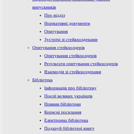
випускників
Про відділ
Нормативні документи
Опитування
Зустрічі зі стейкхолдерами
Опитування стейкхолдерів
Опитування стейкхолдерів
Результати опитування стейкхолдерів
Взаємодія зі стейкхолдерами
Бібліотека
Інформація про бібліотеку
Поезії великих українців
Новини бібліотеки
Корисні посилання
Електронна бібліотека
Подаруй бібліотеці книгу