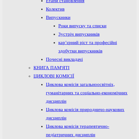
Етапи становлення
Колектив
Випускники
Роки випуску та списки
Зустріч випускників
кар’єрний ріст та професійні
здобутки випускників
Почесні викладачі
КНИГА ПАМ'ЯТІ
ЦИКЛОВІ КОМІСІЇ
Циклова комісія загальноосвітніх,
гуманітарних та соціально-економічних
дисциплін
Циклова комісія природничо-наукових
дисциплін
Циклова комісія терапевтично-
педіатричних дисциплін