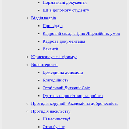
Нормативні документи
ШІ в допомогу студенту
Відділ кадрів
Про відділ
Кадровий склад згідно Ліцензійних умов
Кадрова документація
Вакансії
Юрисконсульт інформує
Волонтерство
Домедична допомога
Благодійність
Особливий Дитячий Світ
Гуртково-просвітницька робота
Протидія корупції. Академічна доброчесність
Протидія насильству
Ні насильству!
Стоп булінг