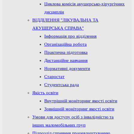
Циклова комісія акушерсько-хірургічних
дисциплін
ВІДДІЛЕННЯ "ЛІКУВАЛЬНА ТА
АКУШЕРСЬКА СПРАВА"
Інформація про відділення
Організаційна робота
Практична підготовка
Дистанційне навчання
Нормативні документи
Старостат
Студентська рада
Якість освіти
Внутрішній моніторинг якості освіти
Зовнішній моніторинг якості освіти
Умови для доступу осіб з інвалідністю та
інших маломобільних груп
Підрозділ сприяння працевлаштуванню