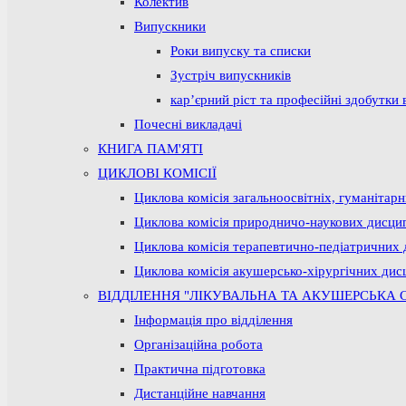
Колектив
Випускники
Роки випуску та списки
Зустріч випускників
кар’єрний ріст та професійні здобутки 
Почесні викладачі
КНИГА ПАМ'ЯТІ
ЦИКЛОВІ КОМІСІЇ
Циклова комісія загальноосвітніх, гуманітар
Циклова комісія природничо-наукових дисци
Циклова комісія терапевтично-педіатричних 
Циклова комісія акушерсько-хірургічних дис
ВІДДІЛЕННЯ "ЛІКУВАЛЬНА ТА АКУШЕРСЬКА 
Інформація про відділення
Організаційна робота
Практична підготовка
Дистанційне навчання