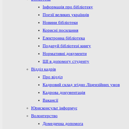
Інформація про бібліотеку
Поезії великих українців
Новини бібліотеки
Корисні посилання
Електронна бібліотека
Подаруй бібліотеці книгу
Нормативні документи
ШІ в допомогу студенту
Відділ кадрів
Про відділ
Кадровий склад згідно Ліцензійних умов
Кадрова документація
Вакансії
Юрисконсульт інформує
Волонтерство
Домедична допомога