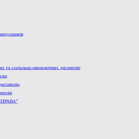
випускників
них та соціально-економічних дисциплін
плін
дисциплін
циплін
СПРАВА"