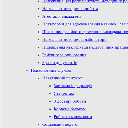
Положення, які регламентують методичну р
Навчально-методична робота
Атестація викладачів
Платформи для вдосконалення навичок і сам
Школа професійного зростання викладача-по
Навчально-методична лабораторія
Підвищення кваліфікації педагогічних праців
Рейтингове оцінювання
Зразки документів
Психологічна служба
Практичний психолог
Загальна інформація
Студентам
З досвіду роботи
Корисне батькам
Робота з колективом
Соціальний педагог