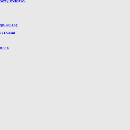
оботу коледжу
орозвитку
чатківця
ників