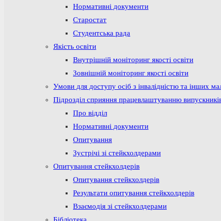
Нормативні документи
Старостат
Студентська рада
Якість освіти
Внутрішній моніторинг якості освіти
Зовнішній моніторинг якості освіти
Умови для доступу осіб з інвалідністю та інших м
Підрозділ сприяння працевлаштуванню випускникі
Про відділ
Нормативні документи
Опитування
Зустрічі зі стейкхолдерами
Опитування стейкхолдерів
Опитування стейкхолдерів
Результати опитування стейкхолдерів
Взаємодія зі стейкхолдерами
Бібліотека