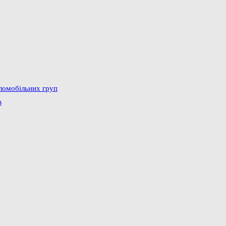
аломобільних груп
в