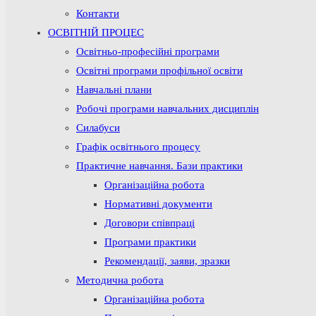
Контакти
ОСВІТНІЙ ПРОЦЕС
Освітньо-професійні програми
Освітні програми профільної освіти
Навчальні плани
Робочі програми навчальних дисциплін
Силабуси
Графік освітнього процесу
Практичне навчання. Бази практики
Організаційна робота
Нормативні документи
Договори співпраці
Програми практики
Рекомендації, заяви, зразки
Методична робота
Організаційна робота