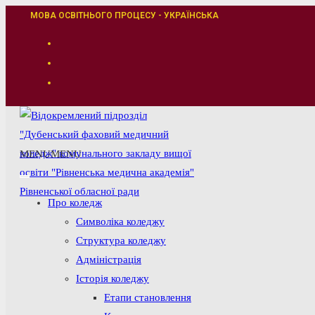
Перейти
МОВА ОСВІТНЬОГО ПРОЦЕСУ - УКРАЇНСЬКА
до
вмісту
MENU
MENU
Про коледж
Символіка коледжу
Структура коледжу
Адміністрація
Історія коледжу
Етапи становлення