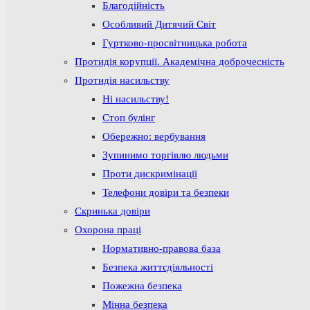
Благодійність
Особливий Дитячий Світ
Гуртково-просвітницька робота
Протидія корупції. Академічна доброчесність
Протидія насильству
Ні насильству!
Стоп булінг
Обережно: вербування
Зупинимо торгівлю людьми
Проти дискримінації
Телефони довіри та безпеки
Скринька довіри
Охорона праці
Нормативно-правова база
Безпека життєдіяльності
Пожежна безпека
Мінна безпека