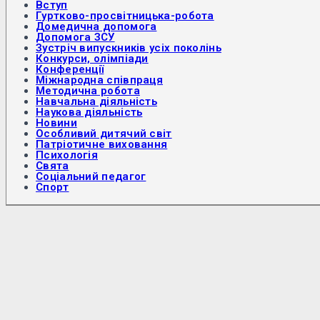
Вступ
Гуртково-просвітницька-робота
Домедична допомога
Допомога ЗСУ
Зустріч випускників усіх поколінь
Конкурси, олімпіади
Конференції
Міжнародна співпраця
Методична робота
Навчальна діяльність
Наукова діяльність
Новини
Особливий дитячий світ
Патріотичне виховання
Психологія
Свята
Соціальний педагог
Спорт