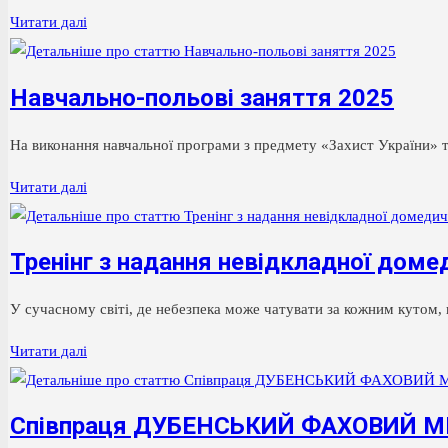
Перша
Читати далі
домедична
допомога
Навчально-польові заняття 2025
при
станах,
На виконання навчальної програми з предмету «Захист України» та
що
загрожують
Навчально-
Читати далі
життю
польові
заняття
Тренінг з надання невідкладної доме
2025
У сучасному світі, де небезпека може чатувати за кожним кутом
Тренінг
Читати далі
з
надання
Співпраця ДУБЕНСЬКИЙ ФАХОВИЙ 
невідкладної