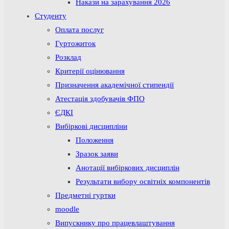
Накази на зарахування 2026
Студенту
Оплата послуг
Гуртожиток
Розклад
Критерії оцінювання
Призначення академічної стипендії
Атестація здобувачів ФПО
ЄДКІ
Вибіркові дисципліни
Положення
Зразок заяви
Анотації вибіркових дисциплін
Результати вибору освітніх компонентів
Предметні гуртки
moodle
Випускнику про працевлаштування