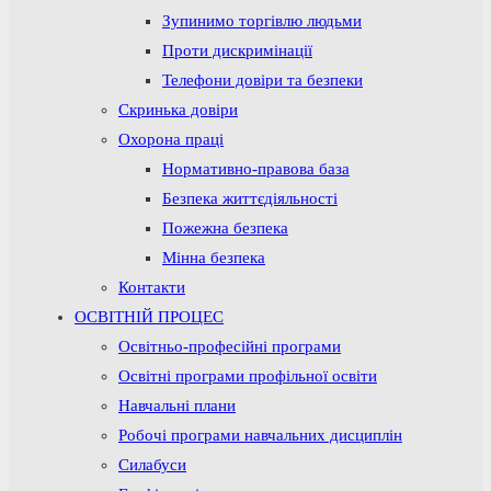
Зупинимо торгівлю людьми
Проти дискримінації
Телефони довіри та безпеки
Скринька довіри
Охорона праці
Нормативно-правова база
Безпека життєдіяльності
Пожежна безпека
Мінна безпека
Контакти
ОСВІТНІЙ ПРОЦЕС
Освітньо-професійні програми
Освітні програми профільної освіти
Навчальні плани
Робочі програми навчальних дисциплін
Силабуси