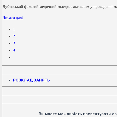
домедичної
Дубенський фаховий медичний коледж є активним у проведенні ма
допомоги
Співпраця
Читати далі
ДУБЕНСЬКИЙ
1
ФАХОВИЙ
2
МЕДИЧНИЙ
3
КОЛЕДЖ
4
–
Перейти
ТОВАРИСТВО
до
З
наступної
ОБМЕЖЕНОЮ
сторінки
Відкриється
РОЗКЛАД ЗАНЯТЬ
ВІДПОВІДАЛЬНІСТЮ
в
новій
«ДУБАВА»
вкладці
Ви маєте можливість презентувати св