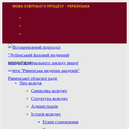
Перейти
МОВА ОСВІТНЬОГО ПРОЦЕСУ - УКРАЇНСЬКА
до
вмісту
MENU
MENU
Про коледж
Символіка коледжу
Структура коледжу
Адміністрація
Історія коледжу
Етапи становлення