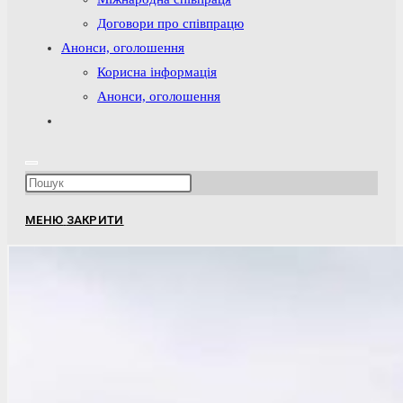
Договори про співпрацю
Анонси, оголошення
Корисна інформація
Анонси, оголошення
Перемкнути
пошук
на
Press
веб-
Escape
сайті
МЕНЮ
ЗАКРИТИ
to
close
the
search
panel.