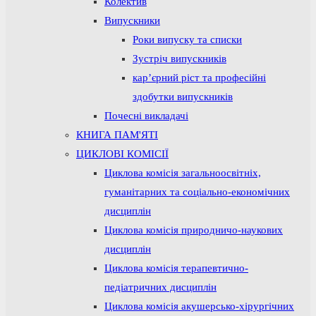
Колектив
Випускники
Роки випуску та списки
Зустріч випускників
кар’єрний ріст та професійні
здобутки випускників
Почесні викладачі
КНИГА ПАМ'ЯТІ
ЦИКЛОВІ КОМІСІЇ
Циклова комісія загальноосвітніх,
гуманітарних та соціально-економічних
дисциплін
Циклова комісія природничо-наукових
дисциплін
Циклова комісія терапевтично-
педіатричних дисциплін
Циклова комісія акушерсько-хірургічних