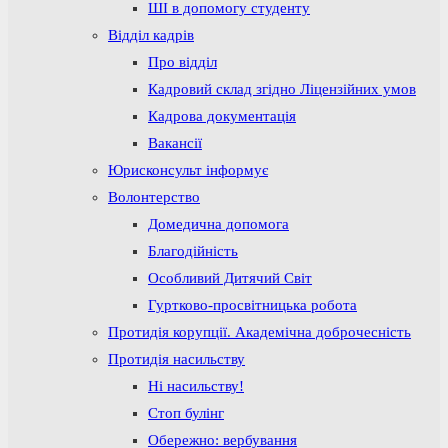
ШІ в допомогу студенту
Відділ кадрів
Про відділ
Кадровий склад згідно Ліцензійних умов
Кадрова документація
Вакансії
Юрисконсульт інформує
Волонтерство
Домедична допомога
Благодійність
Особливий Дитячий Світ
Гуртково-просвітницька робота
Протидія корупції. Академічна доброчесність
Протидія насильству
Ні насильству!
Стоп булінг
Обережно: вербування