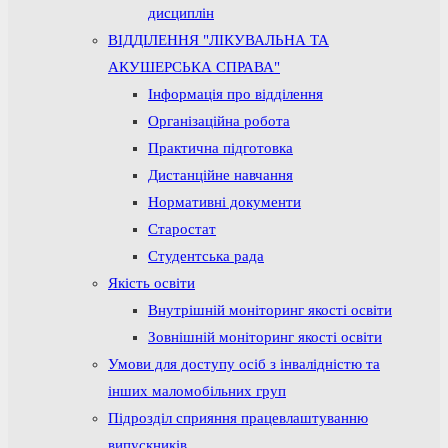
дисциплін
ВІДДІЛЕННЯ "ЛІКУВАЛЬНА ТА
АКУШЕРСЬКА СПРАВА"
Інформація про відділення
Організаційна робота
Практична підготовка
Дистанційне навчання
Нормативні документи
Старостат
Студентська рада
Якість освіти
Внутрішній моніторинг якості освіти
Зовнішній моніторинг якості освіти
Умови для доступу осіб з інвалідністю та
інших маломобільних груп
Підрозділ сприяння працевлаштуванню
випускників