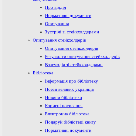
Про відділ
Нормативні документи
Опитування
Зустрічі зі стейкхолдерами
Опитування стейкхолдерів
Опитування стейкхолдерів
Результати опитування стейкхолдерів
Взаємодія зі стейкхолдерами
Бібліотека
Інформація про бібліотеку
Поезії великих українців
Новини бібліотеки
Корисні посилання
Електронна бібліотека
Подаруй бібліотеці книгу
Нормативні документи