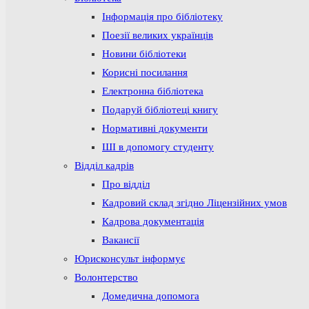
Інформація про бібліотеку
Поезії великих українців
Новини бібліотеки
Корисні посилання
Електронна бібліотека
Подаруй бібліотеці книгу
Нормативні документи
ШІ в допомогу студенту
Відділ кадрів
Про відділ
Кадровий склад згідно Ліцензійних умов
Кадрова документація
Вакансії
Юрисконсульт інформує
Волонтерство
Домедична допомога