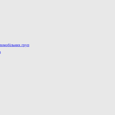
аломобільних груп
в