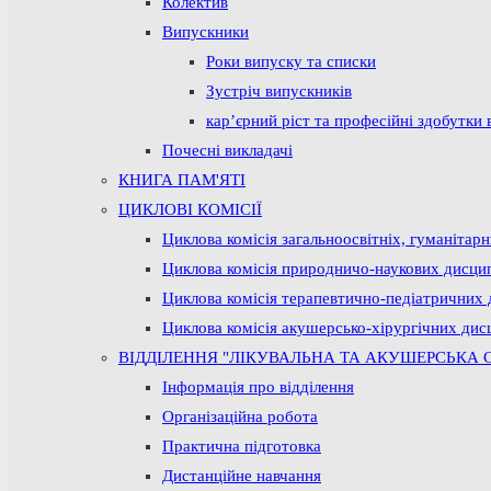
Колектив
Випускники
Роки випуску та списки
Зустріч випускників
кар’єрний ріст та професійні здобутки 
Почесні викладачі
КНИГА ПАМ'ЯТІ
ЦИКЛОВІ КОМІСІЇ
Циклова комісія загальноосвітніх, гуманітар
Циклова комісія природничо-наукових дисци
Циклова комісія терапевтично-педіатричних 
Циклова комісія акушерсько-хірургічних дис
ВІДДІЛЕННЯ "ЛІКУВАЛЬНА ТА АКУШЕРСЬКА 
Інформація про відділення
Організаційна робота
Практична підготовка
Дистанційне навчання