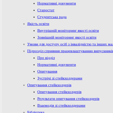
Нормативні документи
Старостат
Студентська рада
Якість освіти
Внутрішній моніторинг якості освіти
Зовнішній моніторинг якості освіти
Умови для доступу осіб з інвалідністю та інших м
Підрозділ сприяння працевлаштуванню випускникі
Про відділ
Нормативні документи
Опитування
Зустрічі зі стейкхолдерами
Опитування стейкхолдерів
Опитування стейкхолдерів
Результати опитування стейкхолдерів
Взаємодія зі стейкхолдерами
Бібліотека