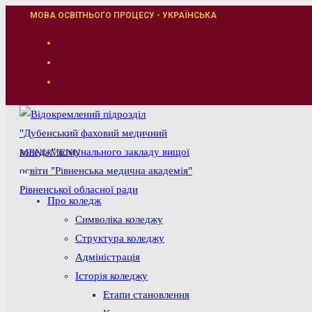
Перейти
МОВА ОСВІТНЬОГО ПРОЦЕСУ - УКРАЇНСЬКА
до
вмісту
MENU
MENU
Про коледж
Символіка коледжу
Структура коледжу
Адміністрація
Історія коледжу
Етапи становлення