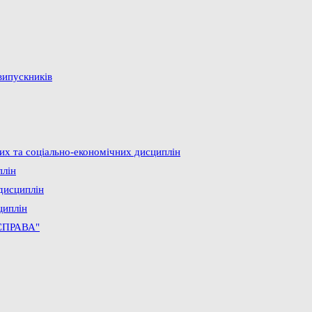
випускників
них та соціально-економічних дисциплін
плін
дисциплін
циплін
СПРАВА"