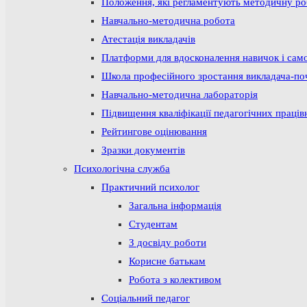
Положення, які регламентують методичну р
Навчально-методична робота
Атестація викладачів
Платформи для вдосконалення навичок і сам
Школа професійного зростання викладача-по
Навчально-методична лабораторія
Підвищення кваліфікації педагогічних праців
Рейтингове оцінювання
Зразки документів
Психологічна служба
Практичний психолог
Загальна інформація
Студентам
З досвіду роботи
Корисне батькам
Робота з колективом
Соціальний педагог