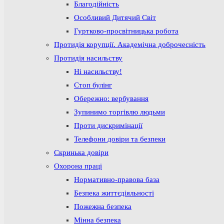
Благодійність
Особливий Дитячий Світ
Гуртково-просвітницька робота
Протидія корупції. Академічна доброчесність
Протидія насильству
Ні насильству!
Стоп булінг
Обережно: вербування
Зупинимо торгівлю людьми
Проти дискримінації
Телефони довіри та безпеки
Скринька довіри
Охорона праці
Нормативно-правова база
Безпека життєдіяльності
Пожежна безпека
Мінна безпека