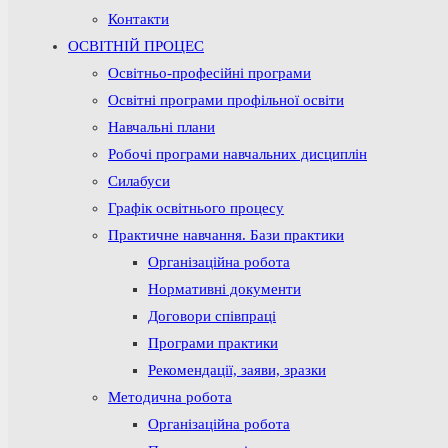
Контакти
ОСВІТНІЙ ПРОЦЕС
Освітньо-професійні програми
Освітні програми профільної освіти
Навчальні плани
Робочі програми навчальних дисциплін
Силабуси
Графік освітнього процесу
Практичне навчання. Бази практики
Організаційна робота
Нормативні документи
Договори співпраці
Програми практики
Рекомендації, заяви, зразки
Методична робота
Організаційна робота