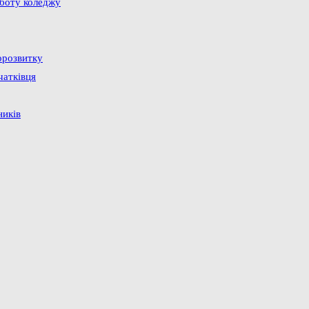
оботу коледжу
орозвитку
чатківця
ників