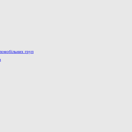
аломобільних груп
в