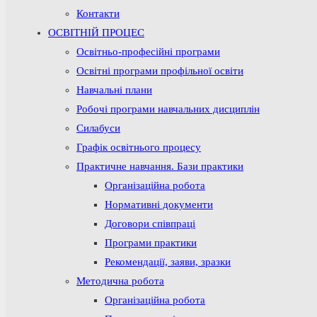
Контакти
ОСВІТНІЙ ПРОЦЕС
Освітньо-професійні програми
Освітні програми профільної освіти
Навчальні плани
Робочі програми навчальних дисциплін
Силабуси
Графік освітнього процесу
Практичне навчання. Бази практики
Організаційна робота
Нормативні документи
Договори співпраці
Програми практики
Рекомендації, заяви, зразки
Методична робота
Організаційна робота