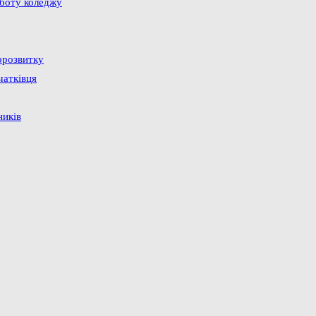
оботу коледжу
орозвитку
чатківця
ників