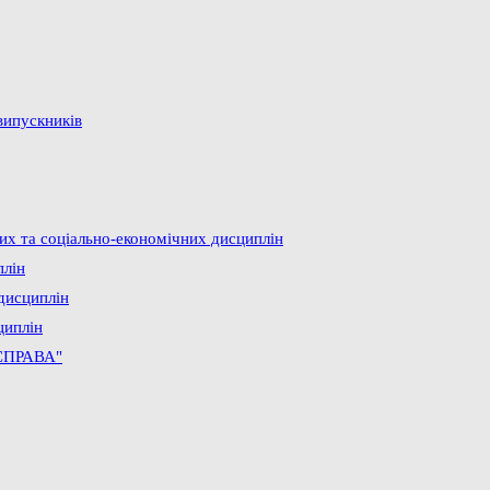
випускників
них та соціально-економічних дисциплін
плін
дисциплін
циплін
СПРАВА"