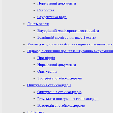
Нормативні документи
Старостат
Студентська рада
Якість освіти
Внутрішній моніторинг якості освіти
Зовнішній моніторинг якості освіти
Умови для доступу осіб з інвалідністю та інших м
Підрозділ сприяння працевлаштуванню випускникі
Про відділ
Нормативні документи
Опитування
Зустрічі зі стейкхолдерами
Опитування стейкхолдерів
Опитування стейкхолдерів
Результати опитування стейкхолдерів
Взаємодія зі стейкхолдерами
Бібліотека