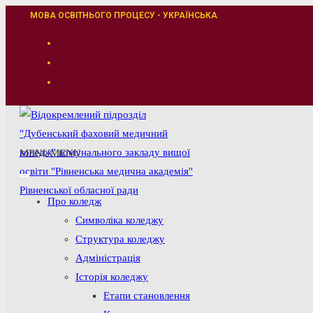
Перейти
МОВА ОСВІТНЬОГО ПРОЦЕСУ - УКРАЇНСЬКА
до
вмісту
MENU
MENU
Про коледж
Символіка коледжу
Структура коледжу
Адміністрація
Історія коледжу
Етапи становлення