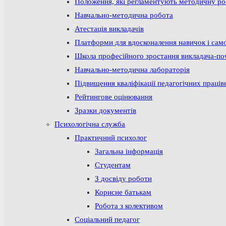
Положення, які регламентують методичну р
Навчально-методична робота
Атестація викладачів
Платформи для вдосконалення навичок і сам
Школа професійного зростання викладача-по
Навчально-методична лабораторія
Підвищення кваліфікації педагогічних праців
Рейтингове оцінювання
Зразки документів
Психологічна служба
Практичний психолог
Загальна інформація
Студентам
З досвіду роботи
Корисне батькам
Робота з колективом
Соціальний педагог