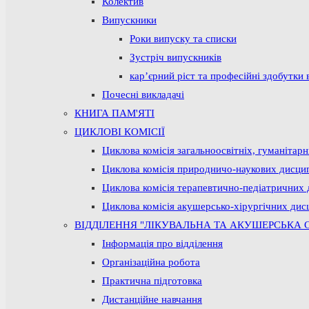
Колектив
Випускники
Роки випуску та списки
Зустріч випускників
кар’єрний ріст та професійні здобутки 
Почесні викладачі
КНИГА ПАМ'ЯТІ
ЦИКЛОВІ КОМІСІЇ
Циклова комісія загальноосвітніх, гуманітар
Циклова комісія природничо-наукових дисци
Циклова комісія терапевтично-педіатричних 
Циклова комісія акушерсько-хірургічних дис
ВІДДІЛЕННЯ "ЛІКУВАЛЬНА ТА АКУШЕРСЬКА 
Інформація про відділення
Організаційна робота
Практична підготовка
Дистанційне навчання