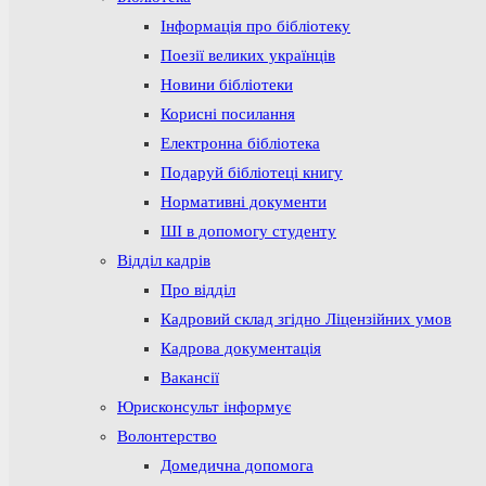
Інформація про бібліотеку
Поезії великих українців
Новини бібліотеки
Корисні посилання
Електронна бібліотека
Подаруй бібліотеці книгу
Нормативні документи
ШІ в допомогу студенту
Відділ кадрів
Про відділ
Кадровий склад згідно Ліцензійних умов
Кадрова документація
Вакансії
Юрисконсульт інформує
Волонтерство
Домедична допомога