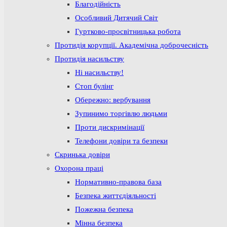
Благодійність
Особливий Дитячий Світ
Гуртково-просвітницька робота
Протидія корупції. Академічна доброчесність
Протидія насильству
Ні насильству!
Стоп булінг
Обережно: вербування
Зупинимо торгівлю людьми
Проти дискримінації
Телефони довіри та безпеки
Скринька довіри
Охорона праці
Нормативно-правова база
Безпека життєдіяльності
Пожежна безпека
Мінна безпека