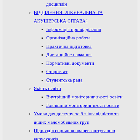
дисциплін
ВІДДІЛЕННЯ "ЛІКУВАЛЬНА ТА
АКУШЕРСЬКА СПРАВА"
Інформація про відділення
Організаційна робота
Практична підготовка
Дистанційне навчання
Нормативні документи
Старостат
Студентська рада
Якість освіти
Внутрішній моніторинг якості освіти
Зовнішній моніторинг якості освіти
Умови для доступу осіб з інвалідністю та
інших маломобільних груп
Підрозділ сприяння працевлаштуванню
випускників