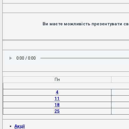
Ви маєте можливість презентувати св
Пн
4
11
18
25
Акції