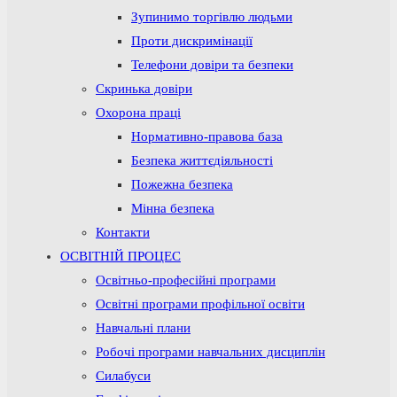
Зупинимо торгівлю людьми
Проти дискримінації
Телефони довіри та безпеки
Скринька довіри
Охорона праці
Нормативно-правова база
Безпека життєдіяльності
Пожежна безпека
Мінна безпека
Контакти
ОСВІТНІЙ ПРОЦЕС
Освітньо-професійні програми
Освітні програми профільної освіти
Навчальні плани
Робочі програми навчальних дисциплін
Силабуси