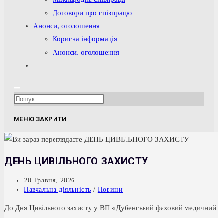
Договори про співпрацю
Анонси, оголошення
Корисна інформація
Анонси, оголошення
Перемкнути
пошук
на
Press
веб-
Escape
сайті
МЕНЮ
ЗАКРИТИ
to
close
the
ДЕНЬ ЦИВІЛЬНОГО ЗАХИСТУ
search
panel.
Запис
20 Травня, 2026
опубліковано:
Категорія
Навчальна діяльність
/
Новини
запису:
До Дня Цивільного захисту у ВП «Дубенський фаховий медичний 