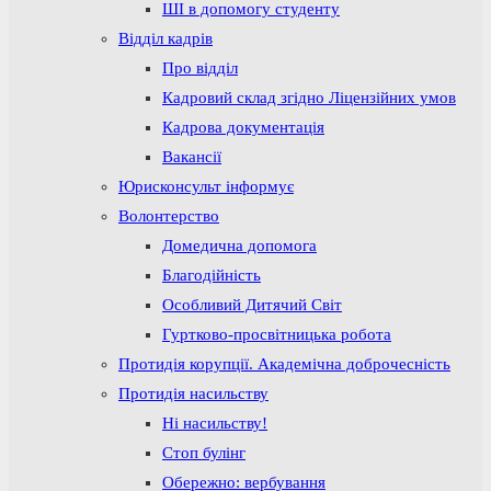
ШІ в допомогу студенту
Відділ кадрів
Про відділ
Кадровий склад згідно Ліцензійних умов
Кадрова документація
Вакансії
Юрисконсульт інформує
Волонтерство
Домедична допомога
Благодійність
Особливий Дитячий Світ
Гуртково-просвітницька робота
Протидія корупції. Академічна доброчесність
Протидія насильству
Ні насильству!
Стоп булінг
Обережно: вербування