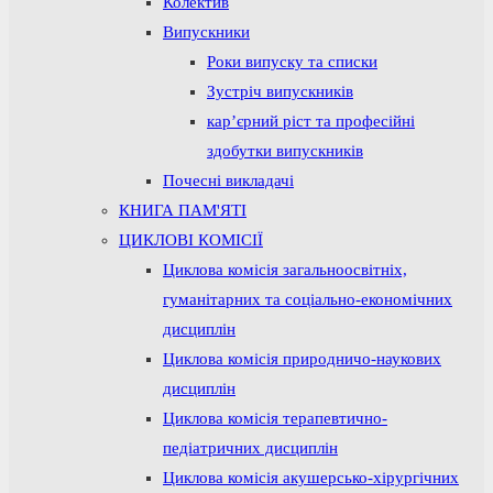
Колектив
Випускники
Роки випуску та списки
Зустріч випускників
кар’єрний ріст та професійні
здобутки випускників
Почесні викладачі
КНИГА ПАМ'ЯТІ
ЦИКЛОВІ КОМІСІЇ
Циклова комісія загальноосвітніх,
гуманітарних та соціально-економічних
дисциплін
Циклова комісія природничо-наукових
дисциплін
Циклова комісія терапевтично-
педіатричних дисциплін
Циклова комісія акушерсько-хірургічних