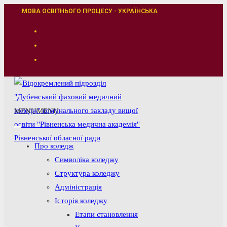
Перейти
МОВА ОСВІТНЬОГО ПРОЦЕСУ - УКРАЇНСЬКА
до
вмісту
MENU
MENU
Про коледж
Символіка коледжу
Структура коледжу
Адміністрація
Історія коледжу
Етапи становлення