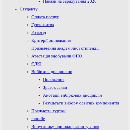
Накази на зарахування 2026
Студенту
Оплата послуг
Гуртожиток
Розклад
Критерії оцінювання
Призначення академічної стипендії
Атестація здобувачів ФПО
ЄДКІ
Вибіркові дисципліни
Положення
Зразок заяви
Анотації вибіркових дисциплін
Результати вибору освітніх компонентів
Предметні гуртки
moodle
Випускнику про працевлаштування