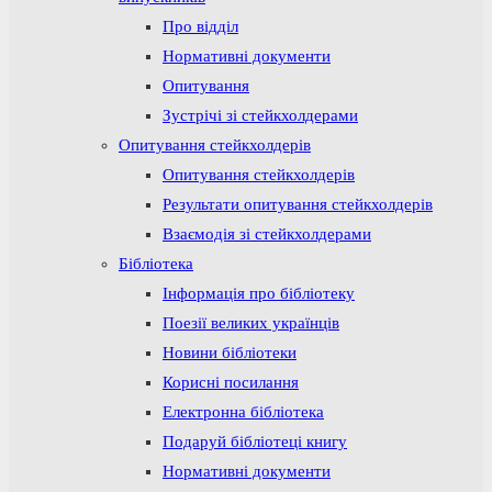
Про відділ
Нормативні документи
Опитування
Зустрічі зі стейкхолдерами
Опитування стейкхолдерів
Опитування стейкхолдерів
Результати опитування стейкхолдерів
Взаємодія зі стейкхолдерами
Бібліотека
Інформація про бібліотеку
Поезії великих українців
Новини бібліотеки
Корисні посилання
Електронна бібліотека
Подаруй бібліотеці книгу
Нормативні документи