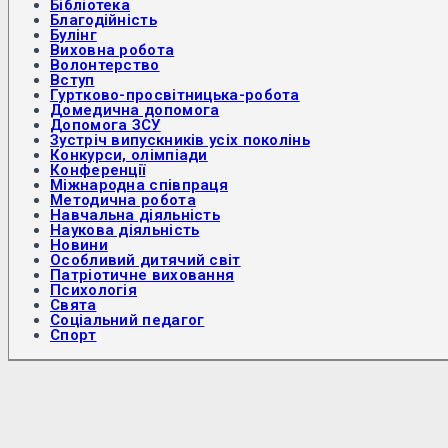
Бібліотека
Благодійність
Булінг
Виховна робота
Волонтерство
Вступ
Гуртково-просвітницька-робота
Домедична допомога
Допомога ЗСУ
Зустріч випускників усіх поколінь
Конкурси, олімпіади
Конференції
Міжнародна співпраця
Методична робота
Навчальна діяльність
Наукова діяльність
Новини
Особливий дитячий світ
Патріотичне виховання
Психологія
Свята
Соціальний педагог
Спорт