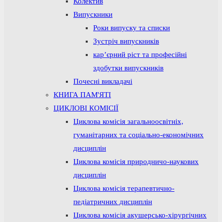
Колектив
Випускники
Роки випуску та списки
Зустріч випускників
кар’єрний ріст та професійні
здобутки випускників
Почесні викладачі
КНИГА ПАМ'ЯТІ
ЦИКЛОВІ КОМІСІЇ
Циклова комісія загальноосвітніх,
гуманітарних та соціально-економічних
дисциплін
Циклова комісія природничо-наукових
дисциплін
Циклова комісія терапевтично-
педіатричних дисциплін
Циклова комісія акушерсько-хірургічних