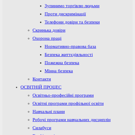
Зупинимо торгівлю людьми
Проти дискримінації
Телефони довіри та безпеки
Скринька довіри
Охорона праці
Нормативно-правова база
Безпека життєдіяльності
Пожежна безпека
Мінна безпека
Контакти
ОСВІТНІЙ ПРОЦЕС
Освітньо-професійні програми
Освітні програми профільної освіти
Навчальні плани
Робочі програми навчальних дисциплін
Силабуси