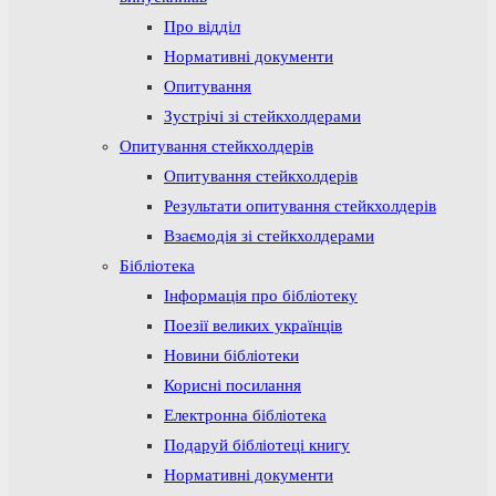
Про відділ
Нормативні документи
Опитування
Зустрічі зі стейкхолдерами
Опитування стейкхолдерів
Опитування стейкхолдерів
Результати опитування стейкхолдерів
Взаємодія зі стейкхолдерами
Бібліотека
Інформація про бібліотеку
Поезії великих українців
Новини бібліотеки
Корисні посилання
Електронна бібліотека
Подаруй бібліотеці книгу
Нормативні документи