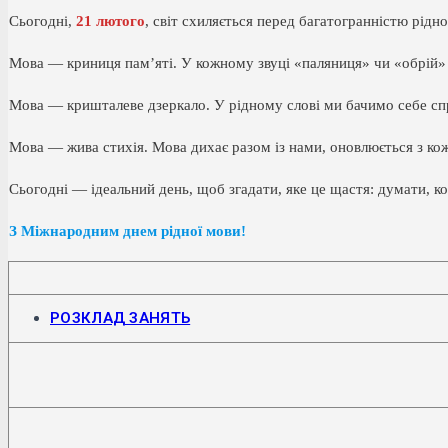
Сьогодні,
21 лютого
, світ схиляється перед багатогранністю рідн
Мова — криниця пам’яті. У кожному звуці «паляниця» чи «обрій» 
Мова — кришталеве дзеркало. У рідному слові ми бачимо себе спр
Мова — жива стихія. Мова дихає разом із нами, оновлюється з кож
Сьогодні — ідеальний день, щоб згадати, яке це щастя: думати, к
З Міжнародним днем рідної мови!
Відкриється
РОЗКЛАД ЗАНЯТЬ
в
новій
вкладці