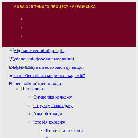
Перейти
МОВА ОСВІТНЬОГО ПРОЦЕСУ - УКРАЇНСЬКА
до
вмісту
MENU
MENU
Про коледж
Символіка коледжу
Структура коледжу
Адміністрація
Історія коледжу
Етапи становлення