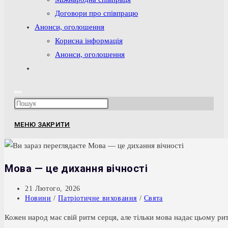
Договори про співпрацю
Анонси, оголошення
Корисна інформація
Анонси, оголошення
Перемкнути
пошук
на
Press
веб-
Escape
сайті
МЕНЮ
ЗАКРИТИ
to
close
the
Мова — це дихання вічності
search
panel.
Запис
21 Лютого, 2026
опубліковано:
Категорія
Новини
/
Патріотичне виховання
/
Свята
запису:
Кожен народ має свій ритм серця, але тільки мова надає цьому ри