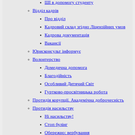
ШІ в допомогу студенту
Відділ кадрів
Про відділ
Кадровий склад згідно Ліцензійних умов
Кадрова документація
Вакансії
Юрисконсульт інформує
Волонтерство
Домедична допомога
Благодійність
Особливий Дитячий Світ
Гуртково-просвітницька робота
Протидія корупції. Академічна доброчесність
Протидія насильству
Ні насильству!
Стоп булінг
Обережно: вербування