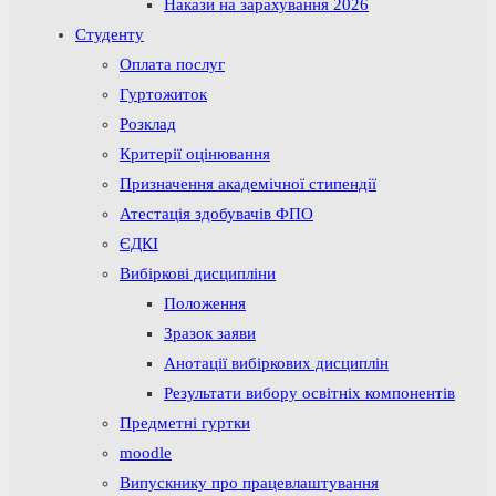
Накази на зарахування 2026
Студенту
Оплата послуг
Гуртожиток
Розклад
Критерії оцінювання
Призначення академічної стипендії
Атестація здобувачів ФПО
ЄДКІ
Вибіркові дисципліни
Положення
Зразок заяви
Анотації вибіркових дисциплін
Результати вибору освітніх компонентів
Предметні гуртки
moodle
Випускнику про працевлаштування