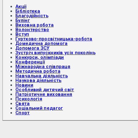
Акції
Бібліотека
Благодійність
Булінг
Виховна робота
Волонтерство
Вступ
Гуртково-просвітницька-робота
Домедична допомога
Допомога ЗСУ
Зустріч випускників усіх поколінь
Конкурси, олімпіади
Конференції
Міжнародна співпраця
Методична робота
Навчальна діяльність
Наукова діяльність
Новини
Особливий дитячий світ
Патріотичне виховання
Психологія
Свята
Соціальний педагог
Спорт