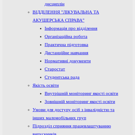
дисциплін
ВІДДІЛЕННЯ "ЛІКУВАЛЬНА ТА
АКУШЕРСЬКА СПРАВА"
Інформація про відділення
Організаційна робота
Практична підготовка
Дистанційне навчання
Нормативні документи
Старостат
Студентська рада
Якість освіти
Внутрішній моніторинг якості освіти
Зовнішній моніторинг якості освіти
Умови для доступу осіб з інвалідністю та
інших маломобільних груп
Підрозділ сприяння працевлаштуванню
випускників