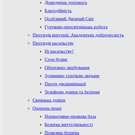
Домедична допомога
Благодійність
Особливий Дитячий Світ
Гуртково-просвітницька робота
Протидія корупції. Академічна доброчесність
Протидія насильству
Ні насильству!
Стоп булінг
Обережно: вербування
Зупинимо торгівлю людьми
Проти дискримінації
Телефони довіри та безпеки
Скринька довіри
Охорона праці
Нормативно-правова база
Безпека життєдіяльності
Пожежна безпека