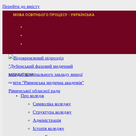
Перейти до вмісту
МОВА ОСВІТНЬОГО ПРОЦЕСУ - УКРАЇНСЬКА
MENU
MENU
Про коледж
Символіка коледжу
Структура коледжу
Адміністрація
Історія коледжу