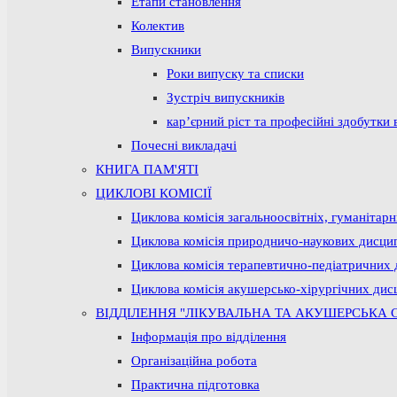
Етапи становлення
Колектив
Випускники
Роки випуску та списки
Зустріч випускників
кар’єрний ріст та професійні здобутки 
Почесні викладачі
КНИГА ПАМ'ЯТІ
ЦИКЛОВІ КОМІСІЇ
Циклова комісія загальноосвітніх, гуманітар
Циклова комісія природничо-наукових дисци
Циклова комісія терапевтично-педіатричних 
Циклова комісія акушерсько-хірургічних дис
ВІДДІЛЕННЯ "ЛІКУВАЛЬНА ТА АКУШЕРСЬКА 
Інформація про відділення
Організаційна робота
Практична підготовка