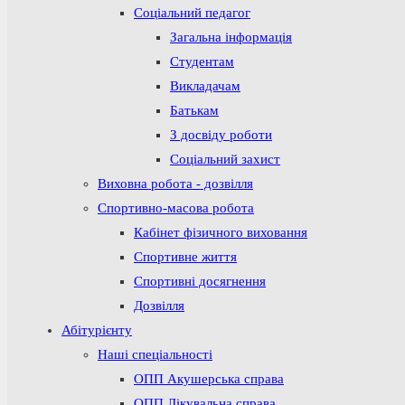
Соціальний педагог
Загальна інформація
Студентам
Викладачам
Батькам
З досвіду роботи
Соціальний захист
Виховна робота - дозвілля
Спортивно-масова робота
Кабінет фізичного виховання
Спортивне життя
Спортивні досягнення
Дозвілля
Абітурієнту
Наші спеціальності
ОПП Акушерська справа
ОПП Лікувальна справа