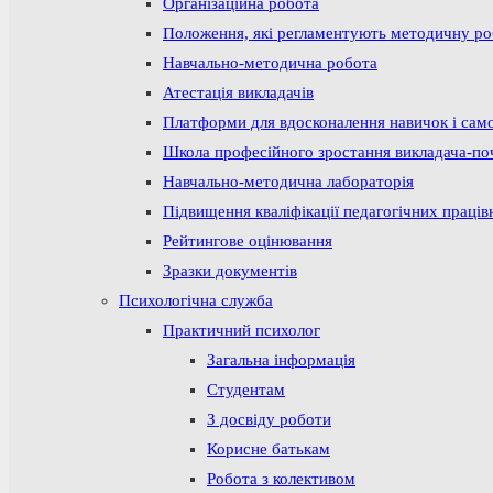
Організаційна робота
Положення, які регламентують методичну р
Навчально-методична робота
Атестація викладачів
Платформи для вдосконалення навичок і сам
Школа професійного зростання викладача-по
Навчально-методична лабораторія
Підвищення кваліфікації педагогічних праців
Рейтингове оцінювання
Зразки документів
Психологічна служба
Практичний психолог
Загальна інформація
Студентам
З досвіду роботи
Корисне батькам
Робота з колективом