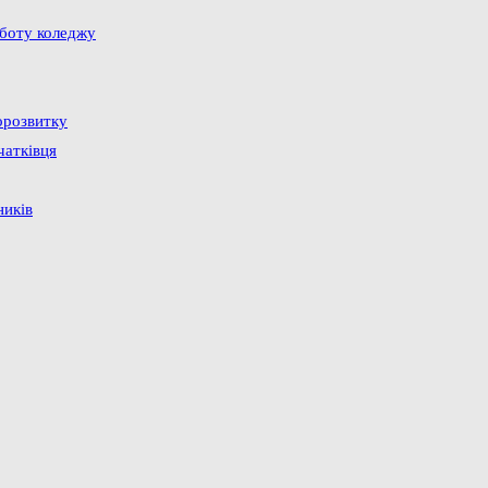
оботу коледжу
орозвитку
чатківця
ників