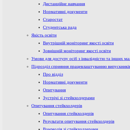
Дистанційне навчання
Нормативні документи
Старостат
Студентська рада
Якість освіти
Внутрішній моніторинг якості освіти
Зовнішній моніторинг якості освіти
Умови для доступу осіб з інвалідністю та інших м
Підрозділ сприяння працевлаштуванню випускникі
Про відділ
Нормативні документи
Опитування
Зустрічі зі стейкхолдерами
Опитування стейкхолдерів
Опитування стейкхолдерів
Результати опитування стейкхолдерів
Взаємодія зі стейкхолдерами