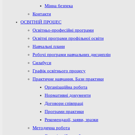
Мінна безпека
Контакти
ОСВІТНІЙ ПРОЦЕС
Освітньо-професійні програми
Освітні програми профільної освіти
Навчальні плани
Робочі програми навчальних дисциплін
Силабуси
Графік освітнього процесу
Практичне навчання. Бази практики
Організаційна робота
Нормативні документи
Договори співпраці
Програми практики
Рекомендації, заяви, зразки
Методична робота