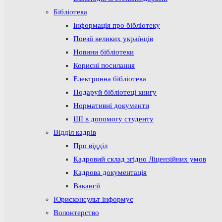
Бібліотека
Інформація про бібліотеку
Поезії великих українців
Новини бібліотеки
Корисні посилання
Електронна бібліотека
Подаруй бібліотеці книгу
Нормативні документи
ШІ в допомогу студенту
Відділ кадрів
Про відділ
Кадровий склад згідно Ліцензійних умов
Кадрова документація
Вакансії
Юрисконсульт інформує
Волонтерство