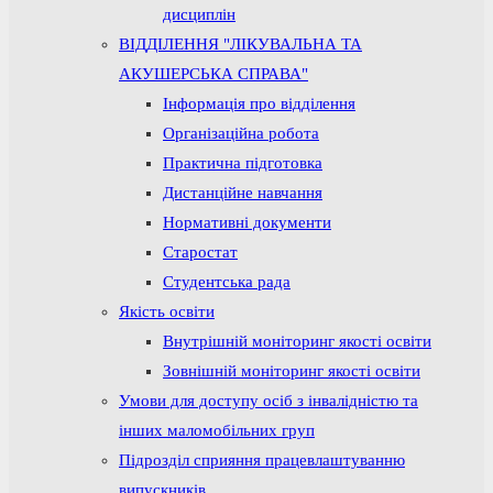
дисциплін
ВІДДІЛЕННЯ "ЛІКУВАЛЬНА ТА
АКУШЕРСЬКА СПРАВА"
Інформація про відділення
Організаційна робота
Практична підготовка
Дистанційне навчання
Нормативні документи
Старостат
Студентська рада
Якість освіти
Внутрішній моніторинг якості освіти
Зовнішній моніторинг якості освіти
Умови для доступу осіб з інвалідністю та
інших маломобільних груп
Підрозділ сприяння працевлаштуванню
випускників