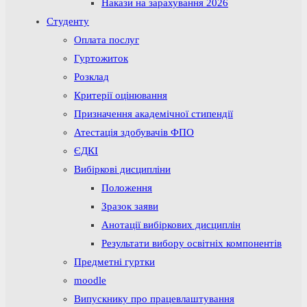
Накази на зарахування 2026
Студенту
Оплата послуг
Гуртожиток
Розклад
Критерії оцінювання
Призначення академічної стипендії
Атестація здобувачів ФПО
ЄДКІ
Вибіркові дисципліни
Положення
Зразок заяви
Анотації вибіркових дисциплін
Результати вибору освітніх компонентів
Предметні гуртки
moodle
Випускнику про працевлаштування