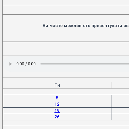
вкладці
Ви маєте можливість презентувати св
Пн
5
12
19
26