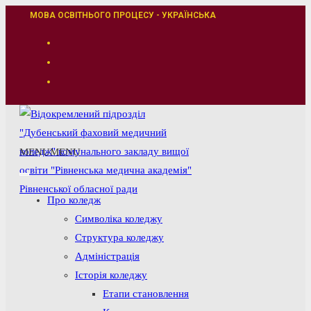
Перейти
МОВА ОСВІТНЬОГО ПРОЦЕСУ - УКРАЇНСЬКА
до
вмісту
MENU
MENU
Про коледж
Символіка коледжу
Структура коледжу
Адміністрація
Історія коледжу
Етапи становлення