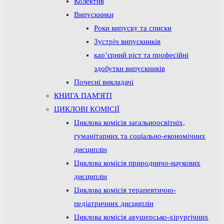
Колектив
Випускники
Роки випуску та списки
Зустріч випускників
кар’єрний ріст та професійні
здобутки випускників
Почесні викладачі
КНИГА ПАМ'ЯТІ
ЦИКЛОВІ КОМІСІЇ
Циклова комісія загальноосвітніх,
гуманітарних та соціально-економічних
дисциплін
Циклова комісія природничо-наукових
дисциплін
Циклова комісія терапевтично-
педіатричних дисциплін
Циклова комісія акушерсько-хірургічних