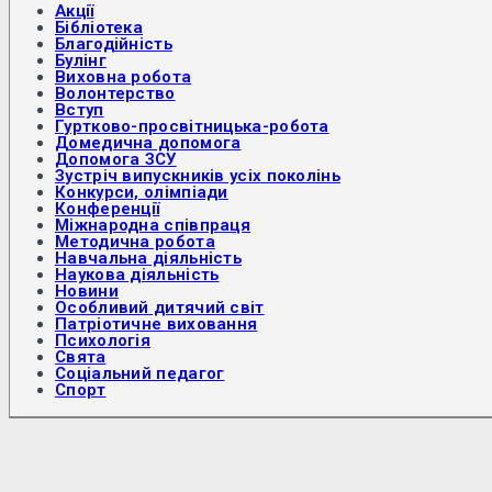
Акції
Бібліотека
Благодійність
Булінг
Виховна робота
Волонтерство
Вступ
Гуртково-просвітницька-робота
Домедична допомога
Допомога ЗСУ
Зустріч випускників усіх поколінь
Конкурси, олімпіади
Конференції
Міжнародна співпраця
Методична робота
Навчальна діяльність
Наукова діяльність
Новини
Особливий дитячий світ
Патріотичне виховання
Психологія
Свята
Соціальний педагог
Спорт