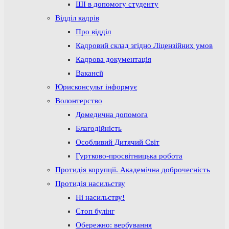
ШІ в допомогу студенту
Відділ кадрів
Про відділ
Кадровий склад згідно Ліцензійних умов
Кадрова документація
Вакансії
Юрисконсульт інформує
Волонтерство
Домедична допомога
Благодійність
Особливий Дитячий Світ
Гуртково-просвітницька робота
Протидія корупції. Академічна доброчесність
Протидія насильству
Ні насильству!
Стоп булінг
Обережно: вербування