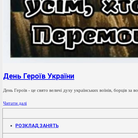
День Героїв України
День Героїв - це свято величі духу українських воїнів, борців за
День
Читати далі
Героїв
України
Відкриється
РОЗКЛАД ЗАНЯТЬ
в
новій