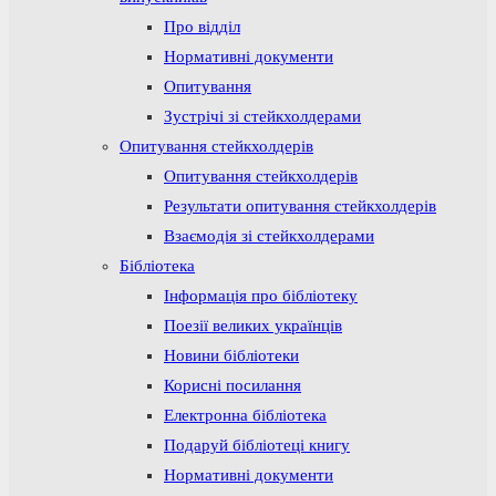
Про відділ
Нормативні документи
Опитування
Зустрічі зі стейкхолдерами
Опитування стейкхолдерів
Опитування стейкхолдерів
Результати опитування стейкхолдерів
Взаємодія зі стейкхолдерами
Бібліотека
Інформація про бібліотеку
Поезії великих українців
Новини бібліотеки
Корисні посилання
Електронна бібліотека
Подаруй бібліотеці книгу
Нормативні документи