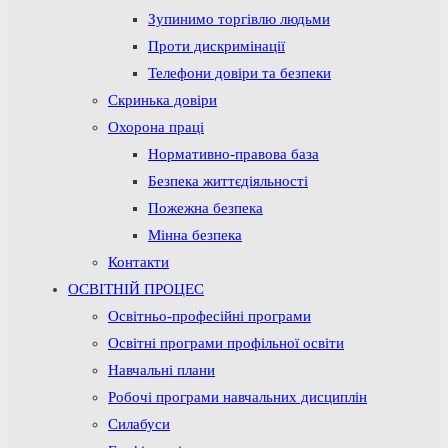
Зупинимо торгівлю людьми
Проти дискримінації
Телефони довіри та безпеки
Скринька довіри
Охорона праці
Нормативно-правова база
Безпека життєдіяльності
Пожежна безпека
Мінна безпека
Контакти
ОСВІТНІЙ ПРОЦЕС
Освітньо-професійні програми
Освітні програми профільної освіти
Навчальні плани
Робочі програми навчальних дисциплін
Силабуси