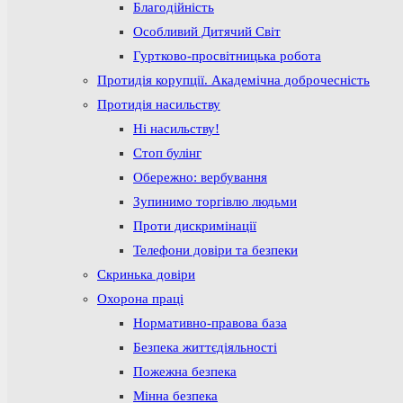
Благодійність
Особливий Дитячий Світ
Гуртково-просвітницька робота
Протидія корупції. Академічна доброчесність
Протидія насильству
Ні насильству!
Стоп булінг
Обережно: вербування
Зупинимо торгівлю людьми
Проти дискримінації
Телефони довіри та безпеки
Скринька довіри
Охорона праці
Нормативно-правова база
Безпека життєдіяльності
Пожежна безпека
Мінна безпека