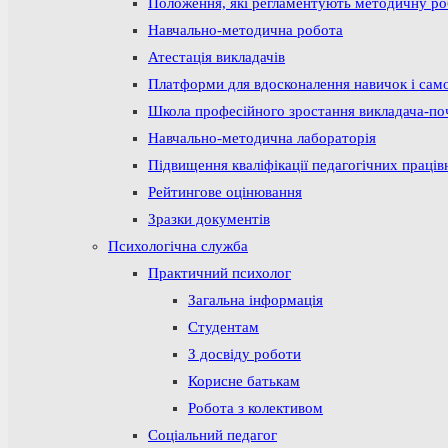
Положення, які регламентують методичну р
Навчально-методична робота
Атестація викладачів
Платформи для вдосконалення навичок і сам
Школа професійного зростання викладача-по
Навчально-методична лабораторія
Підвищення кваліфікації педагогічних праців
Рейтингове оцінювання
Зразки документів
Психологічна служба
Практичний психолог
Загальна інформація
Студентам
З досвіду роботи
Корисне батькам
Робота з колективом
Соціальний педагог