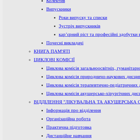
Колектив
Випускники
Роки випуску та списки
Зустріч випускників
кар’єрний ріст та професійні здобутки 
Почесні викладачі
КНИГА ПАМ'ЯТІ
ЦИКЛОВІ КОМІСІЇ
Циклова комісія загальноосвітніх, гуманітар
Циклова комісія природничо-наукових дисци
Циклова комісія терапевтично-педіатричних 
Циклова комісія акушерсько-хірургічних дис
ВІДДІЛЕННЯ "ЛІКУВАЛЬНА ТА АКУШЕРСЬКА 
Інформація про відділення
Організаційна робота
Практична підготовка
Дистанційне навчання