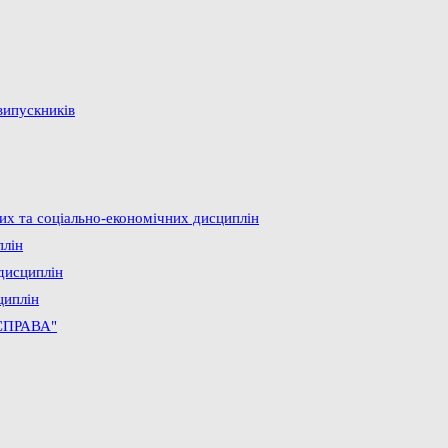
випускників
них та соціально-економічних дисциплін
плін
дисциплін
циплін
СПРАВА"