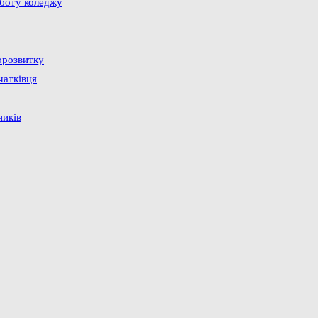
оботу коледжу
орозвитку
чатківця
ників