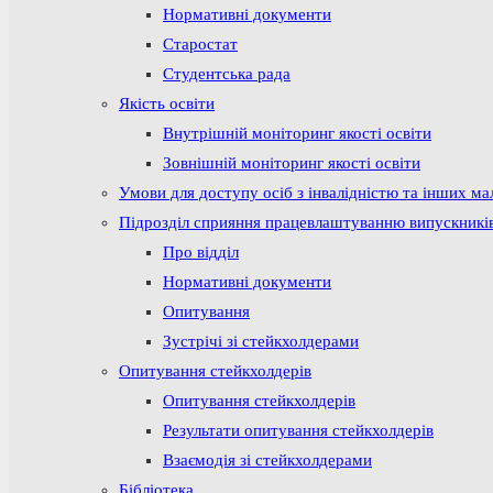
Нормативні документи
Старостат
Студентська рада
Якість освіти
Внутрішній моніторинг якості освіти
Зовнішній моніторинг якості освіти
Умови для доступу осіб з інвалідністю та інших м
Підрозділ сприяння працевлаштуванню випускникі
Про відділ
Нормативні документи
Опитування
Зустрічі зі стейкхолдерами
Опитування стейкхолдерів
Опитування стейкхолдерів
Результати опитування стейкхолдерів
Взаємодія зі стейкхолдерами
Бібліотека