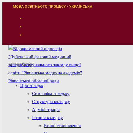
Перейти
МОВА ОСВІТНЬОГО ПРОЦЕСУ - УКРАЇНСЬКА
до
вмісту
MENU
MENU
Про коледж
Символіка коледжу
Структура коледжу
Адміністрація
Історія коледжу
Етапи становлення