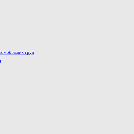
аломобільних груп
в