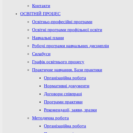
Контакти
ОСВІТНІЙ ПРОЦЕС
Освітньо-професійні програми
Освітні програми профільної освіти
Навчальні плани
Робочі програми навчальних дисциплін
Силабуси
Графік освітнього процесу
Практичне навчання. Бази практики
Організаційна робота
Нормативні документи
Договори співпраці
Програми практики
Рекомендації, заяви, зразки
Методична робота
Організаційна робота