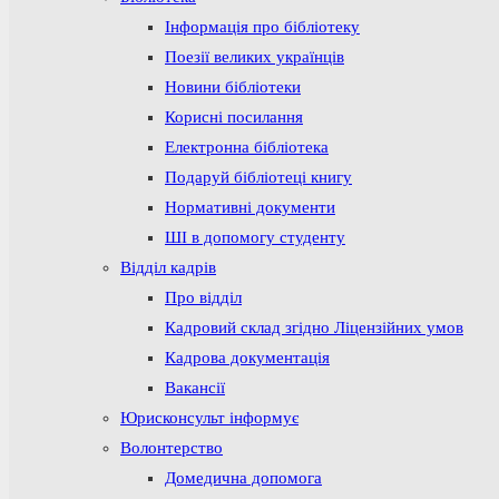
Інформація про бібліотеку
Поезії великих українців
Новини бібліотеки
Корисні посилання
Електронна бібліотека
Подаруй бібліотеці книгу
Нормативні документи
ШІ в допомогу студенту
Відділ кадрів
Про відділ
Кадровий склад згідно Ліцензійних умов
Кадрова документація
Вакансії
Юрисконсульт інформує
Волонтерство
Домедична допомога