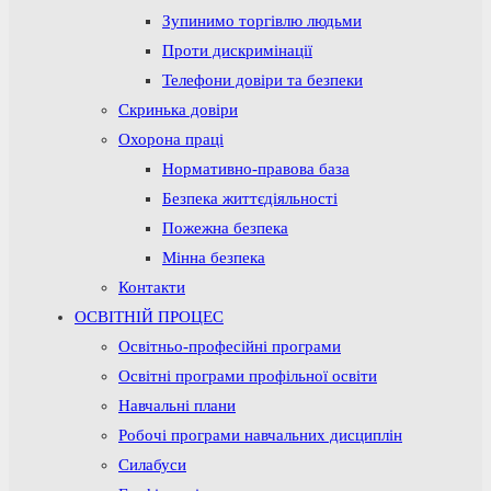
Зупинимо торгівлю людьми
Проти дискримінації
Телефони довіри та безпеки
Скринька довіри
Охорона праці
Нормативно-правова база
Безпека життєдіяльності
Пожежна безпека
Мінна безпека
Контакти
ОСВІТНІЙ ПРОЦЕС
Освітньо-професійні програми
Освітні програми профільної освіти
Навчальні плани
Робочі програми навчальних дисциплін
Силабуси