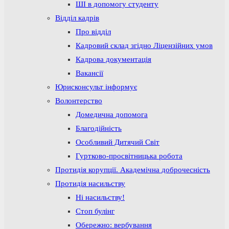
ШІ в допомогу студенту
Відділ кадрів
Про відділ
Кадровий склад згідно Ліцензійних умов
Кадрова документація
Вакансії
Юрисконсульт інформує
Волонтерство
Домедична допомога
Благодійність
Особливий Дитячий Світ
Гуртково-просвітницька робота
Протидія корупції. Академічна доброчесність
Протидія насильству
Ні насильству!
Стоп булінг
Обережно: вербування