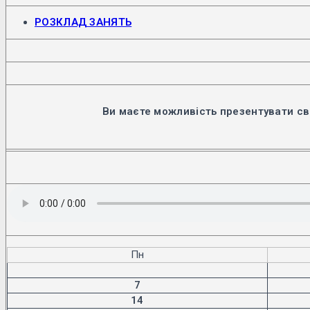
на
Відкриється
РОЗКЛАД ЗАНЯТЬ
підтримку
в
новій
ЗСУ
вкладці
Ви маєте можливість презентувати св
Пн
7
14