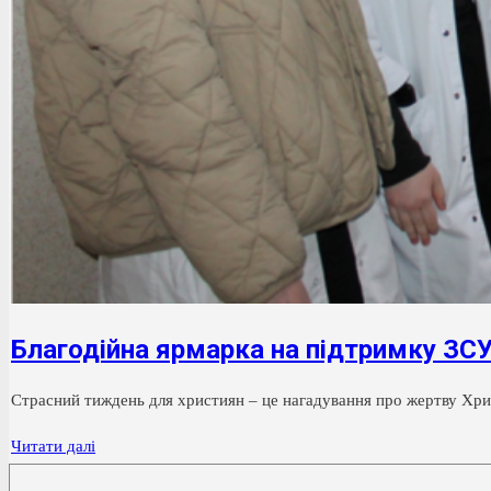
Благодійна ярмарка на підтримку ЗС
Страсний тиждень для християн – це нагадування про жертву Христ
Благодійна
Читати далі
ярмарка