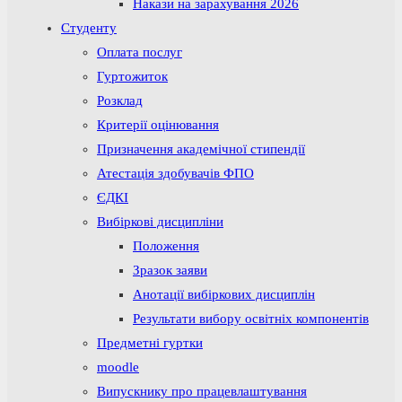
Накази на зарахування 2026
Студенту
Оплата послуг
Гуртожиток
Розклад
Критерії оцінювання
Призначення академічної стипендії
Атестація здобувачів ФПО
ЄДКІ
Вибіркові дисципліни
Положення
Зразок заяви
Анотації вибіркових дисциплін
Результати вибору освітніх компонентів
Предметні гуртки
moodle
Випускнику про працевлаштування