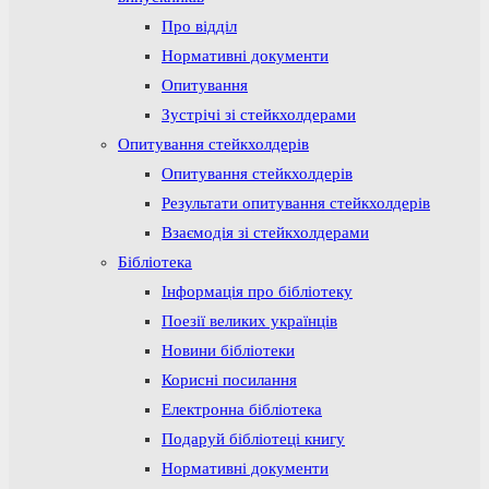
Про відділ
Нормативні документи
Опитування
Зустрічі зі стейкхолдерами
Опитування стейкхолдерів
Опитування стейкхолдерів
Результати опитування стейкхолдерів
Взаємодія зі стейкхолдерами
Бібліотека
Інформація про бібліотеку
Поезії великих українців
Новини бібліотеки
Корисні посилання
Електронна бібліотека
Подаруй бібліотеці книгу
Нормативні документи