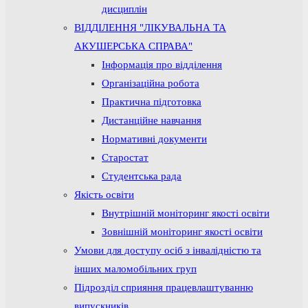
дисциплін
ВІДДІЛЕННЯ "ЛІКУВАЛЬНА ТА
АКУШЕРСЬКА СПРАВА"
Інформація про відділення
Організаційна робота
Практична підготовка
Дистанційне навчання
Нормативні документи
Старостат
Студентська рада
Якість освіти
Внутрішній моніторинг якості освіти
Зовнішній моніторинг якості освіти
Умови для доступу осіб з інвалідністю та
інших маломобільних груп
Підрозділ сприяння працевлаштуванню
випускників