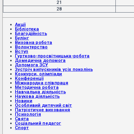
21
28
Акції
Бібліотека
Благодійність
Булінг
Виховна робота
Волонтерство
Вступ
Гуртково-просвітницька-робота
Домедична допомога
Допомога ЗСУ
Зустріч випускників усіх поколінь
Конкурси, олімпіади
Конференції
Міжнародна співпраця
Методична робота
Навчальна діяльність
Наукова діяльність
Новини
Особливий дитячий світ
Патріотичне виховання
Психологія
Свята
Соціальний педагог
Спорт