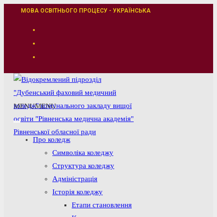
Перейти
МОВА ОСВІТНЬОГО ПРОЦЕСУ - УКРАЇНСЬКА
до
вмісту
MENU
MENU
Про коледж
Символіка коледжу
Структура коледжу
Адміністрація
Історія коледжу
Етапи становлення