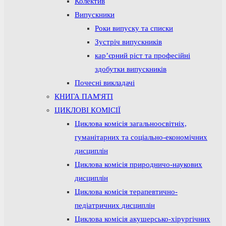
Колектив
Випускники
Роки випуску та списки
Зустріч випускників
кар’єрний ріст та професійні
здобутки випускників
Почесні викладачі
КНИГА ПАМ'ЯТІ
ЦИКЛОВІ КОМІСІЇ
Циклова комісія загальноосвітніх,
гуманітарних та соціально-економічних
дисциплін
Циклова комісія природничо-наукових
дисциплін
Циклова комісія терапевтично-
педіатричних дисциплін
Циклова комісія акушерсько-хірургічних