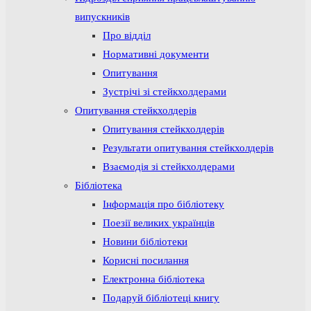
випускників
Про відділ
Нормативні документи
Опитування
Зустрічі зі стейкхолдерами
Опитування стейкхолдерів
Опитування стейкхолдерів
Результати опитування стейкхолдерів
Взаємодія зі стейкхолдерами
Бібліотека
Інформація про бібліотеку
Поезії великих українців
Новини бібліотеки
Корисні посилання
Електронна бібліотека
Подаруй бібліотеці книгу