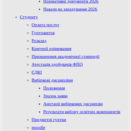
Нормативні документи 2026
Накази на зарахування 2026
Студенту
Оплата послуг
Гуртожиток
Розклад
Критерії оцінювання
Призначення академічної стипендії
Атестація здобувачів ФПО
ЄДКІ
Вибіркові дисципліни
Положення
Зразок заяви
Анотації вибіркових дисциплін
Результати вибору освітніх компонентів
Предметні гуртки
moodle