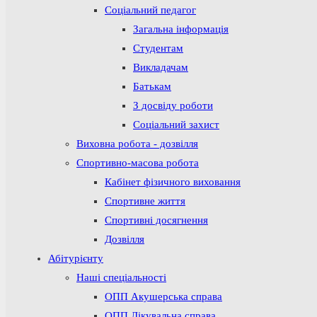
Соціальний педагог
Загальна інформація
Студентам
Викладачам
Батькам
З досвіду роботи
Соціальний захист
Виховна робота - дозвілля
Спортивно-масова робота
Кабінет фізичного виховання
Спортивне життя
Спортивні досягнення
Дозвілля
Абітурієнту
Наші спеціальності
ОПП Акушерська справа
ОПП Лікувальна справа