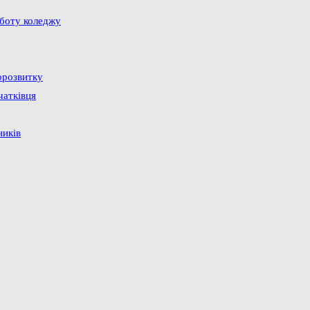
оботу коледжу
орозвитку
чатківця
ників