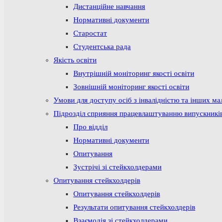
Дистанційне навчання
Нормативні документи
Старостат
Студентська рада
Якість освіти
Внутрішній моніторинг якості освіти
Зовнішній моніторинг якості освіти
Умови для доступу осіб з інвалідністю та інших м
Підрозділ сприяння працевлаштуванню випускникі
Про відділ
Нормативні документи
Опитування
Зустрічі зі стейкхолдерами
Опитування стейкхолдерів
Опитування стейкхолдерів
Результати опитування стейкхолдерів
Взаємодія зі стейкхолдерами