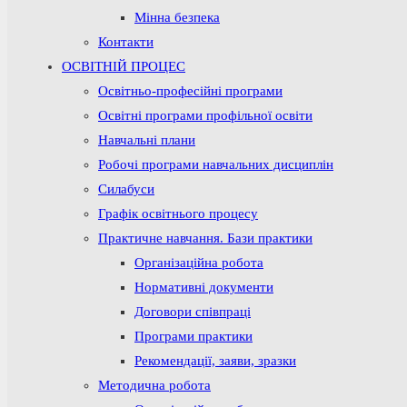
Мінна безпека
Контакти
ОСВІТНІЙ ПРОЦЕС
Освітньо-професійні програми
Освітні програми профільної освіти
Навчальні плани
Робочі програми навчальних дисциплін
Силабуси
Графік освітнього процесу
Практичне навчання. Бази практики
Організаційна робота
Нормативні документи
Договори співпраці
Програми практики
Рекомендації, заяви, зразки
Методична робота