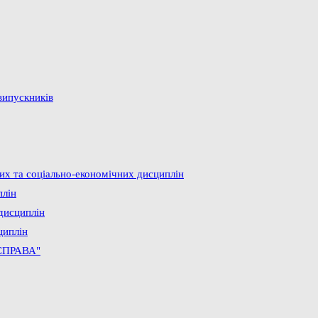
випускників
них та соціально-економічних дисциплін
плін
дисциплін
циплін
СПРАВА"