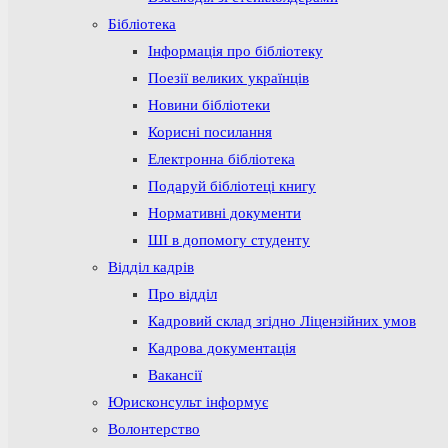
Бібліотека
Інформація про бібліотеку
Поезії великих українців
Новини бібліотеки
Корисні посилання
Електронна бібліотека
Подаруй бібліотеці книгу
Нормативні документи
ШІ в допомогу студенту
Відділ кадрів
Про відділ
Кадровий склад згідно Ліцензійних умов
Кадрова документація
Вакансії
Юрисконсульт інформує
Волонтерство