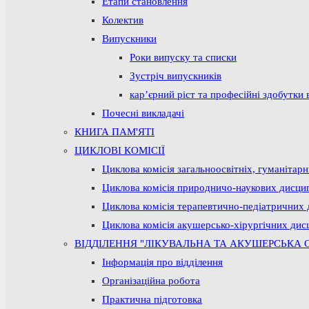
Етапи становлення
Колектив
Випускники
Роки випуску та списки
Зустріч випускників
кар’єрний ріст та професійні здобутки 
Почесні викладачі
КНИГА ПАМ'ЯТІ
ЦИКЛОВІ КОМІСІЇ
Циклова комісія загальноосвітніх, гуманітар
Циклова комісія природничо-наукових дисци
Циклова комісія терапевтично-педіатричних 
Циклова комісія акушерсько-хірургічних дис
ВІДДІЛЕННЯ "ЛІКУВАЛЬНА ТА АКУШЕРСЬКА 
Інформація про відділення
Організаційна робота
Практична підготовка