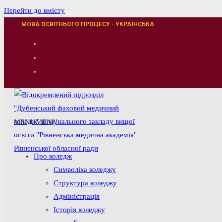
Перейти до вмісту
МОВА ОСВІТНЬОГО ПРОЦЕСУ - УКРАЇНСЬКА
MENU
MENU
Про коледж
Символіка коледжу
Структура коледжу
Адміністрація
Історія коледжу