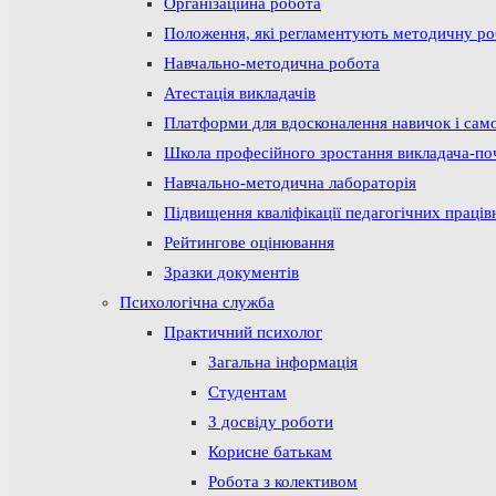
Організаційна робота
Положення, які регламентують методичну р
Навчально-методична робота
Атестація викладачів
Платформи для вдосконалення навичок і сам
Школа професійного зростання викладача-по
Навчально-методична лабораторія
Підвищення кваліфікації педагогічних праців
Рейтингове оцінювання
Зразки документів
Психологічна служба
Практичний психолог
Загальна інформація
Студентам
З досвіду роботи
Корисне батькам
Робота з колективом