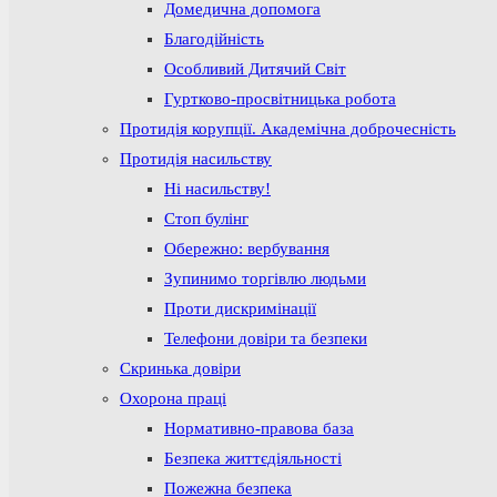
Домедична допомога
Благодійність
Особливий Дитячий Світ
Гуртково-просвітницька робота
Протидія корупції. Академічна доброчесність
Протидія насильству
Ні насильству!
Стоп булінг
Обережно: вербування
Зупинимо торгівлю людьми
Проти дискримінації
Телефони довіри та безпеки
Скринька довіри
Охорона праці
Нормативно-правова база
Безпека життєдіяльності
Пожежна безпека