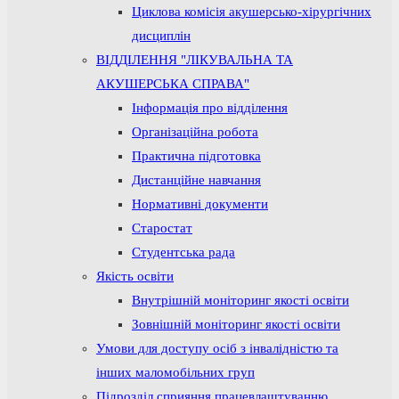
Циклова комісія акушерсько-хірургічних
дисциплін
ВІДДІЛЕННЯ "ЛІКУВАЛЬНА ТА
АКУШЕРСЬКА СПРАВА"
Інформація про відділення
Організаційна робота
Практична підготовка
Дистанційне навчання
Нормативні документи
Старостат
Студентська рада
Якість освіти
Внутрішній моніторинг якості освіти
Зовнішній моніторинг якості освіти
Умови для доступу осіб з інвалідністю та
інших маломобільних груп
Підрозділ сприяння працевлаштуванню