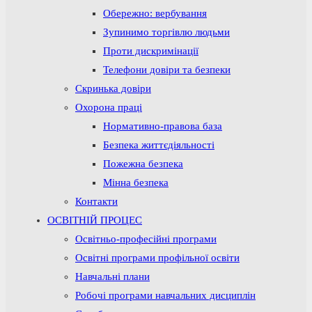
Обережно: вербування
Зупинимо торгівлю людьми
Проти дискримінації
Телефони довіри та безпеки
Скринька довіри
Охорона праці
Нормативно-правова база
Безпека життєдіяльності
Пожежна безпека
Мінна безпека
Контакти
ОСВІТНІЙ ПРОЦЕС
Освітньо-професійні програми
Освітні програми профільної освіти
Навчальні плани
Робочі програми навчальних дисциплін