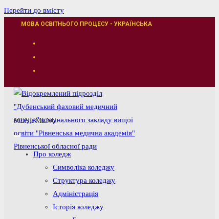
Перейти до вмісту
МОВА ОСВІТНЬОГО ПРОЦЕСУ - УКРАЇНСЬКА
MENU
MENU
Про коледж
Символіка коледжу
Структура коледжу
Адміністрація
Історія коледжу