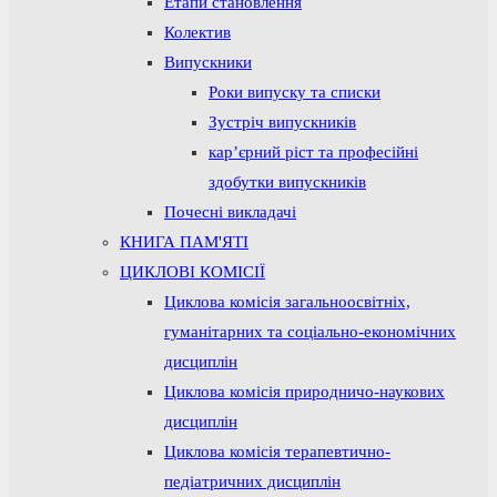
Етапи становлення
Колектив
Випускники
Роки випуску та списки
Зустріч випускників
кар’єрний ріст та професійні
здобутки випускників
Почесні викладачі
КНИГА ПАМ'ЯТІ
ЦИКЛОВІ КОМІСІЇ
Циклова комісія загальноосвітніх,
гуманітарних та соціально-економічних
дисциплін
Циклова комісія природничо-наукових
дисциплін
Циклова комісія терапевтично-
педіатричних дисциплін