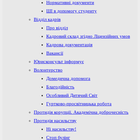
Нормативні документи
ШІ в допомогу студенту
Відділ кадрів
Про відділ
Кадровий склад згідно Ліцензійних умов
Кадрова документація
Вакансії
Юрисконсульт інформує
Волонтерство
Домедична допомога
Благодійність
Особливий Дитячий Світ
Гуртково-просвітницька робота
Протидія корупції. Академічна доброчесність
Протидія насильству
Ні насильству!
Стоп булінг