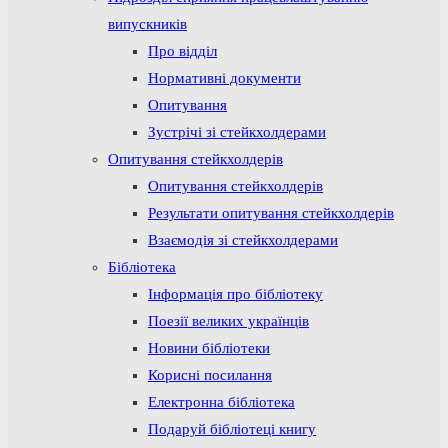
випускників
Про відділ
Нормативні документи
Опитування
Зустрічі зі стейкхолдерами
Опитування стейкхолдерів
Опитування стейкхолдерів
Результати опитування стейкхолдерів
Взаємодія зі стейкхолдерами
Бібліотека
Інформація про бібліотеку
Поезії великих українців
Новини бібліотеки
Корисні посилання
Електронна бібліотека
Подаруй бібліотеці книгу