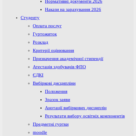
Нормативні документи 2026
Накази на зарахування 2026
Студенту
Оплата послуг
Гуртожиток
Розклад
Критерії оцінювання
Призначення академічної стипендії
Атестація здобувачів ФПО
ЄДКІ
Вибіркові дисципліни
Положення
Зразок заяви
Анотації вибіркових дисциплін
Результати вибору освітніх компонентів
Предметні гуртки
moodle