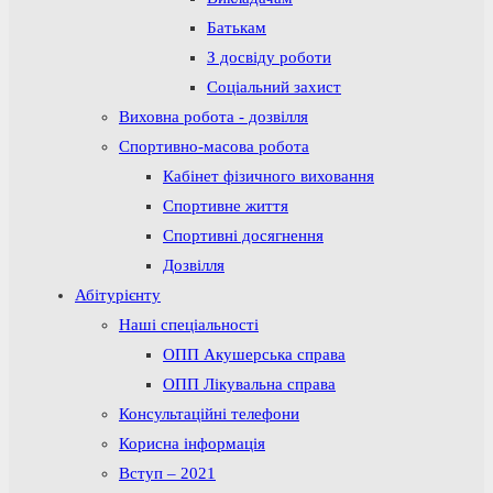
Батькам
З досвіду роботи
Соціальний захист
Виховна робота - дозвілля
Спортивно-масова робота
Кабінет фізичного виховання
Спортивне життя
Спортивні досягнення
Дозвілля
Абітурієнту
Наші спеціальності
ОПП Акушерська справа
ОПП Лікувальна справа
Консультаційні телефони
Корисна інформація
Вступ – 2021