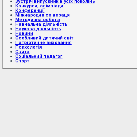
Зустріч випускників усіх поколінь
Конкурси, олімпіади
Конференції
Міжнародна співпраця
Методична робота
Навчальна діяльність
Наукова діяльність
Новини
Особливий дитячий світ
Патріотичне виховання
Психологія
Свята
Соціальний педагог
Спорт