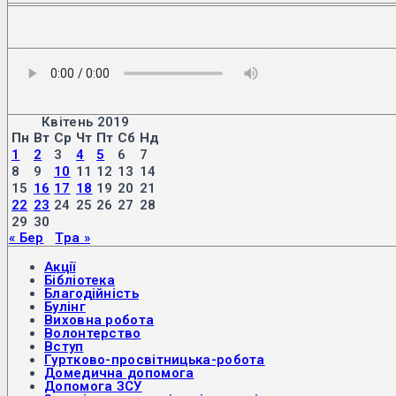
Квітень 2019
Пн
Вт
Ср
Чт
Пт
Сб
Нд
1
2
3
4
5
6
7
8
9
10
11
12
13
14
15
16
17
18
19
20
21
22
23
24
25
26
27
28
29
30
« Бер
Тра »
Акції
Бібліотека
Благодійність
Булінг
Виховна робота
Волонтерство
Вступ
Гуртково-просвітницька-робота
Домедична допомога
Допомога ЗСУ