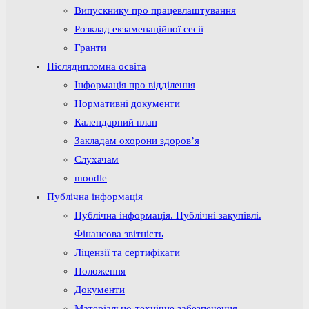
Випускнику про працевлаштування
Розклад екзаменаційної сесії
Гранти
Післядипломна освіта
Інформація про відділення
Нормативні документи
Календарний план
Закладам охорони здоров’я
Слухачам
moodle
Публічна інформація
Публічна інформація. Публічні закупівлі.
Фінансова звітність
Ліцензії та сертифікати
Положення
Документи
Матеріально-технічне забезпечення