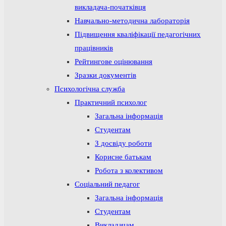
викладача-початківця
Навчально-методична лабораторія
Підвищення кваліфікації педагогічних
працівників
Рейтингове оцінювання
Зразки документів
Психологічна служба
Практичний психолог
Загальна інформація
Студентам
З досвіду роботи
Корисне батькам
Робота з колективом
Соціальний педагог
Загальна інформація
Студентам
Викладачам