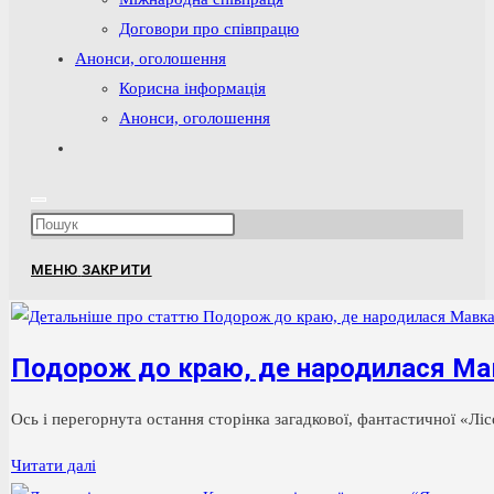
Договори про співпрацю
Анонси, оголошення
Корисна інформація
Анонси, оголошення
Перемкнути
пошук
на
Press
веб-
Escape
сайті
МЕНЮ
ЗАКРИТИ
to
close
the
Подорож до краю, де народилася Ма
search
panel.
Ось і перегорнута остання сторінка загадкової, фантастичної «Л
Подорож
Читати далі