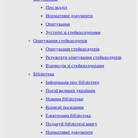
Про відділ
Нормативні документи
Опитування
Зустрічі зі стейкхолдерами
Опитування стейкхолдерів
Опитування стейкхолдерів
Результати опитування стейкхолдерів
Взаємодія зі стейкхолдерами
Бібліотека
Інформація про бібліотеку
Поезії великих українців
Новини бібліотеки
Корисні посилання
Електронна бібліотека
Подаруй бібліотеці книгу
Нормативні документи