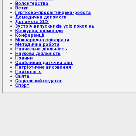
Волонтерство
Вступ
Гуртково-просвітницька-робота
Домедична допомога
Допомога ЗСУ
Зустріч випускників усіх поколінь
Конкурси, олімпіади
Конференції
Міжнародна співпраця
Методична робота
Навчальна діяльність
Наукова діяльність
Новини
Особливий дитячий світ
Патріотичне виховання
Психологія
Свята
Соціальний педагог
Спорт