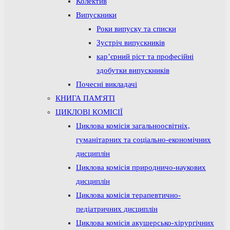
Колектив
Випускники
Роки випуску та списки
Зустріч випускників
кар’єрний ріст та професійні
здобутки випускників
Почесні викладачі
КНИГА ПАМ'ЯТІ
ЦИКЛОВІ КОМІСІЇ
Циклова комісія загальноосвітніх,
гуманітарних та соціально-економічних
дисциплін
Циклова комісія природничо-наукових
дисциплін
Циклова комісія терапевтично-
педіатричних дисциплін
Циклова комісія акушерсько-хірургічних