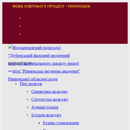
Перейти
МОВА ОСВІТНЬОГО ПРОЦЕСУ - УКРАЇНСЬКА
до
вмісту
MENU
MENU
Про коледж
Символіка коледжу
Структура коледжу
Адміністрація
Історія коледжу
Етапи становлення