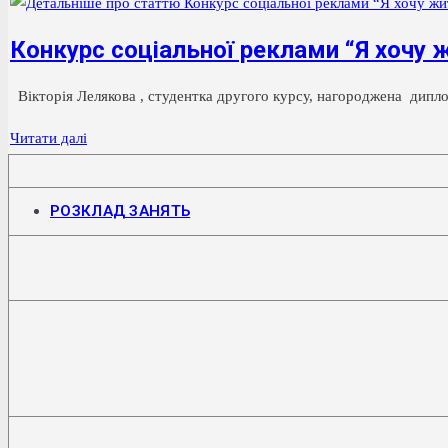
до
краю,
Конкурс соціальної реклами “Я хочу ж
де
народилася
Вікторія Лелякова , студентка другого курсу, нагороджена дипло
Мавка
Конкурс
Читати далі
соціальної
реклами
Відкриється
РОЗКЛАД ЗАНЯТЬ
“Я
в
новій
хочу
вкладці
жити
саме
так!”