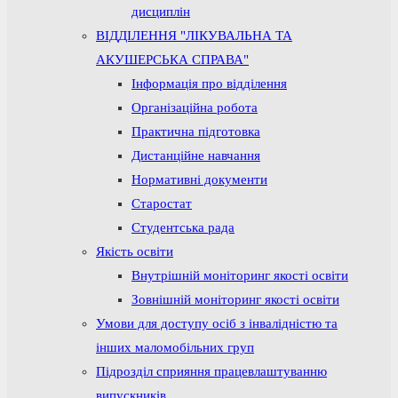
дисциплін
ВІДДІЛЕННЯ "ЛІКУВАЛЬНА ТА
АКУШЕРСЬКА СПРАВА"
Інформація про відділення
Організаційна робота
Практична підготовка
Дистанційне навчання
Нормативні документи
Старостат
Студентська рада
Якість освіти
Внутрішній моніторинг якості освіти
Зовнішній моніторинг якості освіти
Умови для доступу осіб з інвалідністю та
інших маломобільних груп
Підрозділ сприяння працевлаштуванню
випускників