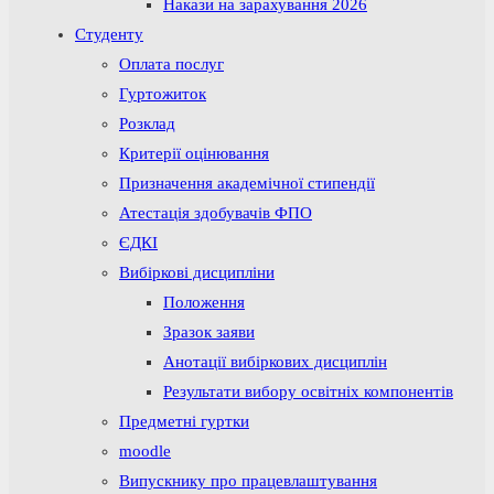
Накази на зарахування 2026
Студенту
Оплата послуг
Гуртожиток
Розклад
Критерії оцінювання
Призначення академічної стипендії
Атестація здобувачів ФПО
ЄДКІ
Вибіркові дисципліни
Положення
Зразок заяви
Анотації вибіркових дисциплін
Результати вибору освітніх компонентів
Предметні гуртки
moodle
Випускнику про працевлаштування