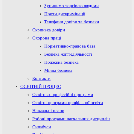
Зупинимо торгівлю людьми
Проти дискримінації
Телефони довіри та безпеки
Скринька довіри
Охорона праці
Нормативно-правова база
Безпека життєдіяльності
Пожежна безпека
Мінна безпека
Контакти
ОСВІТНІЙ ПРОЦЕС
Освітньо-професійні програми
Освітні програми профільної освіти
Навчальні плани
Робочі програми навчальних дисциплін
Силабуси