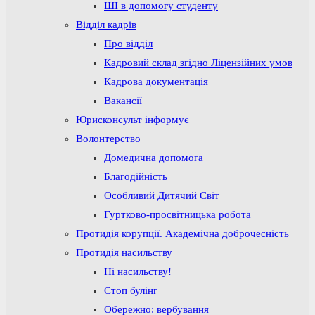
ШІ в допомогу студенту
Відділ кадрів
Про відділ
Кадровий склад згідно Ліцензійних умов
Кадрова документація
Вакансії
Юрисконсульт інформує
Волонтерство
Домедична допомога
Благодійність
Особливий Дитячий Світ
Гуртково-просвітницька робота
Протидія корупції. Академічна доброчесність
Протидія насильству
Ні насильству!
Стоп булінг
Обережно: вербування