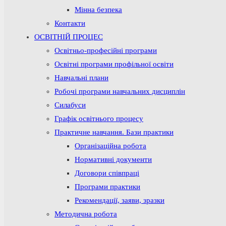
Мінна безпека
Контакти
ОСВІТНІЙ ПРОЦЕС
Освітньо-професійні програми
Освітні програми профільної освіти
Навчальні плани
Робочі програми навчальних дисциплін
Силабуси
Графік освітнього процесу
Практичне навчання. Бази практики
Організаційна робота
Нормативні документи
Договори співпраці
Програми практики
Рекомендації, заяви, зразки
Методична робота