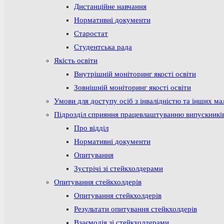
Дистанційне навчання
Нормативні документи
Старостат
Студентська рада
Якість освіти
Внутрішній моніторинг якості освіти
Зовнішній моніторинг якості освіти
Умови для доступу осіб з інвалідністю та інших м
Підрозділ сприяння працевлаштуванню випускникі
Про відділ
Нормативні документи
Опитування
Зустрічі зі стейкхолдерами
Опитування стейкхолдерів
Опитування стейкхолдерів
Результати опитування стейкхолдерів
Взаємодія зі стейкхолдерами