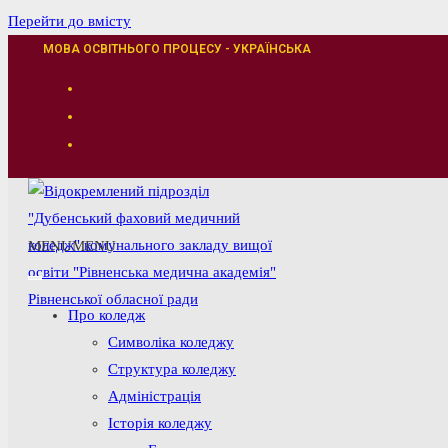
Перейти до вмісту
МОВА ОСВІТНЬОГО ПРОЦЕСУ - УКРАЇНСЬКА
MENU
MENU
Про коледж
Символіка коледжу
Структура коледжу
Адміністрація
Історія коледжу