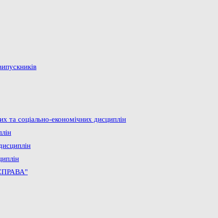
випускників
них та соціально-економічних дисциплін
плін
дисциплін
циплін
СПРАВА"