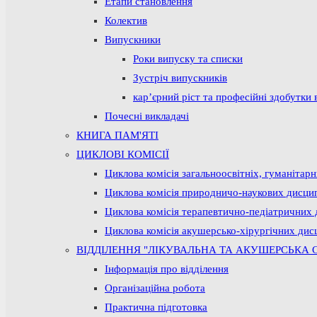
Етапи становлення
Колектив
Випускники
Роки випуску та списки
Зустріч випускників
кар’єрний ріст та професійні здобутки 
Почесні викладачі
КНИГА ПАМ'ЯТІ
ЦИКЛОВІ КОМІСІЇ
Циклова комісія загальноосвітніх, гуманітар
Циклова комісія природничо-наукових дисци
Циклова комісія терапевтично-педіатричних 
Циклова комісія акушерсько-хірургічних дис
ВІДДІЛЕННЯ "ЛІКУВАЛЬНА ТА АКУШЕРСЬКА 
Інформація про відділення
Організаційна робота
Практична підготовка