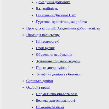
Домедична допомога
Благодійність
Особливий Дитячий Світ
Гуртково-просвітницька робота
Протидія корупції. Академічна доброчесність
Протидія насильству
Ні насильству!
Стоп булінг
Обережно: вербування
Зупинимо торгівлю людьми
Проти дискримінації
Телефони довіри та безпеки
Скринька довіри
Охорона праці
Нормативно-правова база
Безпека життєдіяльності
Пожежна безпека