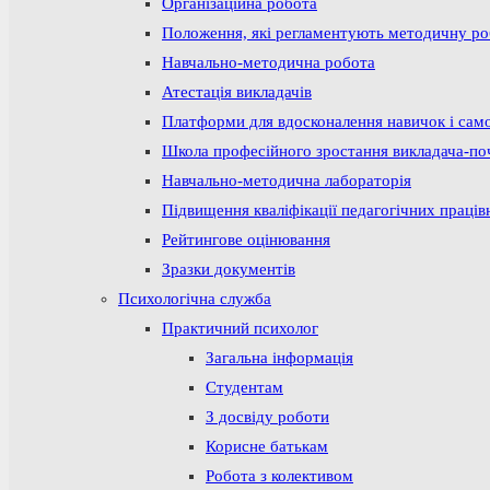
Організаційна робота
Положення, які регламентують методичну р
Навчально-методична робота
Атестація викладачів
Платформи для вдосконалення навичок і сам
Школа професійного зростання викладача-по
Навчально-методична лабораторія
Підвищення кваліфікації педагогічних праців
Рейтингове оцінювання
Зразки документів
Психологічна служба
Практичний психолог
Загальна інформація
Студентам
З досвіду роботи
Корисне батькам
Робота з колективом