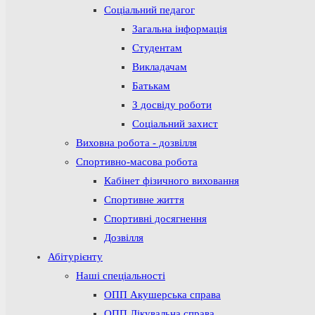
Соціальний педагог
Загальна інформація
Студентам
Викладачам
Батькам
З досвіду роботи
Соціальний захист
Виховна робота - дозвілля
Спортивно-масова робота
Кабінет фізичного виховання
Спортивне життя
Спортивні досягнення
Дозвілля
Абітурієнту
Наші спеціальності
ОПП Акушерська справа
ОПП Лікувальна справа