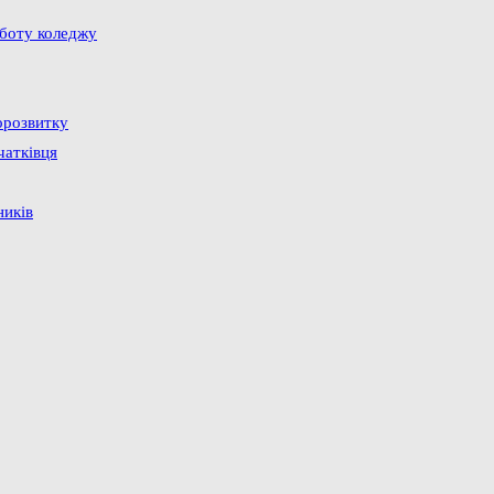
оботу коледжу
орозвитку
чатківця
ників