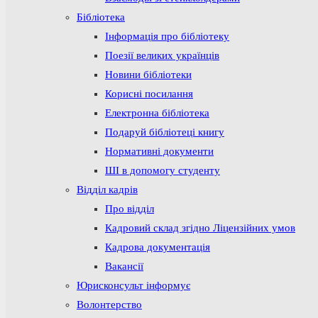
Бібліотека
Інформація про бібліотеку
Поезії великих українців
Новини бібліотеки
Корисні посилання
Електронна бібліотека
Подаруй бібліотеці книгу
Нормативні документи
ШІ в допомогу студенту
Відділ кадрів
Про відділ
Кадровий склад згідно Ліцензійних умов
Кадрова документація
Вакансії
Юрисконсульт інформує
Волонтерство