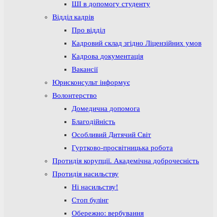
ШІ в допомогу студенту
Відділ кадрів
Про відділ
Кадровий склад згідно Ліцензійних умов
Кадрова документація
Вакансії
Юрисконсульт інформує
Волонтерство
Домедична допомога
Благодійність
Особливий Дитячий Світ
Гуртково-просвітницька робота
Протидія корупції. Академічна доброчесність
Протидія насильству
Ні насильству!
Стоп булінг
Обережно: вербування