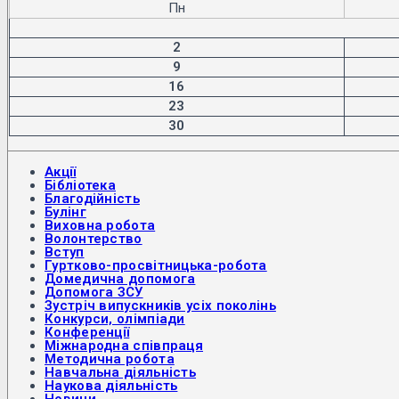
Пн
2
9
16
23
30
Акції
Бібліотека
Благодійність
Булінг
Виховна робота
Волонтерство
Вступ
Гуртково-просвітницька-робота
Домедична допомога
Допомога ЗСУ
Зустріч випускників усіх поколінь
Конкурси, олімпіади
Конференції
Міжнародна співпраця
Методична робота
Навчальна діяльність
Наукова діяльність