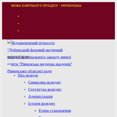
Перейти
МОВА ОСВІТНЬОГО ПРОЦЕСУ - УКРАЇНСЬКА
до
вмісту
MENU
MENU
Про коледж
Символіка коледжу
Структура коледжу
Адміністрація
Історія коледжу
Етапи становлення