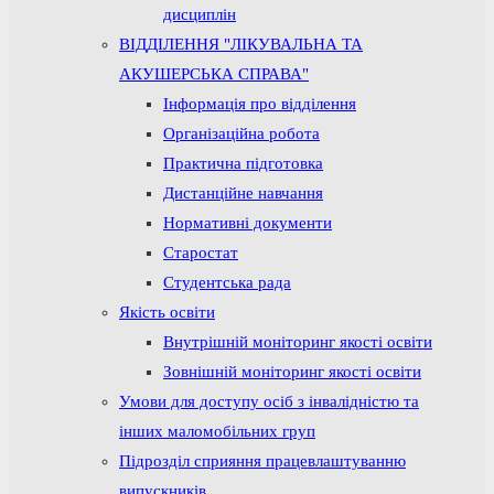
дисциплін
ВІДДІЛЕННЯ "ЛІКУВАЛЬНА ТА
АКУШЕРСЬКА СПРАВА"
Інформація про відділення
Організаційна робота
Практична підготовка
Дистанційне навчання
Нормативні документи
Старостат
Студентська рада
Якість освіти
Внутрішній моніторинг якості освіти
Зовнішній моніторинг якості освіти
Умови для доступу осіб з інвалідністю та
інших маломобільних груп
Підрозділ сприяння працевлаштуванню
випускників