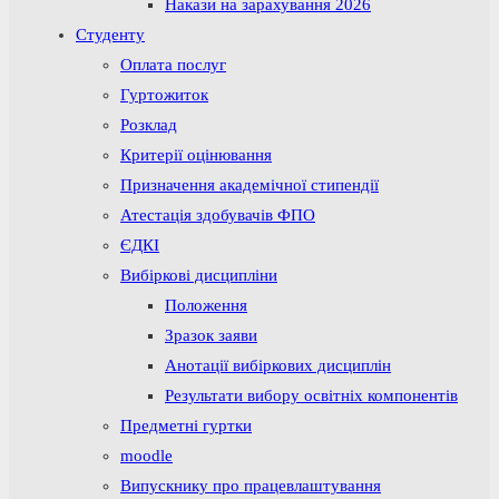
Накази на зарахування 2026
Студенту
Оплата послуг
Гуртожиток
Розклад
Критерії оцінювання
Призначення академічної стипендії
Атестація здобувачів ФПО
ЄДКІ
Вибіркові дисципліни
Положення
Зразок заяви
Анотації вибіркових дисциплін
Результати вибору освітніх компонентів
Предметні гуртки
moodle
Випускнику про працевлаштування