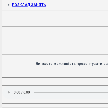
на
Відкриється
РОЗКЛАД ЗАНЯТЬ
циклі
в
новій
сімейна
вкладці
медицина
Ви маєте можливість презентувати св