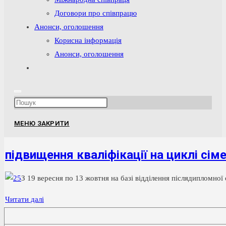
Договори про співпрацю
Анонси, оголошення
Корисна інформація
Анонси, оголошення
Перемкнути
пошук
на
Press
веб-
Escape
сайті
МЕНЮ
ЗАКРИТИ
to
close
підвищення кваліфікації на циклі сі
the
search
З 19 ве
ресня по 13 жов
тня на ба
зі від
ді
лення піс
ля
дип
лом
ної 
panel.
підвищення
Читати далі
кваліфікації