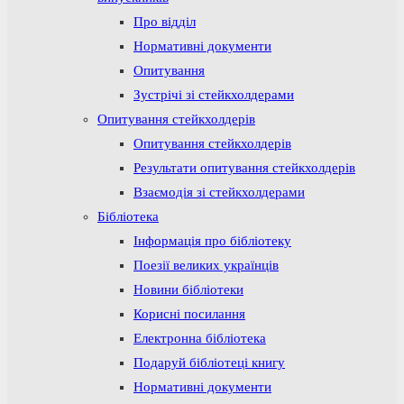
Про відділ
Нормативні документи
Опитування
Зустрічі зі стейкхолдерами
Опитування стейкхолдерів
Опитування стейкхолдерів
Результати опитування стейкхолдерів
Взаємодія зі стейкхолдерами
Бібліотека
Інформація про бібліотеку
Поезії великих українців
Новини бібліотеки
Корисні посилання
Електронна бібліотека
Подаруй бібліотеці книгу
Нормативні документи