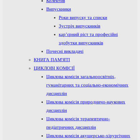
Колектив
Випускники
Роки випуску та списки
Зустріч випускників
кар’єрний ріст та професійні
здобутки випускників
Почесні викладачі
КНИГА ПАМ'ЯТІ
ЦИКЛОВІ КОМІСІЇ
Циклова комісія загальноосвітніх,
гуманітарних та соціально-економічних
дисциплін
Циклова комісія природничо-наукових
дисциплін
Циклова комісія терапевтично-
педіатричних дисциплін
Циклова комісія акушерсько-хірургічних