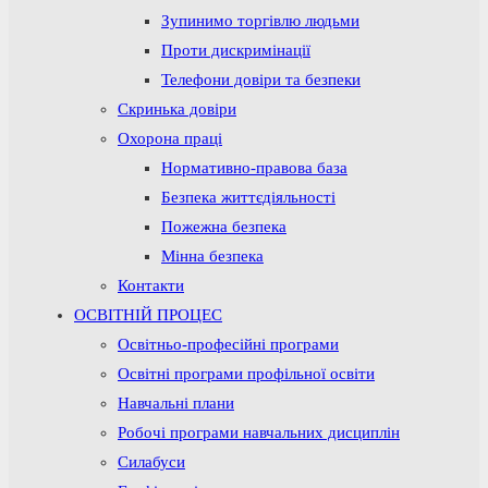
Зупинимо торгівлю людьми
Проти дискримінації
Телефони довіри та безпеки
Скринька довіри
Охорона праці
Нормативно-правова база
Безпека життєдіяльності
Пожежна безпека
Мінна безпека
Контакти
ОСВІТНІЙ ПРОЦЕС
Освітньо-професійні програми
Освітні програми профільної освіти
Навчальні плани
Робочі програми навчальних дисциплін
Силабуси