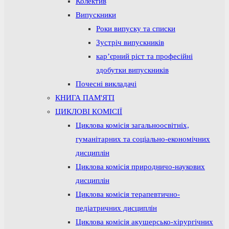
Колектив
Випускники
Роки випуску та списки
Зустріч випускників
кар’єрний ріст та професійні
здобутки випускників
Почесні викладачі
КНИГА ПАМ'ЯТІ
ЦИКЛОВІ КОМІСІЇ
Циклова комісія загальноосвітніх,
гуманітарних та соціально-економічних
дисциплін
Циклова комісія природничо-наукових
дисциплін
Циклова комісія терапевтично-
педіатричних дисциплін
Циклова комісія акушерсько-хірургічних