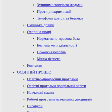
Зупинимо торгівлю людьми
Проти дискримінації
Телефони довіри та безпеки
Скринька довіри
Охорона праці
Нормативно-правова база
Безпека життєдіяльності
Пожежна безпека
Мінна безпека
Контакти
ОСВІТНІЙ ПРОЦЕС
Освітньо-професійні програми
Освітні програми профільної освіти
Навчальні плани
Робочі програми навчальних дисциплін
Силабуси