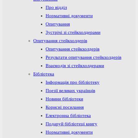
Про відділ
Нормативні документи
Опитування
Зустрічі зі стейкхолдерами
Опитування стейкхолдерів
Опитування стейкхолдерів
Результати опитування стейкхолдерів
Взаємодія зі стейкхолдерами
Бібліотека
Інформація про бібліотеку
Поезії великих українців
Новини бібліотеки
Корисні посилання
Електронна бібліотека
Подаруй бібліотеці книгу
Нормативні документи