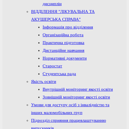
дисциплін
ВІДДІЛЕННЯ "ЛІКУВАЛЬНА ТА
АКУШЕРСЬКА СПРАВА"
Інформація про відділення
Організаційна робота
Практична підготовка
Дистанційне навчання
Нормативні документи
Старостат
Студентська рада
Якість освіти
Внутрішній моніторинг якості освіти
Зовнішній моніторинг якості освіти
Умови для доступу осіб з інвалідністю та
інших маломобільних груп
Підрозділ сприяння працевлаштуванню
випускників