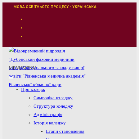
Перейти
МОВА ОСВІТНЬОГО ПРОЦЕСУ - УКРАЇНСЬКА
до
вмісту
MENU
MENU
Про коледж
Символіка коледжу
Структура коледжу
Адміністрація
Історія коледжу
Етапи становлення