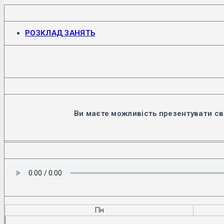
Відкриється
РОЗКЛАД ЗАНЯТЬ
в
новій
вкладці
Ви маєте можливість презентувати св
Пн