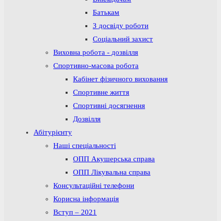
Батькам
З досвіду роботи
Соціальний захист
Виховна робота - дозвілля
Спортивно-масова робота
Кабінет фізичного виховання
Спортивне життя
Спортивні досягнення
Дозвілля
Абітурієнту
Наші спеціальності
ОПП Акушерська справа
ОПП Лікувальна справа
Консультаційні телефони
Корисна інформація
Вступ – 2021