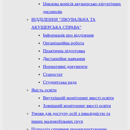
Циклова комісія акушерсько-хірургічних
дисциплін
ВІДДІЛЕННЯ "ЛІКУВАЛЬНА ТА
АКУШЕРСЬКА СПРАВА"
Інформація про відділення
Організаційна робота
Практична підготовка
Дистанційне навчання
Нормативні документи
Старостат
Студентська рада
Якість освіти
Внутрішній моніторинг якості освіти
Зовнішній моніторинг якості освіти
Умови для доступу осіб з інвалідністю та
інших маломобільних груп
Підрозділ сприяння працевлаштуванню