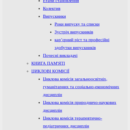
Етапи становлення
Колектив
Випускники
Роки випуску та списки
Зустріч випускників
кар’єрний ріст та професійні
здобутки випускників
Почесні викладачі
КНИГА ПАМ'ЯТІ
ЦИКЛОВІ КОМІСІЇ
Циклова комісія загальноосвітніх,
гуманітарних та соціально-економічних
дисциплін
Циклова комісія природничо-наукових
дисциплін
Циклова комісія терапевтично-
педіатричних дисциплін