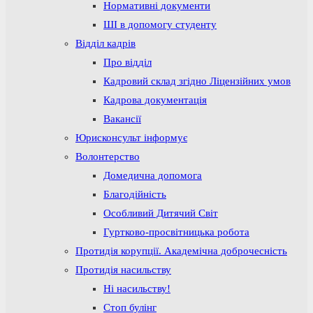
Нормативні документи
ШІ в допомогу студенту
Відділ кадрів
Про відділ
Кадровий склад згідно Ліцензійних умов
Кадрова документація
Вакансії
Юрисконсульт інформує
Волонтерство
Домедична допомога
Благодійність
Особливий Дитячий Світ
Гуртково-просвітницька робота
Протидія корупції. Академічна доброчесність
Протидія насильству
Ні насильству!
Стоп булінг