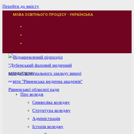
Перейти до вмісту
МОВА ОСВІТНЬОГО ПРОЦЕСУ - УКРАЇНСЬКА
MENU
MENU
Про коледж
Символіка коледжу
Структура коледжу
Адміністрація
Історія коледжу