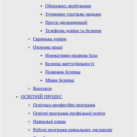
Обережно: вербування
Зупинимо торгівлю людьми
Проти дискримінації
Телефони довіри та безпеки
Скринька довіри
Охорона праці
Нормативно-правова база
Безпека життєдіяльності
Пожежна безпека
Мінна безпека
Контакти
ОСВІТНІЙ ПРОЦЕС
Освітньо-професійні програми
Освітні програми профільної освіти
Навчальні плани
Робочі програми навчальних дисциплін