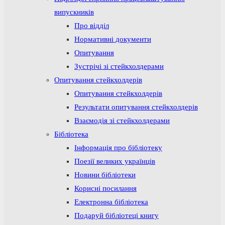
випускників
Про відділ
Нормативні документи
Опитування
Зустрічі зі стейкхолдерами
Опитування стейкхолдерів
Опитування стейкхолдерів
Результати опитування стейкхолдерів
Взаємодія зі стейкхолдерами
Бібліотека
Інформація про бібліотеку
Поезії великих українців
Новини бібліотеки
Корисні посилання
Електронна бібліотека
Подаруй бібліотеці книгу