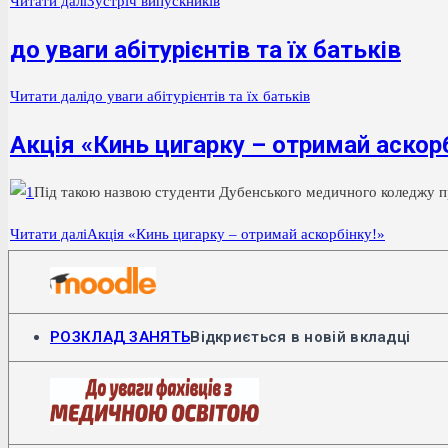
Читати далі
Зустріч випускників
до уваги абітурієнтів та їх батьків
Читати далі
до уваги абітурієнтів та їх батьків
Акція «Кинь цигарку – отримай аскорб
Під та
кою наз
вою сту
ден
ти Ду
бенсь
ко
го ме
дич
но
го ко
лед
жу п
Читати далі
Акція «Кинь цигарку – отримай аскорбінку!»
РОЗКЛАД ЗАНЯТЬ
Відкриється в новій вкладці