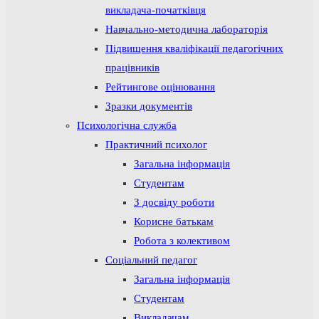
викладача-початківця
Навчально-методична лабораторія
Підвищення кваліфікації педагогічних
працівників
Рейтингове оцінювання
Зразки документів
Психологічна служба
Практичний психолог
Загальна інформація
Студентам
З досвіду роботи
Корисне батькам
Робота з колективом
Соціальний педагог
Загальна інформація
Студентам
Викладачам