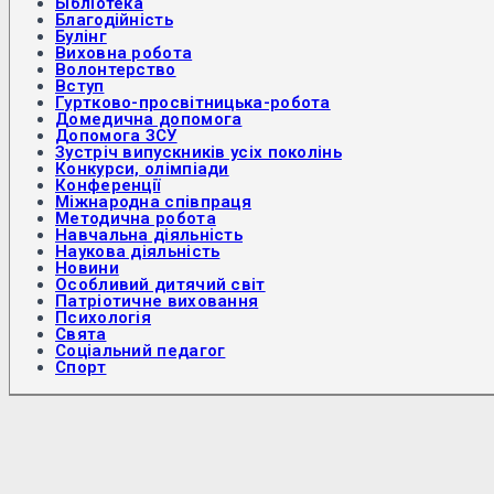
Бібліотека
Благодійність
Булінг
Виховна робота
Волонтерство
Вступ
Гуртково-просвітницька-робота
Домедична допомога
Допомога ЗСУ
Зустріч випускників усіх поколінь
Конкурси, олімпіади
Конференції
Міжнародна співпраця
Методична робота
Навчальна діяльність
Наукова діяльність
Новини
Особливий дитячий світ
Патріотичне виховання
Психологія
Свята
Соціальний педагог
Спорт