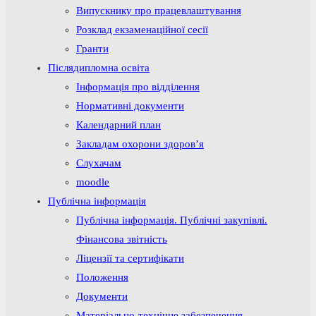
Випускнику про працевлаштування
Розклад екзаменаційної сесії
Гранти
Післядипломна освіта
Інформація про відділення
Нормативні документи
Календарний план
Закладам охорони здоров’я
Слухачам
moodle
Публічна інформація
Публічна інформація. Публічні закупівлі.
Фінансова звітність
Ліцензії та сертифікати
Положення
Документи
Матеріально-технічне забезпечення