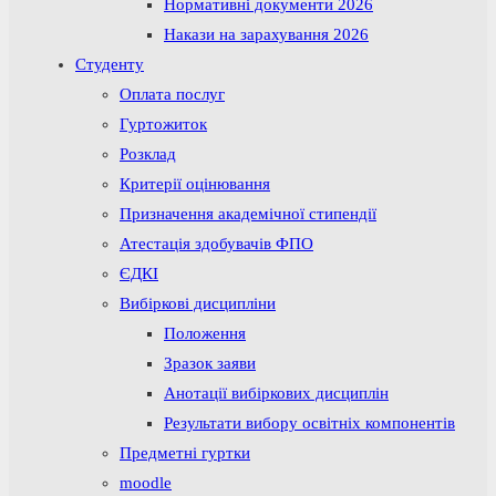
Нормативні документи 2026
Накази на зарахування 2026
Студенту
Оплата послуг
Гуртожиток
Розклад
Критерії оцінювання
Призначення академічної стипендії
Атестація здобувачів ФПО
ЄДКІ
Вибіркові дисципліни
Положення
Зразок заяви
Анотації вибіркових дисциплін
Результати вибору освітніх компонентів
Предметні гуртки
moodle