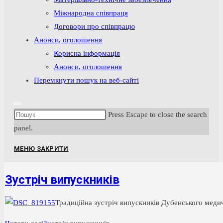
Міжнародна співпраця
Договори про співпрацю
Анонси, оголошення
Корисна інформація
Анонси, оголошення
Перемкнути пошук на веб-сайті
Press Escape to close the search
panel.
МЕНЮ
ЗАКРИТИ
Зустріч випускників
Тра
ди
цій
на зус
тріч ви
пус
кни
ків Ду
бенсь
ко
го ме
ди