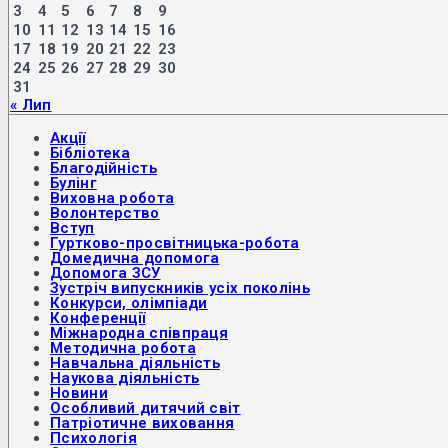
3
4
5
6
7
8
9
10
11
12
13
14
15
16
17
18
19
20
21
22
23
24
25
26
27
28
29
30
31
« Лип
Акції
Бібліотека
Благодійність
Булінг
Виховна робота
Волонтерство
Вступ
Гуртково-просвітницька-робота
Домедична допомога
Допомога ЗСУ
Зустріч випускників усіх поколінь
Конкурси, олімпіади
Конференції
Міжнародна співпраця
Методична робота
Навчальна діяльність
Наукова діяльність
Новини
Особливий дитячий світ
Патріотичне виховання
Психологія