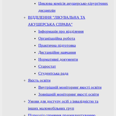
Циклова комісія акушерсько-хірургічних
дисциплін
ВІДДІЛЕННЯ "ЛІКУВАЛЬНА ТА
АКУШЕРСЬКА СПРАВА"
Інформація про відділення
Організаційна робота
Практична підготовка
Дистанційне навчання
Нормативні документи
Старостат
Студентська рада
Якість освіти
Внутрішній моніторинг якості освіти
Зовнішній моніторинг якості освіти
Умови для доступу осіб з інвалідністю та
інших маломобільних груп
Підрозділ сприяння працевлаштуванню