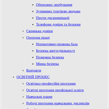
Обережно: вербування
Зупинимо торгівлю людьми
Проти дискримінації
Телефони довіри та безпеки
Скринька довіри
Охорона праці
Нормативно-правова база
Безпека життєдіяльності
Пожежна безпека
Мінна безпека
Контакти
ОСВІТНІЙ ПРОЦЕС
Освітньо-професійні програми
Освітні програми профільної освіти
Навчальні плани
Робочі програми навчальних дисциплін