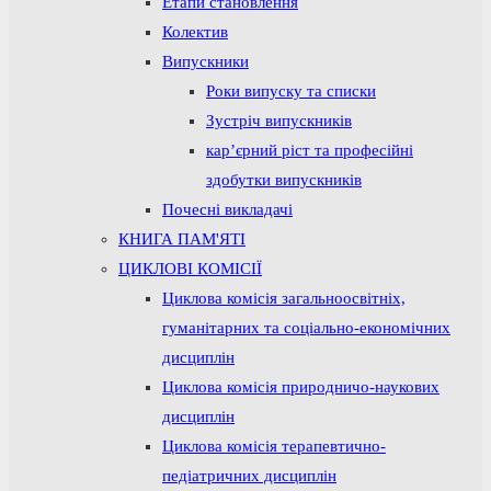
Етапи становлення
Колектив
Випускники
Роки випуску та списки
Зустріч випускників
кар’єрний ріст та професійні
здобутки випускників
Почесні викладачі
КНИГА ПАМ'ЯТІ
ЦИКЛОВІ КОМІСІЇ
Циклова комісія загальноосвітніх,
гуманітарних та соціально-економічних
дисциплін
Циклова комісія природничо-наукових
дисциплін
Циклова комісія терапевтично-
педіатричних дисциплін