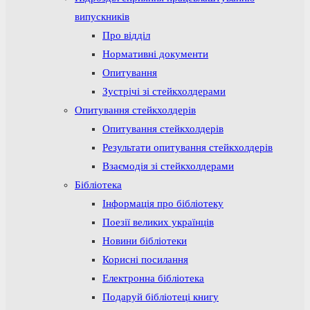
випускників
Про відділ
Нормативні документи
Опитування
Зустрічі зі стейкхолдерами
Опитування стейкхолдерів
Опитування стейкхолдерів
Результати опитування стейкхолдерів
Взаємодія зі стейкхолдерами
Бібліотека
Інформація про бібліотеку
Поезії великих українців
Новини бібліотеки
Корисні посилання
Електронна бібліотека
Подаруй бібліотеці книгу