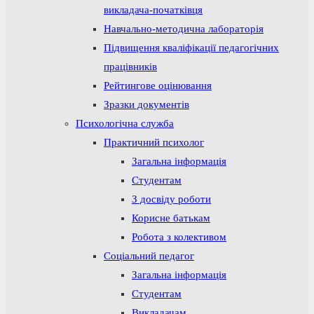
викладача-початківця
Навчально-методична лабораторія
Підвищення кваліфікації педагогічних
працівників
Рейтингове оцінювання
Зразки документів
Психологічна служба
Практичний психолог
Загальна інформація
Студентам
З досвіду роботи
Корисне батькам
Робота з колективом
Соціальний педагог
Загальна інформація
Студентам
Викладачам