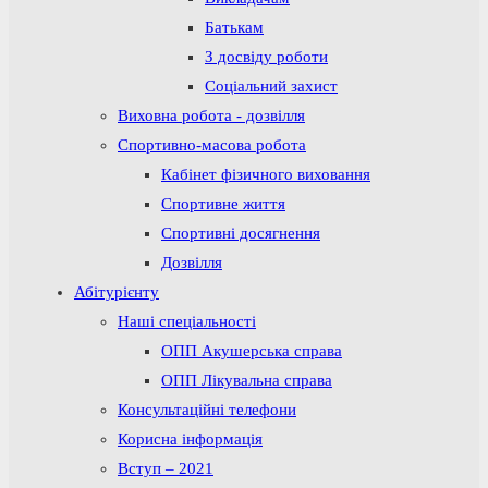
Батькам
З досвіду роботи
Соціальний захист
Виховна робота - дозвілля
Спортивно-масова робота
Кабінет фізичного виховання
Спортивне життя
Спортивні досягнення
Дозвілля
Абітурієнту
Наші спеціальності
ОПП Акушерська справа
ОПП Лікувальна справа
Консультаційні телефони
Корисна інформація
Вступ – 2021