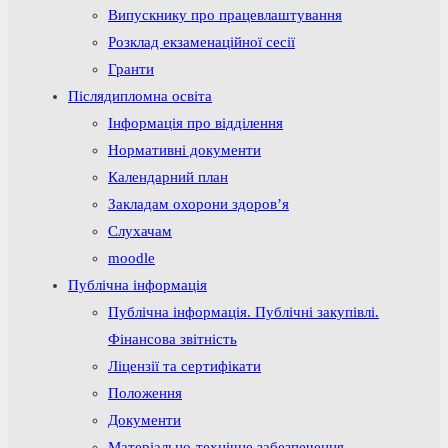
Випускнику про працевлаштування
Розклад екзаменаційної сесії
Гранти
Післядипломна освіта
Інформація про відділення
Нормативні документи
Календарний план
Закладам охорони здоров’я
Слухачам
moodle
Публічна інформація
Публічна інформація. Публічні закупівлі.
Фінансова звітність
Ліцензії та сертифікати
Положення
Документи
Матеріально-технічне забезпечення