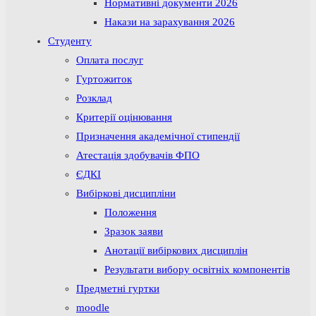
Нормативні документи 2026
Накази на зарахування 2026
Студенту
Оплата послуг
Гуртожиток
Розклад
Критерії оцінювання
Призначення академічної стипендії
Атестація здобувачів ФПО
ЄДКІ
Вибіркові дисципліни
Положення
Зразок заяви
Анотації вибіркових дисциплін
Результати вибору освітніх компонентів
Предметні гуртки
moodle