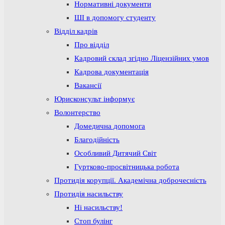
Нормативні документи
ШІ в допомогу студенту
Відділ кадрів
Про відділ
Кадровий склад згідно Ліцензійних умов
Кадрова документація
Вакансії
Юрисконсульт інформує
Волонтерство
Домедична допомога
Благодійність
Особливий Дитячий Світ
Гуртково-просвітницька робота
Протидія корупції. Академічна доброчесність
Протидія насильству
Ні насильству!
Стоп булінг