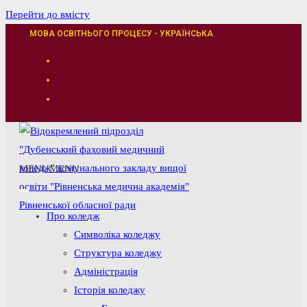
Перейти до вмісту
МОВА ОСВІТНЬОГО ПРОЦЕСУ - УКРАЇНСЬКА
MENU
MENU
Про коледж
Символіка коледжу
Структура коледжу
Адміністрація
Історія коледжу