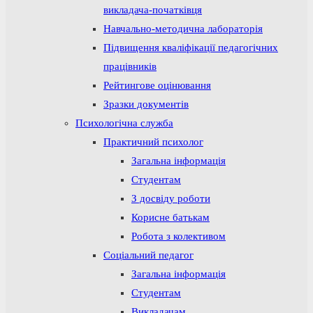
викладача-початківця
Навчально-методична лабораторія
Підвищення кваліфікації педагогічних
працівників
Рейтингове оцінювання
Зразки документів
Психологічна служба
Практичний психолог
Загальна інформація
Студентам
З досвіду роботи
Корисне батькам
Робота з колективом
Соціальний педагог
Загальна інформація
Студентам
Викладачам