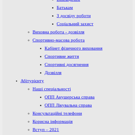
Батькам
З досвіду роботи
Соціальний захист
Виховна робота - дозвілля
Спортивно-масова робота
Кабінет фізичного виховання
Спортивне життя
Спортивні досягнення
Дозвілля
Абітурієнту
Наші спеціальності
ОПП Акушерська справа
ОПП Лікувальна справа
Консультаційні телефони
Корисна інформація
Вступ – 2021