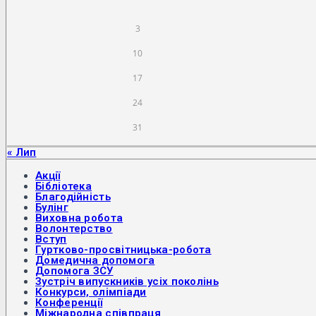
3
10
17
24
31
« Лип
Акції
Бібліотека
Благодійність
Булінг
Виховна робота
Волонтерство
Вступ
Гуртково-просвітницька-робота
Домедична допомога
Допомога ЗСУ
Зустріч випускників усіх поколінь
Конкурси, олімпіади
Конференції
Міжнародна співпраця