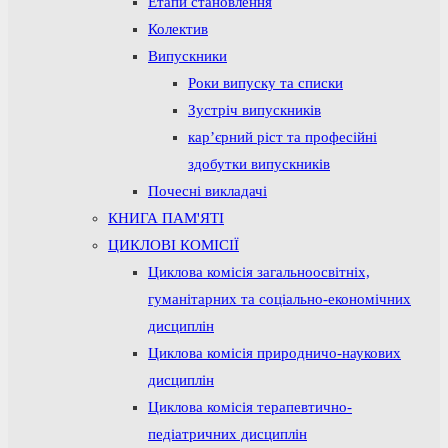
Етапи становлення
Колектив
Випускники
Роки випуску та списки
Зустріч випускників
кар’єрний ріст та професійні
здобутки випускників
Почесні викладачі
КНИГА ПАМ'ЯТІ
ЦИКЛОВІ КОМІСІЇ
Циклова комісія загальноосвітніх,
гуманітарних та соціально-економічних
дисциплін
Циклова комісія природничо-наукових
дисциплін
Циклова комісія терапевтично-
педіатричних дисциплін