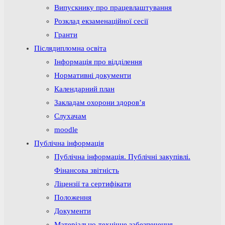
Випускнику про працевлаштування
Розклад екзаменаційної сесії
Гранти
Післядипломна освіта
Інформація про відділення
Нормативні документи
Календарний план
Закладам охорони здоров’я
Слухачам
moodle
Публічна інформація
Публічна інформація. Публічні закупівлі.
Фінансова звітність
Ліцензії та сертифікати
Положення
Документи
Матеріально-технічне забезпечення