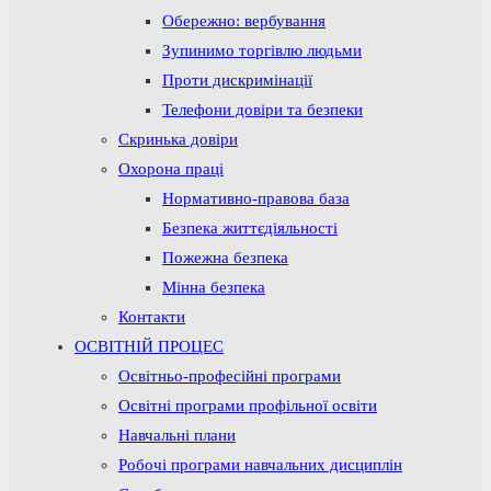
Обережно: вербування
Зупинимо торгівлю людьми
Проти дискримінації
Телефони довіри та безпеки
Скринька довіри
Охорона праці
Нормативно-правова база
Безпека життєдіяльності
Пожежна безпека
Мінна безпека
Контакти
ОСВІТНІЙ ПРОЦЕС
Освітньо-професійні програми
Освітні програми профільної освіти
Навчальні плани
Робочі програми навчальних дисциплін