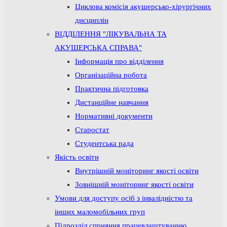
Циклова комісія акушерсько-хірургічних
дисциплін
ВІДДІЛЕННЯ "ЛІКУВАЛЬНА ТА
АКУШЕРСЬКА СПРАВА"
Інформація про відділення
Організаційна робота
Практична підготовка
Дистанційне навчання
Нормативні документи
Старостат
Студентська рада
Якість освіти
Внутрішній моніторинг якості освіти
Зовнішній моніторинг якості освіти
Умови для доступу осіб з інвалідністю та
інших маломобільних груп
Підрозділ сприяння працевлаштуванню