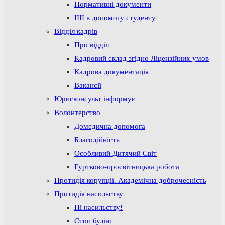
Нормативні документи
ШІ в допомогу студенту
Відділ кадрів
Про відділ
Кадровий склад згідно Ліцензійних умов
Кадрова документація
Вакансії
Юрисконсульт інформує
Волонтерство
Домедична допомога
Благодійність
Особливий Дитячий Світ
Гуртково-просвітницька робота
Протидія корупції. Академічна доброчесність
Протидія насильству
Ні насильству!
Стоп булінг