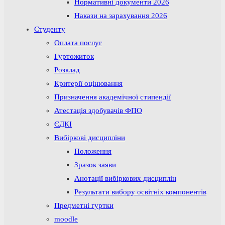
Нормативні документи 2026
Накази на зарахування 2026
Студенту
Оплата послуг
Гуртожиток
Розклад
Критерії оцінювання
Призначення академічної стипендії
Атестація здобувачів ФПО
ЄДКІ
Вибіркові дисципліни
Положення
Зразок заяви
Анотації вибіркових дисциплін
Результати вибору освітніх компонентів
Предметні гуртки
moodle