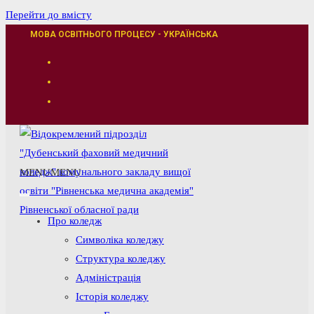
Перейти до вмісту
МОВА ОСВІТНЬОГО ПРОЦЕСУ - УКРАЇНСЬКА
MENU
MENU
Про коледж
Символіка коледжу
Структура коледжу
Адміністрація
Історія коледжу