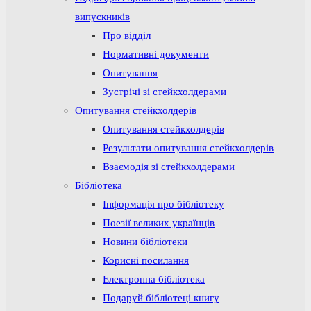
випускників
Про відділ
Нормативні документи
Опитування
Зустрічі зі стейкхолдерами
Опитування стейкхолдерів
Опитування стейкхолдерів
Результати опитування стейкхолдерів
Взаємодія зі стейкхолдерами
Бібліотека
Інформація про бібліотеку
Поезії великих українців
Новини бібліотеки
Корисні посилання
Електронна бібліотека
Подаруй бібліотеці книгу