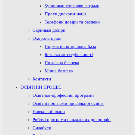
Зупинимо торгівлю людьми
Проти дискримінації
Телефони довіри та безпеки
Скринька довіри
Охорона праці
Нормативно-правова база
Безпека життєдіяльності
Пожежна безпека
Мінна безпека
Контакти
ОСВІТНІЙ ПРОЦЕС
Освітньо-професійні програми
Освітні програми профільної освіти
Навчальні плани
Робочі програми навчальних дисциплін
Силабуси