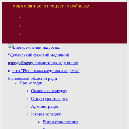
Перейти
МОВА ОСВІТНЬОГО ПРОЦЕСУ - УКРАЇНСЬКА
до
вмісту
MENU
MENU
Про коледж
Символіка коледжу
Структура коледжу
Адміністрація
Історія коледжу
Етапи становлення