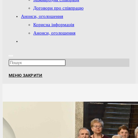
Договори про співпрацю
Анонси, оголошення
Корисна інформація
Анонси, оголошення
Перемкнути
пошук
на
Press
веб-
Escape
сайті
МЕНЮ
ЗАКРИТИ
to
close
the
search
panel.