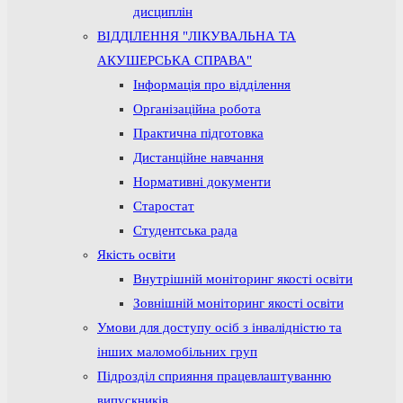
дисциплін
ВІДДІЛЕННЯ "ЛІКУВАЛЬНА ТА
АКУШЕРСЬКА СПРАВА"
Інформація про відділення
Організаційна робота
Практична підготовка
Дистанційне навчання
Нормативні документи
Старостат
Студентська рада
Якість освіти
Внутрішній моніторинг якості освіти
Зовнішній моніторинг якості освіти
Умови для доступу осіб з інвалідністю та
інших маломобільних груп
Підрозділ сприяння працевлаштуванню
випускників