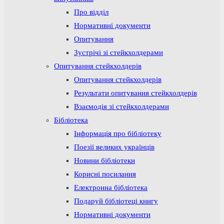
Про відділ
Нормативні документи
Опитування
Зустрічі зі стейкхолдерами
Опитування стейкхолдерів
Опитування стейкхолдерів
Результати опитування стейкхолдерів
Взаємодія зі стейкхолдерами
Бібліотека
Інформація про бібліотеку
Поезії великих українців
Новини бібліотеки
Корисні посилання
Електронна бібліотека
Подаруй бібліотеці книгу
Нормативні документи