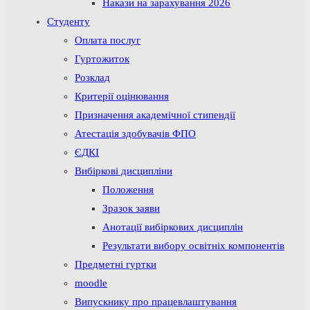
Накази на зарахування 2026
Студенту
Оплата послуг
Гуртожиток
Розклад
Критерії оцінювання
Призначення академічної стипендії
Атестація здобувачів ФПО
ЄДКІ
Вибіркові дисципліни
Положення
Зразок заяви
Анотації вибіркових дисциплін
Результати вибору освітніх компонентів
Предметні гуртки
moodle
Випускнику про працевлаштування