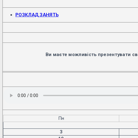
Відкриється
РОЗКЛАД ЗАНЯТЬ
в
новій
вкладці
Ви маєте можливість презентувати св
Пн
3