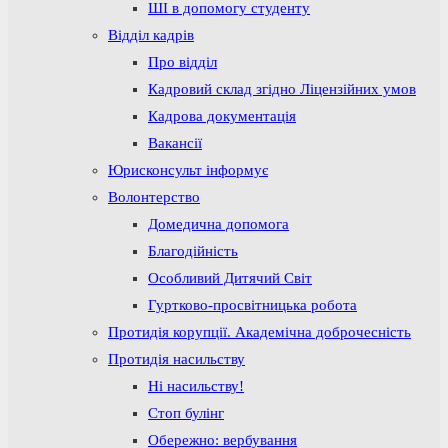
ШІ в допомогу студенту
Відділ кадрів
Про відділ
Кадровий склад згідно Ліцензійних умов
Кадрова документація
Вакансії
Юрисконсульт інформує
Волонтерство
Домедична допомога
Благодійність
Особливий Дитячий Світ
Гуртково-просвітницька робота
Протидія корупції. Академічна доброчесність
Протидія насильству
Ні насильству!
Стоп булінг
Обережно: вербування