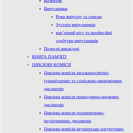
Колектив
Випускники
Роки випуску та списки
Зустріч випускників
кар’єрний ріст та професійні
здобутки випускників
Почесні викладачі
КНИГА ПАМ'ЯТІ
ЦИКЛОВІ КОМІСІЇ
Циклова комісія загальноосвітніх,
гуманітарних та соціально-економічних
дисциплін
Циклова комісія природничо-наукових
дисциплін
Циклова комісія терапевтично-
педіатричних дисциплін
Циклова комісія акушерсько-хірургічних