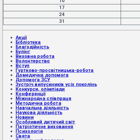
10
17
24
31
Акції
Бібліотека
Благодійність
Булінг
Виховна робота
Волонтерство
Вступ
Гуртково-просвітницька-робота
Домедична допомога
Допомога ЗСУ
Зустріч випускників усіх поколінь
Конкурси, олімпіади
Конференції
Міжнародна співпраця
Методична робота
Навчальна діяльність
Наукова діяльність
Новини
Особливий дитячий світ
Патріотичне виховання
Психологія
Свята