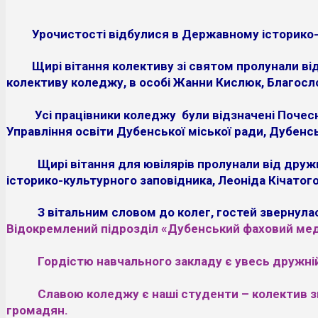
Урочистості відбулися в Державному історико-к
Щирі вітання колективу зі святом пролунали ві
колективу
коледжу, в особі Жанни Кислюк, Благосл
Усі працівники коледжу були відзначені Почесн
Управління освіти Дубенської міської ради, Дубенсь
Щирі вітання для ювілярів пролунали від дружньої
історико-культурного заповідника, Леоніда Кічато
З вітальним словом до колег, гостей звернула
Відокремлений підрозділ «Дубенський фаховий мед
Гордістю навчального закладу є увесь дружній
Славою коледжу є наші студенти – колектив з
громадян.