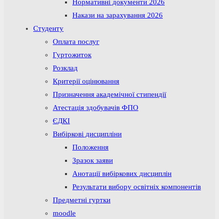
Нормативні документи 2026
Накази на зарахування 2026
Студенту
Оплата послуг
Гуртожиток
Розклад
Критерії оцінювання
Призначення академічної стипендії
Атестація здобувачів ФПО
ЄДКІ
Вибіркові дисципліни
Положення
Зразок заяви
Анотації вибіркових дисциплін
Результати вибору освітніх компонентів
Предметні гуртки
moodle