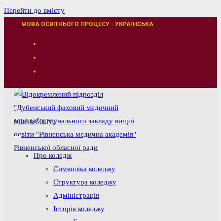
Перейти до вмісту
МОВА ОСВІТНЬОГО ПРОЦЕСУ - УКРАЇНСЬКА
MENU
MENU
Про коледж
Символіка коледжу
Структура коледжу
Адміністрація
Історія коледжу