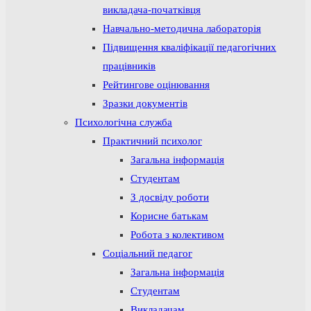
викладача-початківця
Навчально-методична лабораторія
Підвищення кваліфікації педагогічних
працівників
Рейтингове оцінювання
Зразки документів
Психологічна служба
Практичний психолог
Загальна інформація
Студентам
З досвіду роботи
Корисне батькам
Робота з колективом
Соціальний педагог
Загальна інформація
Студентам
Викладачам