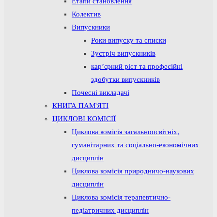
Етапи становлення
Колектив
Випускники
Роки випуску та списки
Зустріч випускників
кар’єрний ріст та професійні
здобутки випускників
Почесні викладачі
КНИГА ПАМ'ЯТІ
ЦИКЛОВІ КОМІСІЇ
Циклова комісія загальноосвітніх,
гуманітарних та соціально-економічних
дисциплін
Циклова комісія природничо-наукових
дисциплін
Циклова комісія терапевтично-
педіатричних дисциплін