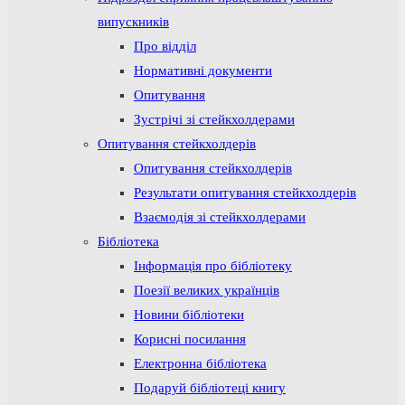
випускників
Про відділ
Нормативні документи
Опитування
Зустрічі зі стейкхолдерами
Опитування стейкхолдерів
Опитування стейкхолдерів
Результати опитування стейкхолдерів
Взаємодія зі стейкхолдерами
Бібліотека
Інформація про бібліотеку
Поезії великих українців
Новини бібліотеки
Корисні посилання
Електронна бібліотека
Подаруй бібліотеці книгу