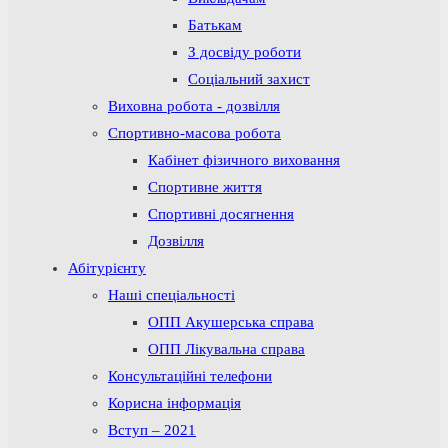
Батькам
З досвіду роботи
Соціальний захист
Виховна робота - дозвілля
Спортивно-масова робота
Кабінет фізичного виховання
Спортивне життя
Спортивні досягнення
Дозвілля
Абітурієнту
Наші спеціальності
ОПП Акушерська справа
ОПП Лікувальна справа
Консультаційні телефони
Корисна інформація
Вступ – 2021