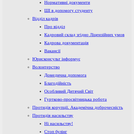
Нормативні документи
ШІ в допомогу студенту
Відділ кадрів
Про відділ
Кадровий склад згідно Ліцензійних умов
Кадрова документація
Вакансії
Юрисконсульт інформує
Волонтерство
Домедична допомога
Благодійність
Особливий Дитячий Світ
Гуртково-просвітницька робота
Протидія корупції. Академічна доброчесність
Протидія насильству
Ні насильству!
Стоп булінг