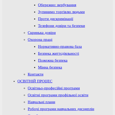
Обережно: вербування
Зупинимо торгівлю людьми
Проти дискримінації
Телефони довіри та безпеки
Скринька довіри
Охорона праці
Нормативно-правова база
Безпека життєдіяльності
Пожежна безпека
Мінна безпека
Контакти
ОСВІТНІЙ ПРОЦЕС
Освітньо-професійні програми
Освітні програми профільної освіти
Навчальні плани
Робочі програми навчальних дисциплін