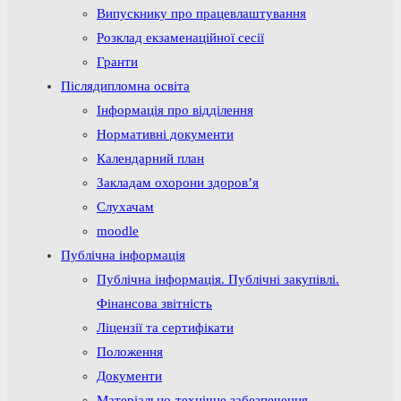
Випускнику про працевлаштування
Розклад екзаменаційної сесії
Гранти
Післядипломна освіта
Інформація про відділення
Нормативні документи
Календарний план
Закладам охорони здоров’я
Слухачам
moodle
Публічна інформація
Публічна інформація. Публічні закупівлі.
Фінансова звітність
Ліцензії та сертифікати
Положення
Документи
Матеріально-технічне забезпечення