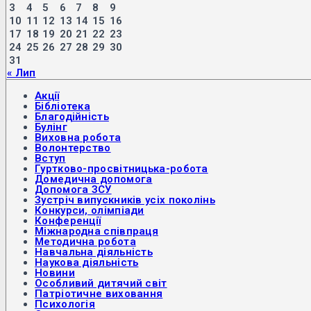
3
4
5
6
7
8
9
10
11
12
13
14
15
16
17
18
19
20
21
22
23
24
25
26
27
28
29
30
31
« Лип
Акції
Бібліотека
Благодійність
Булінг
Виховна робота
Волонтерство
Вступ
Гуртково-просвітницька-робота
Домедична допомога
Допомога ЗСУ
Зустріч випускників усіх поколінь
Конкурси, олімпіади
Конференції
Міжнародна співпраця
Методична робота
Навчальна діяльність
Наукова діяльність
Новини
Особливий дитячий світ
Патріотичне виховання
Психологія