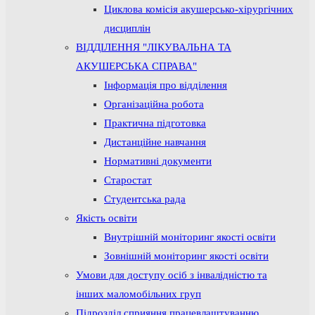
Циклова комісія акушерсько-хірургічних
дисциплін
ВІДДІЛЕННЯ "ЛІКУВАЛЬНА ТА
АКУШЕРСЬКА СПРАВА"
Інформація про відділення
Організаційна робота
Практична підготовка
Дистанційне навчання
Нормативні документи
Старостат
Студентська рада
Якість освіти
Внутрішній моніторинг якості освіти
Зовнішній моніторинг якості освіти
Умови для доступу осіб з інвалідністю та
інших маломобільних груп
Підрозділ сприяння працевлаштуванню