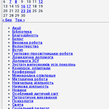
6
7
8
9
10
11
12
13
14
15
16
17
18
19
20
21
22
23
24
25
26
27
28
29
30
« Бер
Тра »
Акції
Бібліотека
Благодійність
Булінг
Виховна робота
Волонтерство
Вступ
Гуртково-просвітницька-робота
Домедична допомога
Допомога ЗСУ
Зустріч випускників усіх поколінь
Конкурси, олімпіади
Конференції
Міжнародна співпраця
Методична робота
Навчальна діяльність
Наукова діяльність
Новини
Особливий дитячий світ
Патріотичне виховання
Психологія
Свята
Соціальний педагог