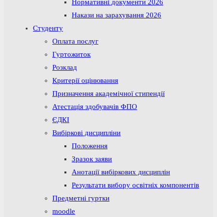
Нормативні документи 2026
Накази на зарахування 2026
Студенту
Оплата послуг
Гуртожиток
Розклад
Критерії оцінювання
Призначення академічної стипендії
Атестація здобувачів ФПО
ЄДКІ
Вибіркові дисципліни
Положення
Зразок заяви
Анотації вибіркових дисциплін
Результати вибору освітніх компонентів
Предметні гуртки
moodle