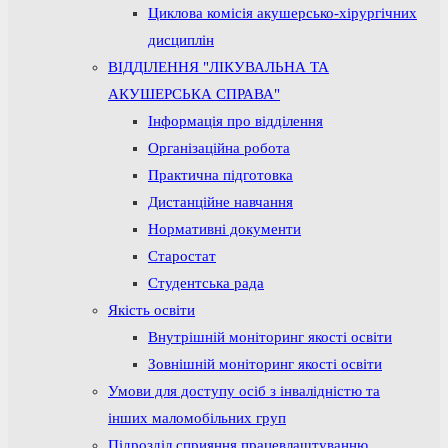
Циклова комісія акушерсько-хірургічних
дисциплін
ВІДДІЛЕННЯ "ЛІКУВАЛЬНА ТА
АКУШЕРСЬКА СПРАВА"
Інформація про відділення
Організаційна робота
Практична підготовка
Дистанційне навчання
Нормативні документи
Старостат
Студентська рада
Якість освіти
Внутрішній моніторинг якості освіти
Зовнішній моніторинг якості освіти
Умови для доступу осіб з інвалідністю та
інших маломобільних груп
Підрозділ сприяння працевлаштуванню