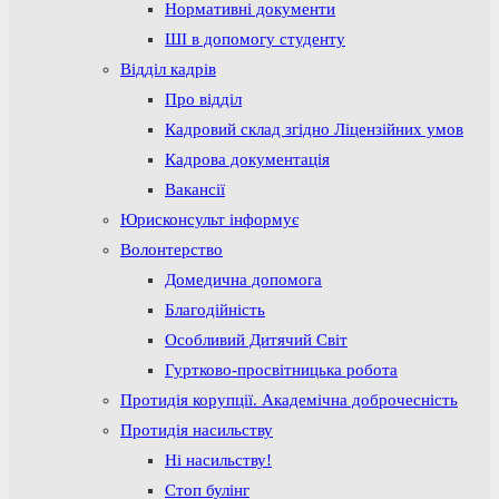
Нормативні документи
ШІ в допомогу студенту
Відділ кадрів
Про відділ
Кадровий склад згідно Ліцензійних умов
Кадрова документація
Вакансії
Юрисконсульт інформує
Волонтерство
Домедична допомога
Благодійність
Особливий Дитячий Світ
Гуртково-просвітницька робота
Протидія корупції. Академічна доброчесність
Протидія насильству
Ні насильству!
Стоп булінг