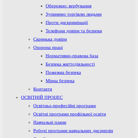
Обережно: вербування
Зупинимо торгівлю людьми
Проти дискримінації
Телефони довіри та безпеки
Скринька довіри
Охорона праці
Нормативно-правова база
Безпека життєдіяльності
Пожежна безпека
Мінна безпека
Контакти
ОСВІТНІЙ ПРОЦЕС
Освітньо-професійні програми
Освітні програми профільної освіти
Навчальні плани
Робочі програми навчальних дисциплін