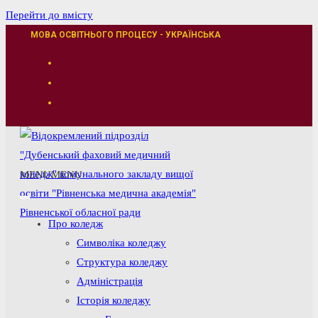
Перейти до вмісту
МОВА ОСВІТНЬОГО ПРОЦЕСУ - УКРАЇНСЬКА
MENU
MENU
Про коледж
Символіка коледжу
Структура коледжу
Адміністрація
Історія коледжу