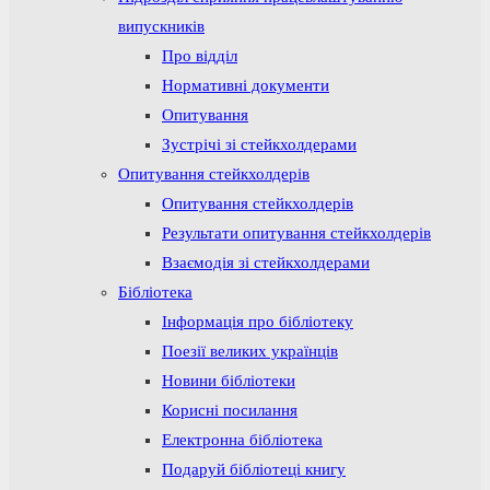
випускників
Про відділ
Нормативні документи
Опитування
Зустрічі зі стейкхолдерами
Опитування стейкхолдерів
Опитування стейкхолдерів
Результати опитування стейкхолдерів
Взаємодія зі стейкхолдерами
Бібліотека
Інформація про бібліотеку
Поезії великих українців
Новини бібліотеки
Корисні посилання
Електронна бібліотека
Подаруй бібліотеці книгу