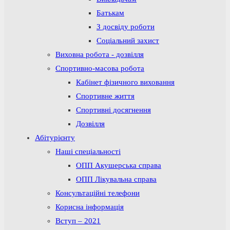
Батькам
З досвіду роботи
Соціальний захист
Виховна робота - дозвілля
Спортивно-масова робота
Кабінет фізичного виховання
Спортивне життя
Спортивні досягнення
Дозвілля
Абітурієнту
Наші спеціальності
ОПП Акушерська справа
ОПП Лікувальна справа
Консультаційні телефони
Корисна інформація
Вступ – 2021