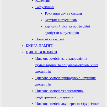
Колектив
Випускники
Роки випуску та списки
Зустріч випускників
кар’єрний ріст та професійні
здобутки випускників
Почесні викладачі
КНИГА ПАМ'ЯТІ
ЦИКЛОВІ КОМІСІЇ
Циклова комісія загальноосвітніх,
гуманітарних та соціально-економічних
дисциплін
Циклова комісія природничо-наукових
дисциплін
Циклова комісія терапевтично-
педіатричних дисциплін
Циклова комісія акушерсько-хірургічних