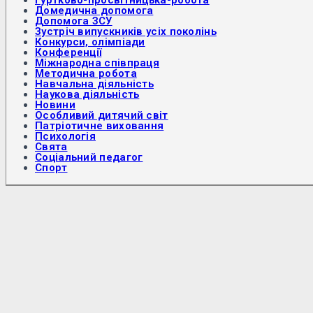
Гуртково-просвітницька-робота
Домедична допомога
Допомога ЗСУ
Зустріч випускників усіх поколінь
Конкурси, олімпіади
Конференції
Міжнародна співпраця
Методична робота
Навчальна діяльність
Наукова діяльність
Новини
Особливий дитячий світ
Патріотичне виховання
Психологія
Свята
Соціальний педагог
Спорт