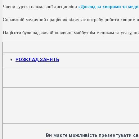
Члени гуртка навчальної дисципліни
«Догляд за хворими та меди
Справжній медичний працівник відчуває потребу робити хворим л
Пацієнти були надзвичайно вдячні майбутнім медикам за увагу, щи
Відкриється
РОЗКЛАД ЗАНЯТЬ
в
новій
вкладці
Ви маєте можливість презентувати св