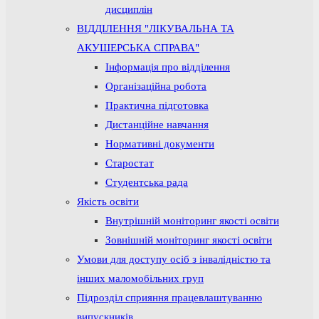
дисциплін
ВІДДІЛЕННЯ "ЛІКУВАЛЬНА ТА
АКУШЕРСЬКА СПРАВА"
Інформація про відділення
Організаційна робота
Практична підготовка
Дистанційне навчання
Нормативні документи
Старостат
Студентська рада
Якість освіти
Внутрішній моніторинг якості освіти
Зовнішній моніторинг якості освіти
Умови для доступу осіб з інвалідністю та
інших маломобільних груп
Підрозділ сприяння працевлаштуванню
випускників