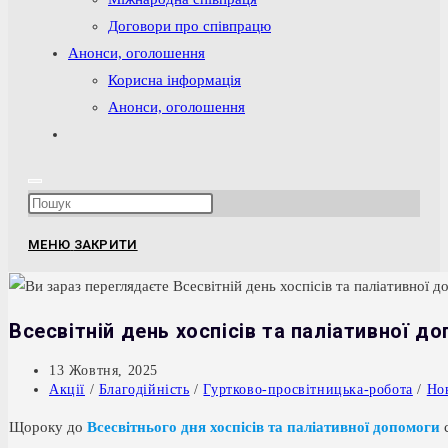
Договори про співпрацю
Анонси, оголошення
Корисна інформація
Анонси, оголошення
Перемкнути
пошук
на
Press
веб-
Escape
сайті
МЕНЮ
ЗАКРИТИ
to
close
the
Всесвітній день хоспісів та паліативної д
search
panel.
Запис
13 Жовтня, 2025
опубліковано:
Категорія
Акції
/
Благодійність
/
Гуртково-просвітницька-робота
/
Но
запису:
Щороку до
Всесвітнього дня хоспісів та паліативної допомоги
с