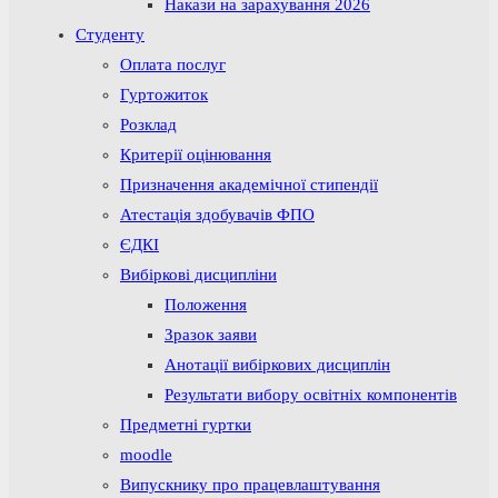
Накази на зарахування 2026
Студенту
Оплата послуг
Гуртожиток
Розклад
Критерії оцінювання
Призначення академічної стипендії
Атестація здобувачів ФПО
ЄДКІ
Вибіркові дисципліни
Положення
Зразок заяви
Анотації вибіркових дисциплін
Результати вибору освітніх компонентів
Предметні гуртки
moodle
Випускнику про працевлаштування