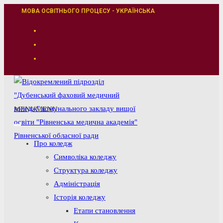
Перейти
МОВА ОСВІТНЬОГО ПРОЦЕСУ - УКРАЇНСЬКА
до
вмісту
MENU
MENU
Про коледж
Символіка коледжу
Структура коледжу
Адміністрація
Історія коледжу
Етапи становлення