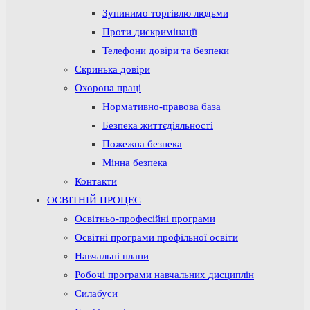
Зупинимо торгівлю людьми
Проти дискримінації
Телефони довіри та безпеки
Скринька довіри
Охорона праці
Нормативно-правова база
Безпека життєдіяльності
Пожежна безпека
Мінна безпека
Контакти
ОСВІТНІЙ ПРОЦЕС
Освітньо-професійні програми
Освітні програми профільної освіти
Навчальні плани
Робочі програми навчальних дисциплін
Силабуси