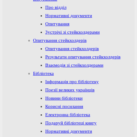
Про відділ
Нормативні документи
Опитування
Зустрічі зі стейкхолдерами
Опитування стейкхолдерів
Опитування стейкхолдерів
Результати опитування стейкхолдерів
Взаємодія зі стейкхолдерами
Бібліотека
Інформація про бібліотеку
Поезії великих українців
Новини бібліотеки
Корисні посилання
Електронна бібліотека
Подаруй бібліотеці книгу
Нормативні документи