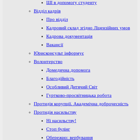
ШІ в допомогу студенту
Відділ кадрів
Про відділ
Кадровий склад згідно Ліцензійних умов
Кадрова документація
Вакансії
Юрисконсульт інформує
Волонтерство
Домедична допомога
Благодійність
Особливий Дитячий Світ
Гуртково-просвітницька робота
Протидія корупції. Академічна доброчесність
Протидія насильству
Ні насильству!
Стоп булінг
Обережно: вербування