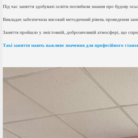
Під час заняття здобувачі освіти поглибили знання про будову ось
Викладач забезпечила високий методичний рівень проведення заня
Заняття пройшло у змістовній, доброзичливій атмосфері, що сприя
Такі заняття мають важливе значення для професійного станов