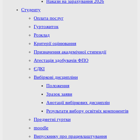
Накази на зарахування 2026
Студенту
Оплата послуг
Гуртожиток
Розклад
Критерії оцінювання
Призначення академічної стипендії
Атестація здобувачів ФПО
ЄДКІ
Вибіркові дисципліни
Положення
Зразок заяви
Анотації вибіркових дисциплін
Результати вибору освітніх компонентів
Предметні гуртки
moodle
Випускнику про працевлаштування