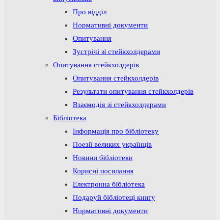
Про відділ
Нормативні документи
Опитування
Зустрічі зі стейкхолдерами
Опитування стейкхолдерів
Опитування стейкхолдерів
Результати опитування стейкхолдерів
Взаємодія зі стейкхолдерами
Бібліотека
Інформація про бібліотеку
Поезії великих українців
Новини бібліотеки
Корисні посилання
Електронна бібліотека
Подаруй бібліотеці книгу
Нормативні документи