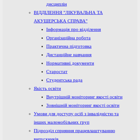
дисциплін
ВІДДІЛЕННЯ "ЛІКУВАЛЬНА ТА
АКУШЕРСЬКА СПРАВА"
Інформація про відділення
Організаційна робота
Практична підготовка
Дистанційне навчання
Нормативні документи
Старостат
Студентська рада
Якість освіти
Внутрішній моніторинг якості освіти
Зовнішній моніторинг якості освіти
Умови для доступу осіб з інвалідністю та
інших маломобільних груп
Підрозділ сприяння працевлаштуванню
випускників