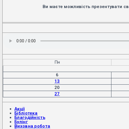
Ви маєте можливість презентувати св
Пн
6
13
20
27
Акції
Бібліотека
Благодійність
Булінг
Виховна робота