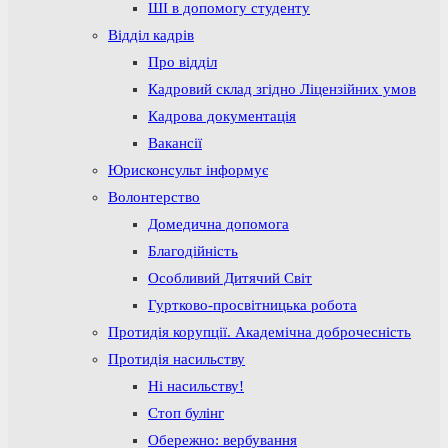
ШІ в допомогу студенту
Відділ кадрів
Про відділ
Кадровий склад згідно Ліцензійних умов
Кадрова документація
Вакансії
Юрисконсульт інформує
Волонтерство
Домедична допомога
Благодійність
Особливий Дитячий Світ
Гуртково-просвітницька робота
Протидія корупції. Академічна доброчесність
Протидія насильству
Ні насильству!
Стоп булінг
Обережно: вербування