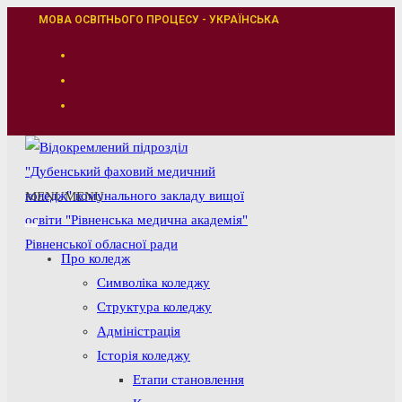
Перейти
МОВА ОСВІТНЬОГО ПРОЦЕСУ - УКРАЇНСЬКА
до
вмісту
MENU
MENU
Про коледж
Символіка коледжу
Структура коледжу
Адміністрація
Історія коледжу
Етапи становлення