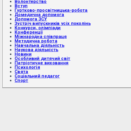
Волонтерство
Вступ
Гуртково-просвітницька-робота
Домедична допомога
Допомога ЗСУ
Зустріч випускників усіх поколінь
Конкурси, олімпіади
Конференції
Міжнародна співпраця
Методична робота
Навчальна діяльність
Наукова діяльність
Новини
Особливий дитячий світ
Патріотичне виховання
Психологія
Свята
Соціальний педагог
Спорт