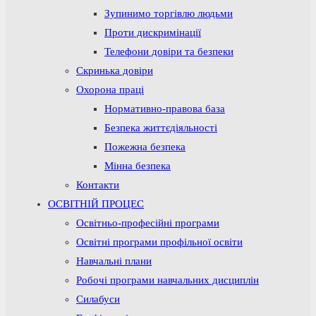
Зупинимо торгівлю людьми
Проти дискримінації
Телефони довіри та безпеки
Скринька довіри
Охорона праці
Нормативно-правова база
Безпека життєдіяльності
Пожежна безпека
Мінна безпека
Контакти
ОСВІТНІЙ ПРОЦЕС
Освітньо-професійні програми
Освітні програми профільної освіти
Навчальні плани
Робочі програми навчальних дисциплін
Силабуси