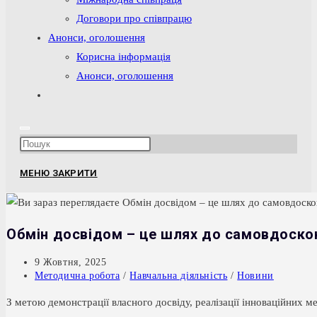
Договори про співпрацю
Анонси, оголошення
Корисна інформація
Анонси, оголошення
Перемкнути
пошук
на
Press
веб-
Escape
сайті
МЕНЮ
ЗАКРИТИ
to
close
the
Обмін досвідом – це шлях до самовдоско
search
panel.
Запис
9 Жовтня, 2025
опубліковано:
Категорія
Методична робота
/
Навчальна діяльність
/
Новини
запису:
З метою демонстрації власного досвіду, реалізації інноваційних 