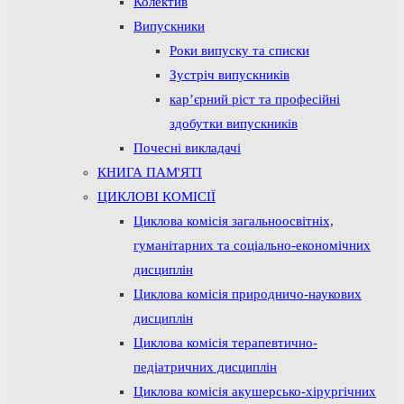
Колектив
Випускники
Роки випуску та списки
Зустріч випускників
кар’єрний ріст та професійні
здобутки випускників
Почесні викладачі
КНИГА ПАМ'ЯТІ
ЦИКЛОВІ КОМІСІЇ
Циклова комісія загальноосвітніх,
гуманітарних та соціально-економічних
дисциплін
Циклова комісія природничо-наукових
дисциплін
Циклова комісія терапевтично-
педіатричних дисциплін
Циклова комісія акушерсько-хірургічних