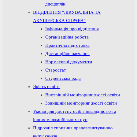
дисциплін
ВІДДІЛЕННЯ "ЛІКУВАЛЬНА ТА
АКУШЕРСЬКА СПРАВА"
Інформація про відділення
Організаційна робота
Практична підготовка
Дистанційне навчання
Нормативні документи
Старостат
Студентська рада
Якість освіти
Внутрішній моніторинг якості освіти
Зовнішній моніторинг якості освіти
Умови для доступу осіб з інвалідністю та
інших маломобільних груп
Підрозділ сприяння працевлаштуванню
випускників