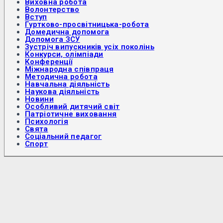
Виховна робота
Волонтерство
Вступ
Гуртково-просвітницька-робота
Домедична допомога
Допомога ЗСУ
Зустріч випускників усіх поколінь
Конкурси, олімпіади
Конференції
Міжнародна співпраця
Методична робота
Навчальна діяльність
Наукова діяльність
Новини
Особливий дитячий світ
Патріотичне виховання
Психологія
Свята
Соціальний педагог
Спорт