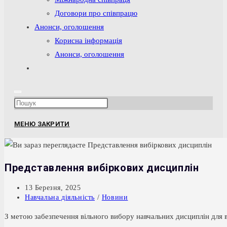
Договори про співпрацю
Анонси, оголошення
Корисна інформація
Анонси, оголошення
Перемкнути
пошук
на
Press
веб-
Escape
сайті
МЕНЮ
ЗАКРИТИ
to
close
the
Представлення вибіркових дисциплін
search
panel.
Запис
13 Березня, 2025
опубліковано:
Категорія
Навчальна діяльність
/
Новини
запису:
З метою забезпечення вільного вибору навчальних дисциплін для в