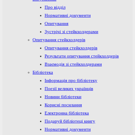
Про відділ
Нормативні документи
Опитування
Зустрічі зі стейкхолдерами
Опитування стейкхолдерів
Опитування стейкхолдерів
Результати опитування стейкхолдерів
Взаємодія зі стейкхолдерами
Бібліотека
Інформація про бібліотеку
Поезії великих українців
Новини бібліотеки
Корисні посилання
Електронна бібліотека
Подаруй бібліотеці книгу
Нормативні документи