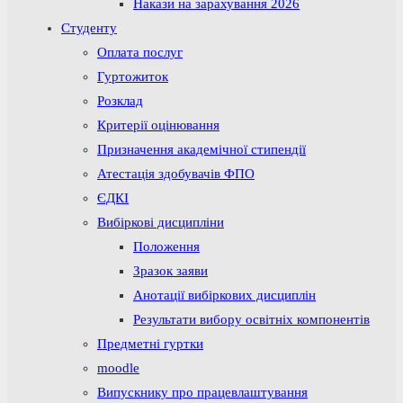
Накази на зарахування 2026
Студенту
Оплата послуг
Гуртожиток
Розклад
Критерії оцінювання
Призначення академічної стипендії
Атестація здобувачів ФПО
ЄДКІ
Вибіркові дисципліни
Положення
Зразок заяви
Анотації вибіркових дисциплін
Результати вибору освітніх компонентів
Предметні гуртки
moodle
Випускнику про працевлаштування