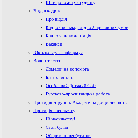
ШІ в допомогу студенту
Відділ кадрів
Про відділ
Кадровий склад згідно Ліцензійних умов
Кадрова документація
Вакансії
Юрисконсульт інформує
Волонтерство
Домедична допомога
Благодійність
Особливий Дитячий Світ
Гуртково-просвітницька робота
Протидія корупції. Академічна доброчесність
Протидія насильству
Ні насильству!
Стоп булінг
Обережно: вербування