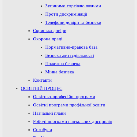
Зупинимо торгівлю людьми
Проти дискримінації
Телефони довіри та безпеки
Скринька довіри
Охорона праці
Нормативно-правова база
Безпека життєдіяльності
Пожежна безпека
Мінна безпека
Контакти
ОСВІТНІЙ ПРОЦЕС
Освітньо-професійні програми
Освітні програми профільної освіти
Навчальні плани
Робочі програми навчальних дисциплін
Силабуси