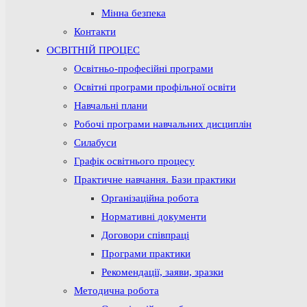
Мінна безпека
Контакти
ОСВІТНІЙ ПРОЦЕС
Освітньо-професійні програми
Освітні програми профільної освіти
Навчальні плани
Робочі програми навчальних дисциплін
Силабуси
Графік освітнього процесу
Практичне навчання. Бази практики
Організаційна робота
Нормативні документи
Договори співпраці
Програми практики
Рекомендації, заяви, зразки
Методична робота