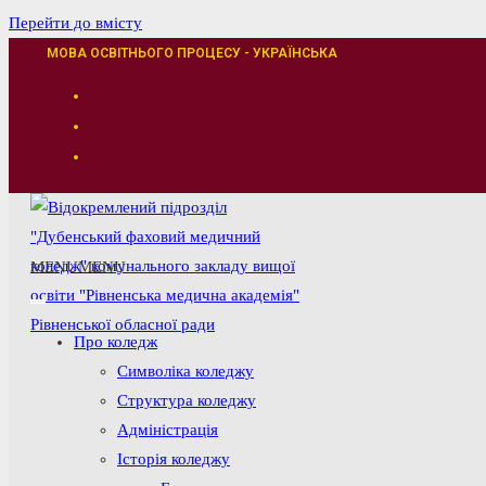
Перейти до вмісту
МОВА ОСВІТНЬОГО ПРОЦЕСУ - УКРАЇНСЬКА
MENU
MENU
Про коледж
Символіка коледжу
Структура коледжу
Адміністрація
Історія коледжу