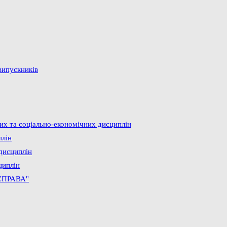
випускників
них та соціально-економічних дисциплін
плін
дисциплін
циплін
СПРАВА"