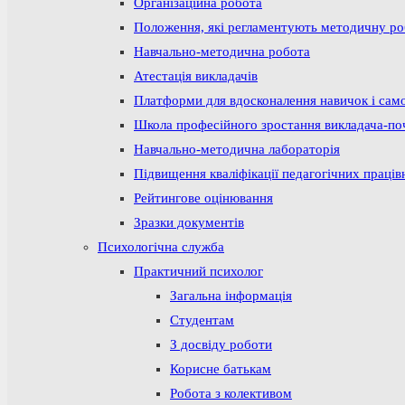
Організаційна робота
Положення, які регламентують методичну р
Навчально-методична робота
Атестація викладачів
Платформи для вдосконалення навичок і сам
Школа професійного зростання викладача-по
Навчально-методична лабораторія
Підвищення кваліфікації педагогічних праців
Рейтингове оцінювання
Зразки документів
Психологічна служба
Практичний психолог
Загальна інформація
Студентам
З досвіду роботи
Корисне батькам
Робота з колективом