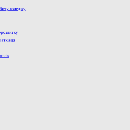
оботу коледжу
орозвитку
чатківця
ників