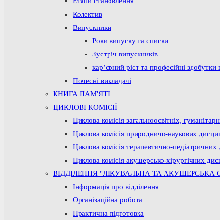
Етапи становлення
Колектив
Випускники
Роки випуску та списки
Зустріч випускників
кар’єрний ріст та професійні здобутки 
Почесні викладачі
КНИГА ПАМ'ЯТІ
ЦИКЛОВІ КОМІСІЇ
Циклова комісія загальноосвітніх, гуманітар
Циклова комісія природничо-наукових дисци
Циклова комісія терапевтично-педіатричних 
Циклова комісія акушерсько-хірургічних дис
ВІДДІЛЕННЯ "ЛІКУВАЛЬНА ТА АКУШЕРСЬКА 
Інформація про відділення
Організаційна робота
Практична підготовка