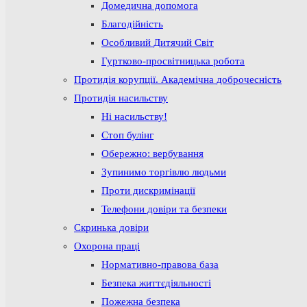
Домедична допомога
Благодійність
Особливий Дитячий Світ
Гуртково-просвітницька робота
Протидія корупції. Академічна доброчесність
Протидія насильству
Ні насильству!
Стоп булінг
Обережно: вербування
Зупинимо торгівлю людьми
Проти дискримінації
Телефони довіри та безпеки
Скринька довіри
Охорона праці
Нормативно-правова база
Безпека життєдіяльності
Пожежна безпека