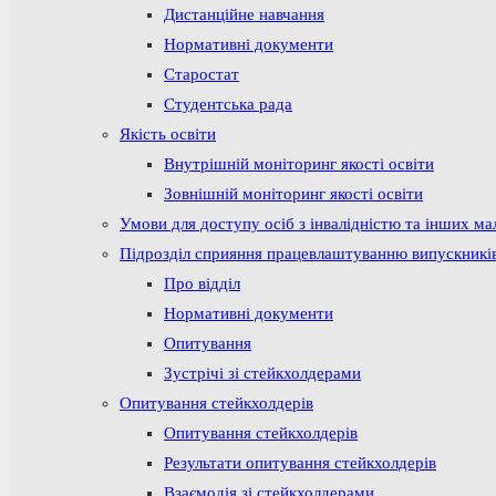
Дистанційне навчання
Нормативні документи
Старостат
Студентська рада
Якість освіти
Внутрішній моніторинг якості освіти
Зовнішній моніторинг якості освіти
Умови для доступу осіб з інвалідністю та інших м
Підрозділ сприяння працевлаштуванню випускникі
Про відділ
Нормативні документи
Опитування
Зустрічі зі стейкхолдерами
Опитування стейкхолдерів
Опитування стейкхолдерів
Результати опитування стейкхолдерів
Взаємодія зі стейкхолдерами