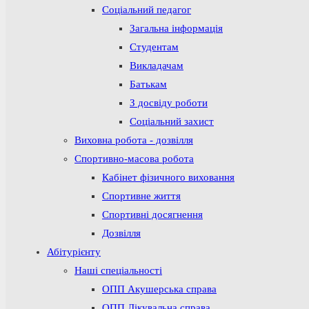
Соціальний педагог
Загальна інформація
Студентам
Викладачам
Батькам
З досвіду роботи
Соціальний захист
Виховна робота - дозвілля
Спортивно-масова робота
Кабінет фізичного виховання
Спортивне життя
Спортивні досягнення
Дозвілля
Абітурієнту
Наші спеціальності
ОПП Акушерська справа
ОПП Лікувальна справа