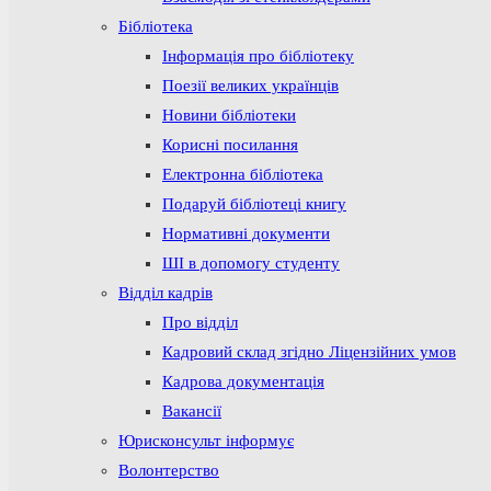
Бібліотека
Інформація про бібліотеку
Поезії великих українців
Новини бібліотеки
Корисні посилання
Електронна бібліотека
Подаруй бібліотеці книгу
Нормативні документи
ШІ в допомогу студенту
Відділ кадрів
Про відділ
Кадровий склад згідно Ліцензійних умов
Кадрова документація
Вакансії
Юрисконсульт інформує
Волонтерство