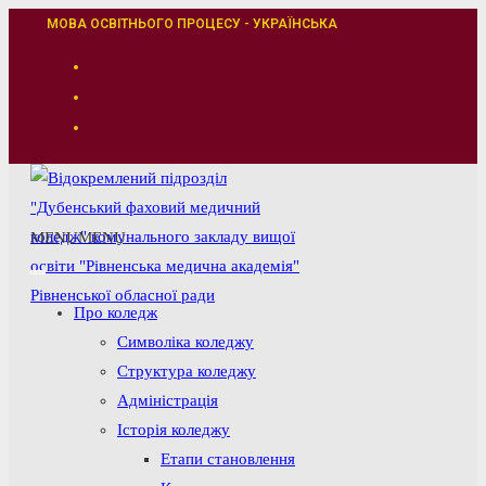
Перейти
МОВА ОСВІТНЬОГО ПРОЦЕСУ - УКРАЇНСЬКА
до
вмісту
MENU
MENU
Про коледж
Символіка коледжу
Структура коледжу
Адміністрація
Історія коледжу
Етапи становлення