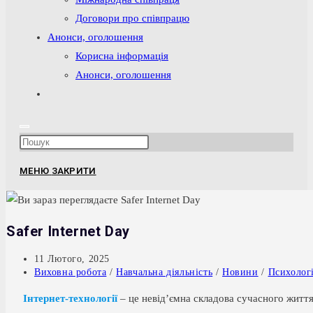
Договори про співпрацю
Анонси, оголошення
Корисна інформація
Анонси, оголошення
Перемкнути
пошук
на
Press
веб-
Escape
сайті
МЕНЮ
ЗАКРИТИ
to
close
the
Safer Internet Day
search
panel.
Запис
11 Лютого, 2025
опубліковано:
Категорія
Виховна робота
/
Навчальна діяльність
/
Новини
/
Психолог
запису:
Інтернет-технології
– це невід’ємна складова сучасного життя,