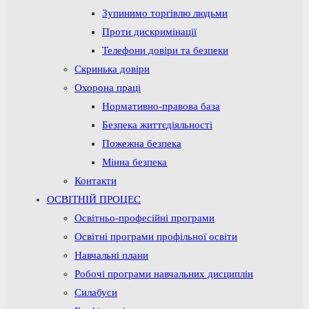
Зупинимо торгівлю людьми
Проти дискримінації
Телефони довіри та безпеки
Скринька довіри
Охорона праці
Нормативно-правова база
Безпека життєдіяльності
Пожежна безпека
Мінна безпека
Контакти
ОСВІТНІЙ ПРОЦЕС
Освітньо-професійні програми
Освітні програми профільної освіти
Навчальні плани
Робочі програми навчальних дисциплін
Силабуси