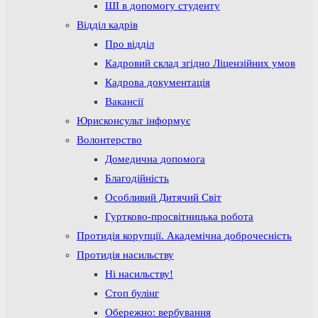
ШІ в допомогу студенту
Відділ кадрів
Про відділ
Кадровий склад згідно Ліцензійних умов
Кадрова документація
Вакансії
Юрисконсульт інформує
Волонтерство
Домедична допомога
Благодійність
Особливий Дитячий Світ
Гуртково-просвітницька робота
Протидія корупції. Академічна доброчесність
Протидія насильству
Ні насильству!
Стоп булінг
Обережно: вербування