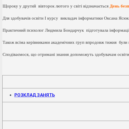
Щороку у другий вівторок лютого у світі відзначається
День безп
Для здобувачів освіти I курсу викладач інформатики Оксана Ясю
Практичний психолог Людмила Бондарчук підготувала інформац
Також всіма керівниками академічних груп впродовж тижня були 
Сподіваємося, що отримані знання допоможуть здобувачам освіти
Відкриється
РОЗКЛАД ЗАНЯТЬ
в
новій
вкладці