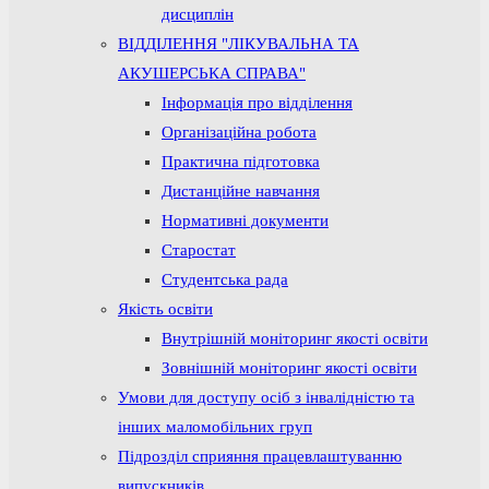
дисциплін
ВІДДІЛЕННЯ "ЛІКУВАЛЬНА ТА
АКУШЕРСЬКА СПРАВА"
Інформація про відділення
Організаційна робота
Практична підготовка
Дистанційне навчання
Нормативні документи
Старостат
Студентська рада
Якість освіти
Внутрішній моніторинг якості освіти
Зовнішній моніторинг якості освіти
Умови для доступу осіб з інвалідністю та
інших маломобільних груп
Підрозділ сприяння працевлаштуванню
випускників