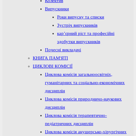
Колектив
Випускники
Роки випуску та списки
Зустріч випускників
кар’єрний ріст та професійні
здобутки випускників
Почесні викладачі
КНИГА ПАМ'ЯТІ
ЦИКЛОВІ КОМІСІЇ
Циклова комісія загальноосвітніх,
гуманітарних та соціально-економічних
дисциплін
Циклова комісія природничо-наукових
дисциплін
Циклова комісія терапевтично-
педіатричних дисциплін
Циклова комісія акушерсько-хірургічних