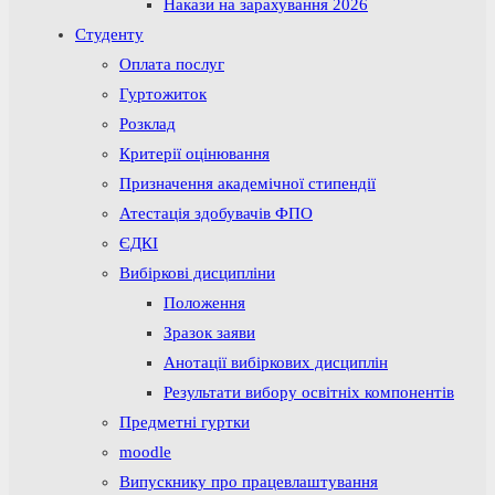
Накази на зарахування 2026
Студенту
Оплата послуг
Гуртожиток
Розклад
Критерії оцінювання
Призначення академічної стипендії
Атестація здобувачів ФПО
ЄДКІ
Вибіркові дисципліни
Положення
Зразок заяви
Анотації вибіркових дисциплін
Результати вибору освітніх компонентів
Предметні гуртки
moodle
Випускнику про працевлаштування