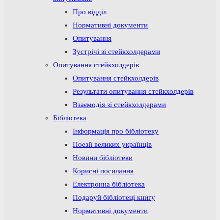
Про відділ
Нормативні документи
Опитування
Зустрічі зі стейкхолдерами
Опитування стейкхолдерів
Опитування стейкхолдерів
Результати опитування стейкхолдерів
Взаємодія зі стейкхолдерами
Бібліотека
Інформація про бібліотеку
Поезії великих українців
Новини бібліотеки
Корисні посилання
Електронна бібліотека
Подаруй бібліотеці книгу
Нормативні документи