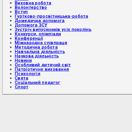
Виховна робота
Волонтерство
Вступ
Гуртково-просвітницька-робота
Домедична допомога
Допомога ЗСУ
Зустріч випускників усіх поколінь
Конкурси, олімпіади
Конференції
Міжнародна співпраця
Методична робота
Навчальна діяльність
Наукова діяльність
Новини
Особливий дитячий світ
Патріотичне виховання
Психологія
Свята
Соціальний педагог
Спорт