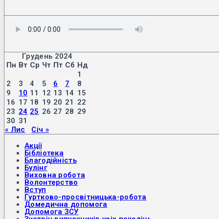
Грудень 2024
Пн
Вт
Ср
Чт
Пт
Сб
Нд
1
2
3
4
5
6
7
8
9
10
11
12
13
14
15
16
17
18
19
20
21
22
23
24
25
26
27
28
29
30
31
« Лис
Січ »
Акції
Бібліотека
Благодійність
Булінг
Виховна робота
Волонтерство
Вступ
Гуртково-просвітницька-робота
Домедична допомога
Допомога ЗСУ
Зустріч випускників усіх поколінь