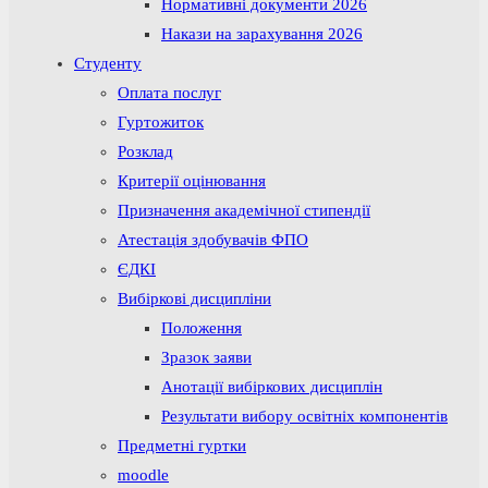
Нормативні документи 2026
Накази на зарахування 2026
Студенту
Оплата послуг
Гуртожиток
Розклад
Критерії оцінювання
Призначення академічної стипендії
Атестація здобувачів ФПО
ЄДКІ
Вибіркові дисципліни
Положення
Зразок заяви
Анотації вибіркових дисциплін
Результати вибору освітніх компонентів
Предметні гуртки
moodle