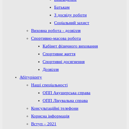
Батькам
З досвіду роботи
Соціальний захист
Виховна робота - дозвілля
Спортивно-масова робота
Кабінет фізичного виховання
Спортивне життя
Спортивні досягнення
Дозвілля
Абітурієнту
Наші спеціальності
ОПП Акушерська справа
ОПП Лікувальна справа
Консультаційні телефони
Корисна інформація
Вступ – 2021