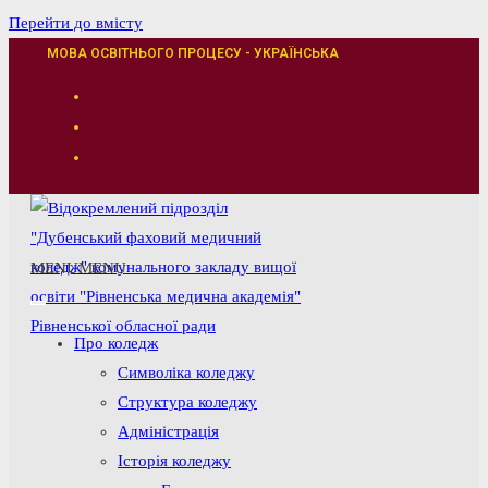
Перейти до вмісту
МОВА ОСВІТНЬОГО ПРОЦЕСУ - УКРАЇНСЬКА
MENU
MENU
Про коледж
Символіка коледжу
Структура коледжу
Адміністрація
Історія коледжу