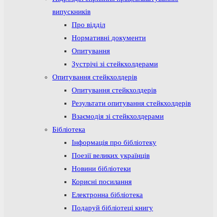
випускників
Про відділ
Нормативні документи
Опитування
Зустрічі зі стейкхолдерами
Опитування стейкхолдерів
Опитування стейкхолдерів
Результати опитування стейкхолдерів
Взаємодія зі стейкхолдерами
Бібліотека
Інформація про бібліотеку
Поезії великих українців
Новини бібліотеки
Корисні посилання
Електронна бібліотека
Подаруй бібліотеці книгу