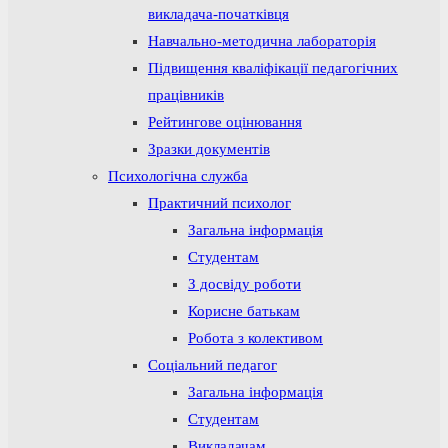
викладача-початківця
Навчально-методична лабораторія
Підвищення кваліфікації педагогічних
працівників
Рейтингове оцінювання
Зразки документів
Психологічна служба
Практичний психолог
Загальна інформація
Студентам
З досвіду роботи
Корисне батькам
Робота з колективом
Соціальний педагог
Загальна інформація
Студентам
Викладачам