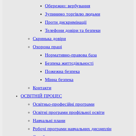
Обережно: вербування
Зупинимо торгівлю людьми
Проти дискримінації
Телефони довіри та безпеки
Скринька довіри
Охорона праці
Нормативно-правова база
Безпека життєдіяльності
Пожежна безпека
Мінна безпека
Контакти
ОСВІТНІЙ ПРОЦЕС
Освітньо-професійні програми
Освітні програми профільної освіти
Навчальні плани
Робочі програми навчальних дисциплін