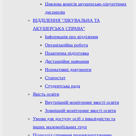
Циклова комісія акушерсько-хірургічних
дисциплін
ВІДДІЛЕННЯ "ЛІКУВАЛЬНА ТА
АКУШЕРСЬКА СПРАВА"
Інформація про відділення
Організаційна робота
Практична підготовка
Дистанційне навчання
Нормативні документи
Старостат
Студентська рада
Якість освіти
Внутрішній моніторинг якості освіти
Зовнішній моніторинг якості освіти
Умови для доступу осіб з інвалідністю та
інших маломобільних груп
Підрозділ сприяння працевлаштуванню