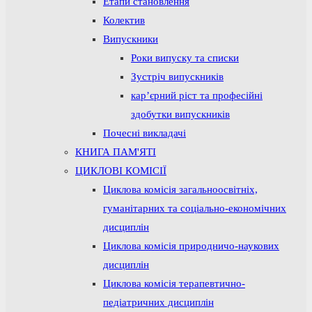
Етапи становлення
Колектив
Випускники
Роки випуску та списки
Зустріч випускників
кар’єрний ріст та професійні
здобутки випускників
Почесні викладачі
КНИГА ПАМ'ЯТІ
ЦИКЛОВІ КОМІСІЇ
Циклова комісія загальноосвітніх,
гуманітарних та соціально-економічних
дисциплін
Циклова комісія природничо-наукових
дисциплін
Циклова комісія терапевтично-
педіатричних дисциплін