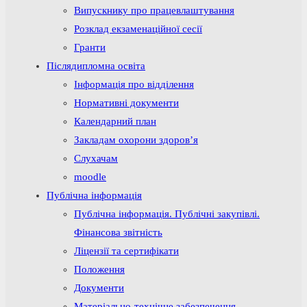
Випускнику про працевлаштування
Розклад екзаменаційної сесії
Гранти
Післядипломна освіта
Інформація про відділення
Нормативні документи
Календарний план
Закладам охорони здоров’я
Слухачам
moodle
Публічна інформація
Публічна інформація. Публічні закупівлі.
Фінансова звітність
Ліцензії та сертифікати
Положення
Документи
Матеріально-технічне забезпечення