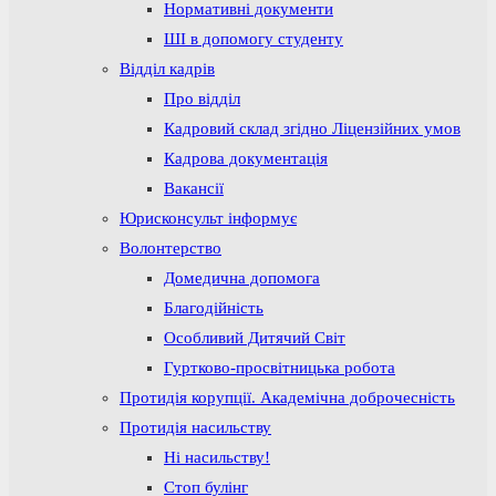
Нормативні документи
ШІ в допомогу студенту
Відділ кадрів
Про відділ
Кадровий склад згідно Ліцензійних умов
Кадрова документація
Вакансії
Юрисконсульт інформує
Волонтерство
Домедична допомога
Благодійність
Особливий Дитячий Світ
Гуртково-просвітницька робота
Протидія корупції. Академічна доброчесність
Протидія насильству
Ні насильству!
Стоп булінг