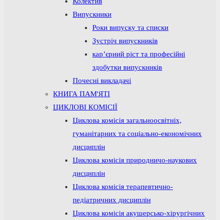
Колектив
Випускники
Роки випуску та списки
Зустріч випускників
кар’єрний ріст та професійні
здобутки випускників
Почесні викладачі
КНИГА ПАМ'ЯТІ
ЦИКЛОВІ КОМІСІЇ
Циклова комісія загальноосвітніх,
гуманітарних та соціально-економічних
дисциплін
Циклова комісія природничо-наукових
дисциплін
Циклова комісія терапевтично-
педіатричних дисциплін
Циклова комісія акушерсько-хірургічних