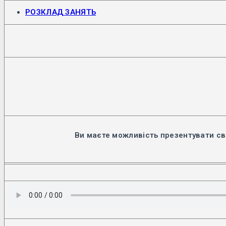
Відкриється
РОЗКЛАД ЗАНЯТЬ
в
новій
вкладці
Ви маєте можливість презентувати св