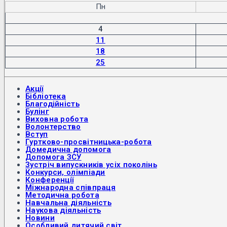
Пн
4
11
18
25
Акції
Бібліотека
Благодійність
Булінг
Виховна робота
Волонтерство
Вступ
Гуртково-просвітницька-робота
Домедична допомога
Допомога ЗСУ
Зустріч випускників усіх поколінь
Конкурси, олімпіади
Конференції
Міжнародна співпраця
Методична робота
Навчальна діяльність
Наукова діяльність
Новини
Особливий дитячий світ