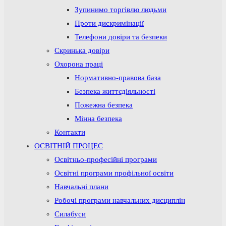
Зупинимо торгівлю людьми
Проти дискримінації
Телефони довіри та безпеки
Скринька довіри
Охорона праці
Нормативно-правова база
Безпека життєдіяльності
Пожежна безпека
Мінна безпека
Контакти
ОСВІТНІЙ ПРОЦЕС
Освітньо-професійні програми
Освітні програми профільної освіти
Навчальні плани
Робочі програми навчальних дисциплін
Силабуси