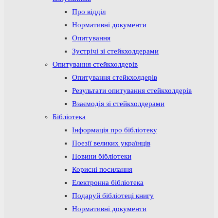
Про відділ
Нормативні документи
Опитування
Зустрічі зі стейкхолдерами
Опитування стейкхолдерів
Опитування стейкхолдерів
Результати опитування стейкхолдерів
Взаємодія зі стейкхолдерами
Бібліотека
Інформація про бібліотеку
Поезії великих українців
Новини бібліотеки
Корисні посилання
Електронна бібліотека
Подаруй бібліотеці книгу
Нормативні документи