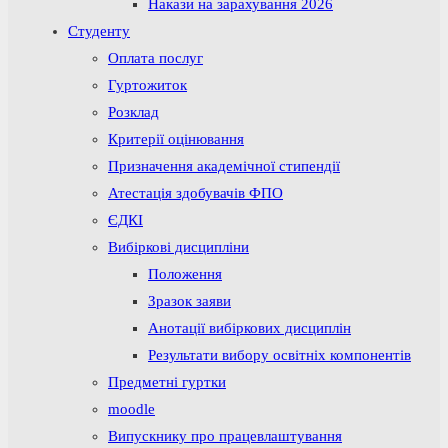
Накази на зарахування 2026
Студенту
Оплата послуг
Гуртожиток
Розклад
Критерії оцінювання
Призначення академічної стипендії
Атестація здобувачів ФПО
ЄДКІ
Вибіркові дисципліни
Положення
Зразок заяви
Анотації вибіркових дисциплін
Результати вибору освітніх компонентів
Предметні гуртки
moodle
Випускнику про працевлаштування