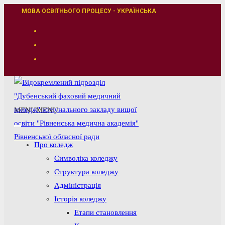
Перейти
МОВА ОСВІТНЬОГО ПРОЦЕСУ - УКРАЇНСЬКА
до
вмісту
MENU
MENU
Про коледж
Символіка коледжу
Структура коледжу
Адміністрація
Історія коледжу
Етапи становлення