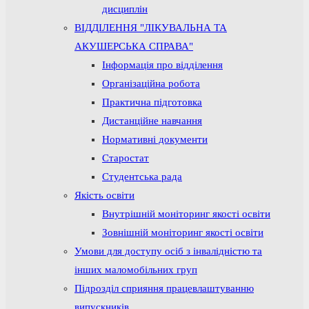
дисциплін
ВІДДІЛЕННЯ "ЛІКУВАЛЬНА ТА
АКУШЕРСЬКА СПРАВА"
Інформація про відділення
Організаційна робота
Практична підготовка
Дистанційне навчання
Нормативні документи
Старостат
Студентська рада
Якість освіти
Внутрішній моніторинг якості освіти
Зовнішній моніторинг якості освіти
Умови для доступу осіб з інвалідністю та
інших маломобільних груп
Підрозділ сприяння працевлаштуванню
випускників