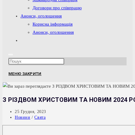
Договори про співпрацю
Анонси, оголошення
Корисна інформація
Анонси, оголошення
Перемкнути
пошук
на
Press
веб-
Escape
сайті
МЕНЮ
ЗАКРИТИ
to
close
the
З РІЗДВОМ ХРИСТОВИМ ТА НОВИМ 2024 РО
search
panel.
Запис
25 Грудня, 2023
опубліковано:
Категорія
Новини
/
Свята
запису: