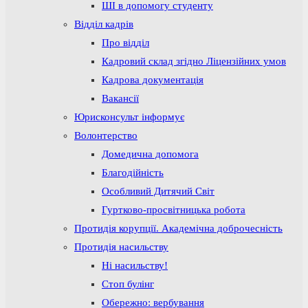
ШІ в допомогу студенту
Відділ кадрів
Про відділ
Кадровий склад згідно Ліцензійних умов
Кадрова документація
Вакансії
Юрисконсульт інформує
Волонтерство
Домедична допомога
Благодійність
Особливий Дитячий Світ
Гуртково-просвітницька робота
Протидія корупції. Академічна доброчесність
Протидія насильству
Ні насильству!
Стоп булінг
Обережно: вербування