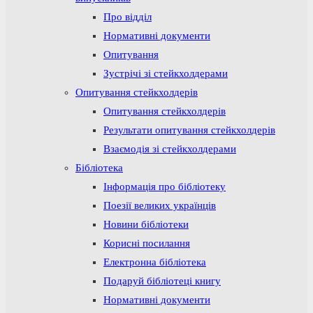
Про відділ
Нормативні документи
Опитування
Зустрічі зі стейкхолдерами
Опитування стейкхолдерів
Опитування стейкхолдерів
Результати опитування стейкхолдерів
Взаємодія зі стейкхолдерами
Бібліотека
Інформація про бібліотеку
Поезії великих українців
Новини бібліотеки
Корисні посилання
Електронна бібліотека
Подаруй бібліотеці книгу
Нормативні документи