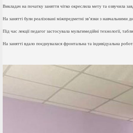
Викладач на початку заняття чітко окреслила мету та озвучила зав
На занятті були реалізовані міжпредметні зв’язки з навчальними 
Під час лекції педагог застосувала мультимедійні технології, таблиц
На занятті вдало поєднувалася фронтальна та індивідуальна робот