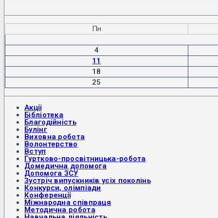
Пн
4
11
18
25
Акції
Бібліотека
Благодійність
Булінг
Виховна робота
Волонтерство
Вступ
Гуртково-просвітницька-робота
Домедична допомога
Допомога ЗСУ
Зустріч випускників усіх поколінь
Конкурси, олімпіади
Конференції
Міжнародна співпраця
Методична робота
Навчальна діяльність