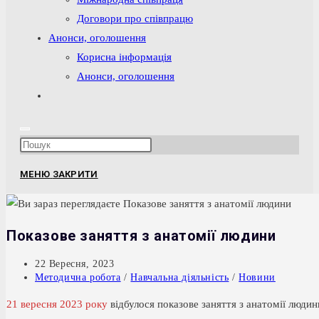
Договори про співпрацю
Анонси, оголошення
Корисна інформація
Анонси, оголошення
Перемкнути
пошук
на
Press
веб-
Escape
сайті
МЕНЮ
ЗАКРИТИ
to
close
the
Показове заняття з анатомії людини
search
panel.
Запис
22 Вересня, 2023
опубліковано:
Категорія
Методична робота
/
Навчальна діяльність
/
Новини
запису:
21 вересня 2023 року
відбулося показове заняття з анатомії люди