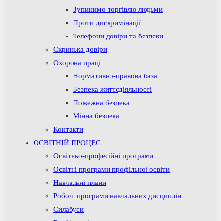
Зупинимо торгівлю людьми
Проти дискримінації
Телефони довіри та безпеки
Скринька довіри
Охорона праці
Нормативно-правова база
Безпека життєдіяльності
Пожежна безпека
Мінна безпека
Контакти
ОСВІТНІЙ ПРОЦЕС
Освітньо-професійні програми
Освітні програми профільної освіти
Навчальні плани
Робочі програми навчальних дисциплін
Силабуси