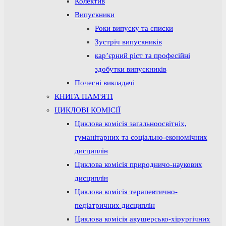
Колектив
Випускники
Роки випуску та списки
Зустріч випускників
кар’єрний ріст та професійні
здобутки випускників
Почесні викладачі
КНИГА ПАМ'ЯТІ
ЦИКЛОВІ КОМІСІЇ
Циклова комісія загальноосвітніх,
гуманітарних та соціально-економічних
дисциплін
Циклова комісія природничо-наукових
дисциплін
Циклова комісія терапевтично-
педіатричних дисциплін
Циклова комісія акушерсько-хірургічних