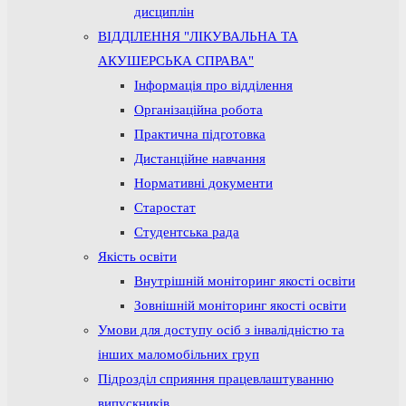
дисциплін
ВІДДІЛЕННЯ "ЛІКУВАЛЬНА ТА
АКУШЕРСЬКА СПРАВА"
Інформація про відділення
Організаційна робота
Практична підготовка
Дистанційне навчання
Нормативні документи
Старостат
Студентська рада
Якість освіти
Внутрішній моніторинг якості освіти
Зовнішній моніторинг якості освіти
Умови для доступу осіб з інвалідністю та
інших маломобільних груп
Підрозділ сприяння працевлаштуванню
випускників