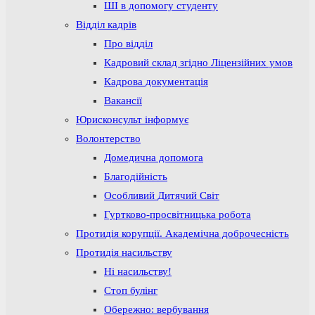
ШІ в допомогу студенту
Відділ кадрів
Про відділ
Кадровий склад згідно Ліцензійних умов
Кадрова документація
Вакансії
Юрисконсульт інформує
Волонтерство
Домедична допомога
Благодійність
Особливий Дитячий Світ
Гуртково-просвітницька робота
Протидія корупції. Академічна доброчесність
Протидія насильству
Ні насильству!
Стоп булінг
Обережно: вербування