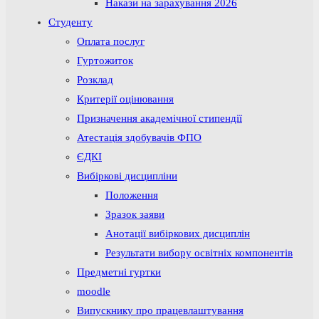
Накази на зарахування 2026
Студенту
Оплата послуг
Гуртожиток
Розклад
Критерії оцінювання
Призначення академічної стипендії
Атестація здобувачів ФПО
ЄДКІ
Вибіркові дисципліни
Положення
Зразок заяви
Анотації вибіркових дисциплін
Результати вибору освітніх компонентів
Предметні гуртки
moodle
Випускнику про працевлаштування