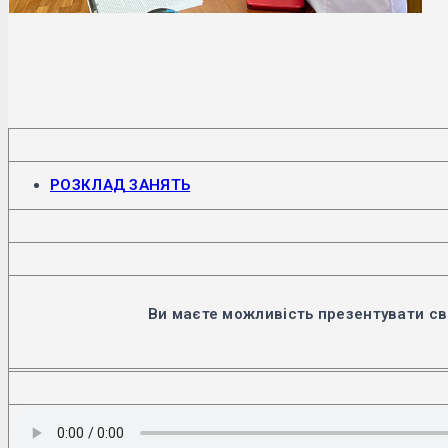
Відкриється
РОЗКЛАД ЗАНЯТЬ
в
новій
вкладці
Ви маєте можливість презентувати св