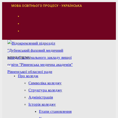
Перейти
МОВА ОСВІТНЬОГО ПРОЦЕСУ - УКРАЇНСЬКА
до
вмісту
MENU
MENU
Про коледж
Символіка коледжу
Структура коледжу
Адміністрація
Історія коледжу
Етапи становлення