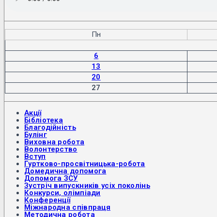
Пн
6
13
20
27
Акції
Бібліотека
Благодійність
Булінг
Виховна робота
Волонтерство
Вступ
Гуртково-просвітницька-робота
Домедична допомога
Допомога ЗСУ
Зустріч випускників усіх поколінь
Конкурси, олімпіади
Конференції
Міжнародна співпраця
Методична робота