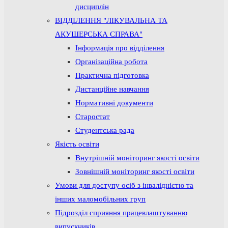
дисциплін
ВІДДІЛЕННЯ "ЛІКУВАЛЬНА ТА
АКУШЕРСЬКА СПРАВА"
Інформація про відділення
Організаційна робота
Практична підготовка
Дистанційне навчання
Нормативні документи
Старостат
Студентська рада
Якість освіти
Внутрішній моніторинг якості освіти
Зовнішній моніторинг якості освіти
Умови для доступу осіб з інвалідністю та
інших маломобільних груп
Підрозділ сприяння працевлаштуванню
випускників