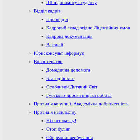
ШІ в допомогу студенту
Відділ кадрів
Про відділ
Кадровий склад згідно Ліцензійних умов
Кадрова документація
Вакансії
Юрисконсульт інформує
Волонтерство
Домедична допомога
Благодійність
Особливий Дитячий Світ
Гуртково-просвітницька робота
Протидія корупції. Академічна доброчесність
Протидія насильству
Ні насильству!
Стоп булінг
Обережно: вербування