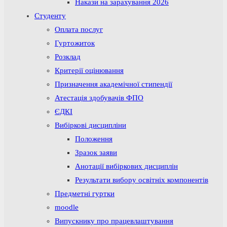
Накази на зарахування 2026
Студенту
Оплата послуг
Гуртожиток
Розклад
Критерії оцінювання
Призначення академічної стипендії
Атестація здобувачів ФПО
ЄДКІ
Вибіркові дисципліни
Положення
Зразок заяви
Анотації вибіркових дисциплін
Результати вибору освітніх компонентів
Предметні гуртки
moodle
Випускнику про працевлаштування