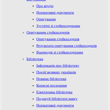
Про відділ
Нормативні документи
Опитування
Зустрічі зі стейкхолдерами
Опитування стейкхолдерів
Опитування стейкхолдерів
Результати опитування стейкхолдерів
Взаємодія зі стейкхолдерами
Бібліотека
Інформація про бібліотеку
Поезії великих українців
Новини бібліотеки
Корисні посилання
Електронна бібліотека
Подаруй бібліотеці книгу
Нормативні документи