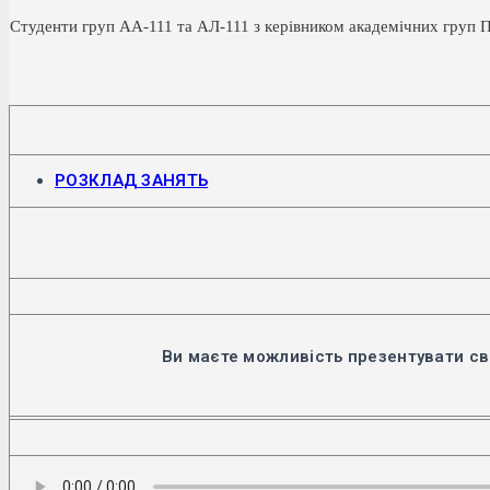
Студенти груп АА-111 та АЛ-111 з керівником академічних груп П
Відкриється
РОЗКЛАД ЗАНЯТЬ
в
новій
вкладці
Ви маєте можливість презентувати св