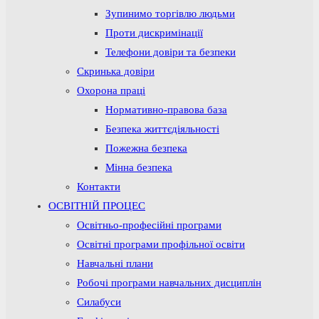
Зупинимо торгівлю людьми
Проти дискримінації
Телефони довіри та безпеки
Скринька довіри
Охорона праці
Нормативно-правова база
Безпека життєдіяльності
Пожежна безпека
Мінна безпека
Контакти
ОСВІТНІЙ ПРОЦЕС
Освітньо-професійні програми
Освітні програми профільної освіти
Навчальні плани
Робочі програми навчальних дисциплін
Силабуси