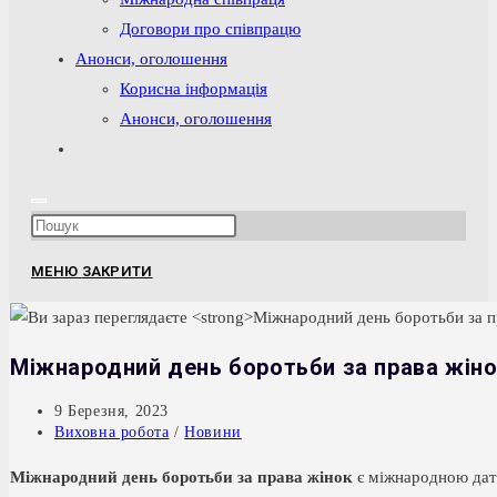
Договори про співпрацю
Анонси, оголошення
Корисна інформація
Анонси, оголошення
Перемкнути
пошук
на
Press
веб-
Escape
сайті
МЕНЮ
ЗАКРИТИ
to
close
the
Міжнародний день боротьби за права жін
search
panel.
Запис
9 Березня, 2023
опубліковано:
Категорія
Виховна робота
/
Новини
запису:
Міжнародний день боротьби за права жінок
є міжнародною дато