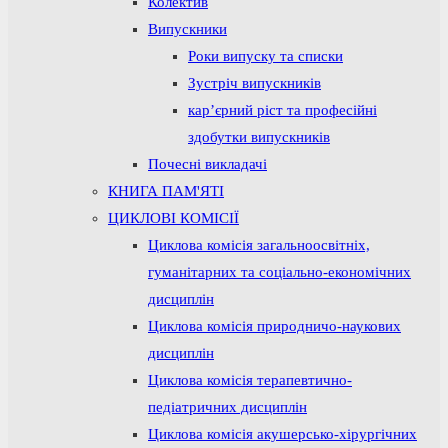
Колектив
Випускники
Роки випуску та списки
Зустріч випускників
кар’єрний ріст та професійні
здобутки випускників
Почесні викладачі
КНИГА ПАМ'ЯТІ
ЦИКЛОВІ КОМІСІЇ
Циклова комісія загальноосвітніх,
гуманітарних та соціально-економічних
дисциплін
Циклова комісія природничо-наукових
дисциплін
Циклова комісія терапевтично-
педіатричних дисциплін
Циклова комісія акушерсько-хірургічних