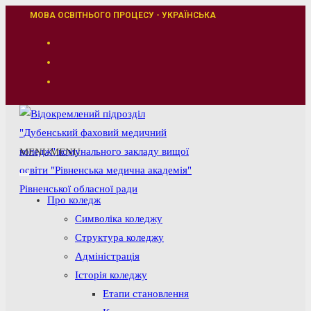
Перейти
МОВА ОСВІТНЬОГО ПРОЦЕСУ - УКРАЇНСЬКА
до
вмісту
MENU
MENU
Про коледж
Символіка коледжу
Структура коледжу
Адміністрація
Історія коледжу
Етапи становлення