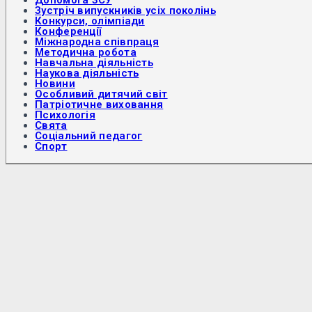
Допомога ЗСУ
Зустріч випускників усіх поколінь
Конкурси, олімпіади
Конференції
Міжнародна співпраця
Методична робота
Навчальна діяльність
Наукова діяльність
Новини
Особливий дитячий світ
Патріотичне виховання
Психологія
Свята
Соціальний педагог
Спорт