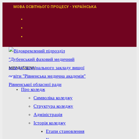
Перейти
МОВА ОСВІТНЬОГО ПРОЦЕСУ - УКРАЇНСЬКА
до
вмісту
MENU
MENU
Про коледж
Символіка коледжу
Структура коледжу
Адміністрація
Історія коледжу
Етапи становлення