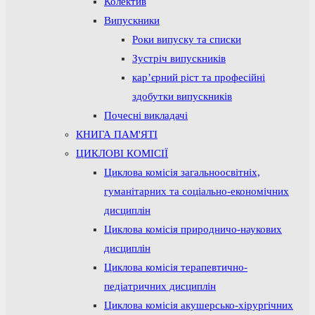
Колектив
Випускники
Роки випуску та списки
Зустріч випускників
кар’єрний ріст та професійні
здобутки випускників
Почесні викладачі
КНИГА ПАМ'ЯТІ
ЦИКЛОВІ КОМІСІЇ
Циклова комісія загальноосвітніх,
гуманітарних та соціально-економічних
дисциплін
Циклова комісія природничо-наукових
дисциплін
Циклова комісія терапевтично-
педіатричних дисциплін
Циклова комісія акушерсько-хірургічних