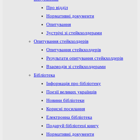
Про відділ
Нормативні документи
Опитування
Зустрічі зі стейкхолдерами
Опитування стейкхолдерів
Опитування стейкхолдерів
Результати опитування стейкхолдерів
Взаємодія зі стейкхолдерами
Бібліотека
Інформація про бібліотеку
Поезії великих українців
Новини бібліотеки
Корисні посилання
Електронна бібліотека
Подаруй бібліотеці книгу
Нормативні документи