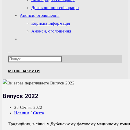
Договори про співпрацю
Анонси, оголошення
Корисна інформація
Анонси, оголошення
Перемкнути
пошук
на
Press
веб-
Escape
сайті
МЕНЮ
ЗАКРИТИ
to
close
the
Випуск 2022
search
panel.
Запис
28 Січня, 2022
опубліковано:
Категорія
Новини
/
Свята
запису:
Традиційно, в січні у Дубенському фаховому медичному коледж