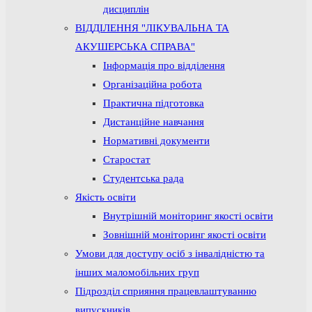
дисциплін
ВІДДІЛЕННЯ "ЛІКУВАЛЬНА ТА
АКУШЕРСЬКА СПРАВА"
Інформація про відділення
Організаційна робота
Практична підготовка
Дистанційне навчання
Нормативні документи
Старостат
Студентська рада
Якість освіти
Внутрішній моніторинг якості освіти
Зовнішній моніторинг якості освіти
Умови для доступу осіб з інвалідністю та
інших маломобільних груп
Підрозділ сприяння працевлаштуванню
випускників