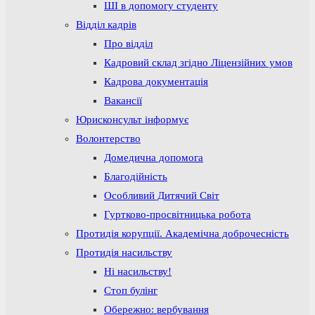
ШІ в допомогу студенту
Відділ кадрів
Про відділ
Кадровий склад згідно Ліцензійних умов
Кадрова документація
Вакансії
Юрисконсульт інформує
Волонтерство
Домедична допомога
Благодійність
Особливий Дитячий Світ
Гуртково-просвітницька робота
Протидія корупції. Академічна доброчесність
Протидія насильству
Ні насильству!
Стоп булінг
Обережно: вербування