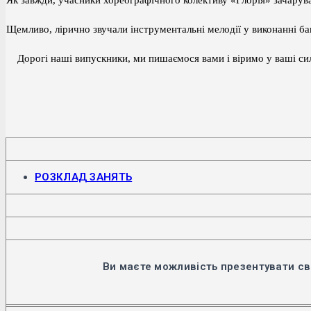
Як завжди, учасники хореографічного колективу «Глорія» зачарува
Щемливо, лірично звучали інструментальні мелодії у виконанні б
Дорогі наші випускники, ми пишаємося вами і віримо у ваші сили.
Відкриється
РОЗКЛАД ЗАНЯТЬ
в
новій
вкладці
Ви маєте можливість презентувати св