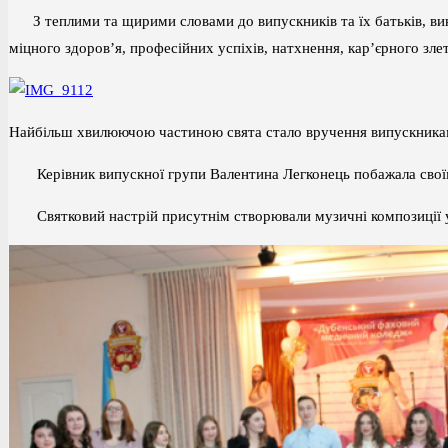
З теплими та щирими словами до випускників та їх батьків, викл
міцного здоров’я, професійних успіхів, натхнення, кар’єрного злет
Найбільш хвилюючою частиною свята стало вручення випускникам
Керівник випускної групи Валентина Легконець побажала своїм вих
Святковий настрій присутнім створювали музичні композиції у в