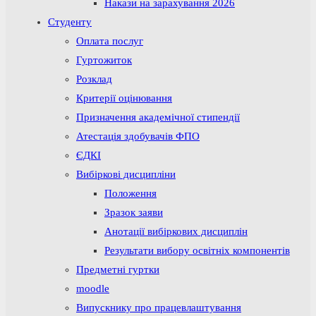
Накази на зарахування 2026
Студенту
Оплата послуг
Гуртожиток
Розклад
Критерії оцінювання
Призначення академічної стипендії
Атестація здобувачів ФПО
ЄДКІ
Вибіркові дисципліни
Положення
Зразок заяви
Анотації вибіркових дисциплін
Результати вибору освітніх компонентів
Предметні гуртки
moodle
Випускнику про працевлаштування