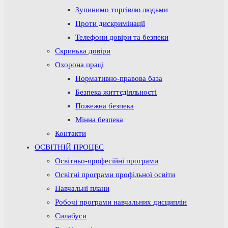
Зупинимо торгівлю людьми
Проти дискримінації
Телефони довіри та безпеки
Скринька довіри
Охорона праці
Нормативно-правова база
Безпека життєдіяльності
Пожежна безпека
Мінна безпека
Контакти
ОСВІТНІЙ ПРОЦЕС
Освітньо-професійні програми
Освітні програми профільної освіти
Навчальні плани
Робочі програми навчальних дисциплін
Силабуси