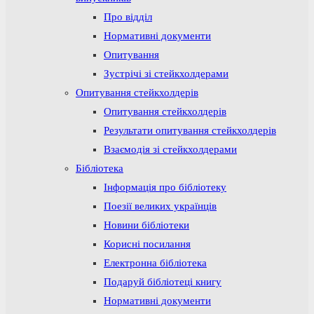
Про відділ
Нормативні документи
Опитування
Зустрічі зі стейкхолдерами
Опитування стейкхолдерів
Опитування стейкхолдерів
Результати опитування стейкхолдерів
Взаємодія зі стейкхолдерами
Бібліотека
Інформація про бібліотеку
Поезії великих українців
Новини бібліотеки
Корисні посилання
Електронна бібліотека
Подаруй бібліотеці книгу
Нормативні документи