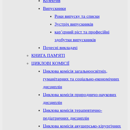
Колектив
Випускники
Роки випуску та списки
Зустріч випускників
кар’єрний ріст та професійні
здобутки випускників
Почесні викладачі
КНИГА ПАМ'ЯТІ
ЦИКЛОВІ КОМІСІЇ
Циклова комісія загальноосвітніх,
гуманітарних та соціально-економічних
дисциплін
Циклова комісія природничо-наукових
дисциплін
Циклова комісія терапевтично-
педіатричних дисциплін
Циклова комісія акушерсько-хірургічних