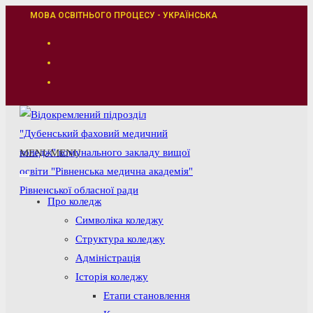
Перейти
МОВА ОСВІТНЬОГО ПРОЦЕСУ - УКРАЇНСЬКА
до
вмісту
MENU
MENU
Про коледж
Символіка коледжу
Структура коледжу
Адміністрація
Історія коледжу
Етапи становлення