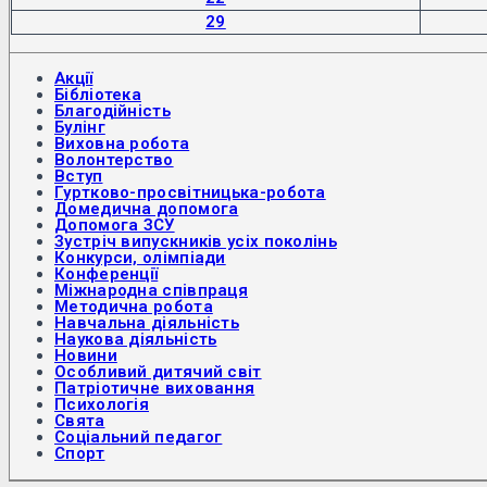
29
Акції
Бібліотека
Благодійність
Булінг
Виховна робота
Волонтерство
Вступ
Гуртково-просвітницька-робота
Домедична допомога
Допомога ЗСУ
Зустріч випускників усіх поколінь
Конкурси, олімпіади
Конференції
Міжнародна співпраця
Методична робота
Навчальна діяльність
Наукова діяльність
Новини
Особливий дитячий світ
Патріотичне виховання
Психологія
Свята
Соціальний педагог
Спорт