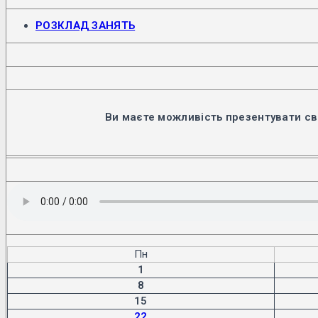
Відкриється
РОЗКЛАД ЗАНЯТЬ
в
новій
вкладці
Ви маєте можливість презентувати св
Пн
1
8
15
22