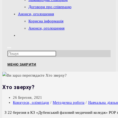
Договори про співпрацю
Анонси, оголошення
Корисна інформація
Анонси, оголошення
Перемкнути
пошук
на
Press
веб-
Escape
сайті
МЕНЮ
ЗАКРИТИ
to
close
the
Хто зверху?
search
panel.
Запис
26 Березня, 2021
опубліковано:
Категорія
Конкурси, олімпіади
/
Методична робота
/
Навчальна діяльн
запису:
З 22 березня в КЗ «Дубенський фаховий медичний коледж» РОР 