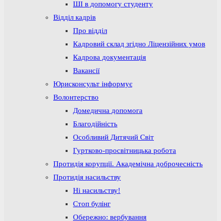
ШІ в допомогу студенту
Відділ кадрів
Про відділ
Кадровий склад згідно Ліцензійних умов
Кадрова документація
Вакансії
Юрисконсульт інформує
Волонтерство
Домедична допомога
Благодійність
Особливий Дитячий Світ
Гуртково-просвітницька робота
Протидія корупції. Академічна доброчесність
Протидія насильству
Ні насильству!
Стоп булінг
Обережно: вербування