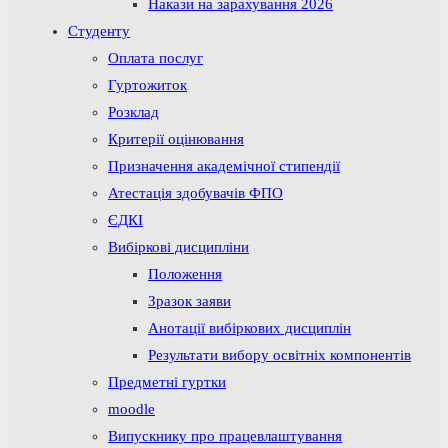
Накази на зарахування 2026
Студенту
Оплата послуг
Гуртожиток
Розклад
Критерії оцінювання
Призначення академічної стипендії
Атестація здобувачів ФПО
ЄДКІ
Вибіркові дисципліни
Положення
Зразок заяви
Анотації вибіркових дисциплін
Результати вибору освітніх компонентів
Предметні гуртки
moodle
Випускнику про працевлаштування