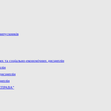
випускників
них та соціально-економічних дисциплін
плін
дисциплін
циплін
СПРАВА"