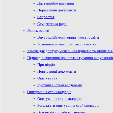
Дистанційне навчання
Нормативні документи
Старостат
Студентська рада
Якість освіти
Внутрішній моніторинг якості освіти
Зовнішній моніторинг якості освіти
Умови для доступу осіб з інвалідністю та інших м
Підрозділ сприяння працевлаштуванню випускникі
Про відділ
Нормативні документи
Опитування
Зустрічі зі стейкхолдерами
Опитування стейкхолдерів
Опитування стейкхолдерів
Результати опитування стейкхолдерів
Взаємодія зі стейкхолдерами