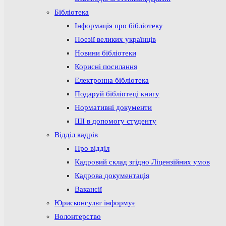
Бібліотека
Інформація про бібліотеку
Поезії великих українців
Новини бібліотеки
Корисні посилання
Електронна бібліотека
Подаруй бібліотеці книгу
Нормативні документи
ШІ в допомогу студенту
Відділ кадрів
Про відділ
Кадровий склад згідно Ліцензійних умов
Кадрова документація
Вакансії
Юрисконсульт інформує
Волонтерство