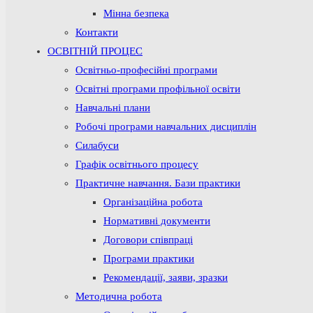
Мінна безпека
Контакти
ОСВІТНІЙ ПРОЦЕС
Освітньо-професійні програми
Освітні програми профільної освіти
Навчальні плани
Робочі програми навчальних дисциплін
Силабуси
Графік освітнього процесу
Практичне навчання. Бази практики
Організаційна робота
Нормативні документи
Договори співпраці
Програми практики
Рекомендації, заяви, зразки
Методична робота