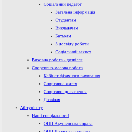
Соціальний педагог
Загальна інформація
Студентам
Викладачам
Батькам
З досвіду роботи
Соціальний захист
Виховна робота - дозвілля
Спортивно-масова робота
Кабінет фізичного виховання
Спортивне життя
Спортивні досягнення
Дозвілля
Абітурієнту
Наші спеціальності
ОПП Акушерська справа
ОПП Лікувальна справа