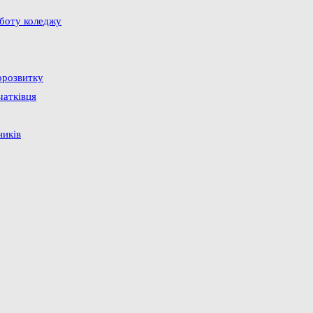
оботу коледжу
орозвитку
чатківця
ників