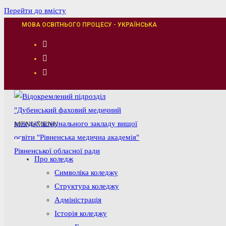
Перейти до вмісту
МОВА ОСВІТНЬОГО ПРОЦЕСУ - УКРАЇНСЬКА
MENU
MENU
Про коледж
Символіка коледжу
Структура коледжу
Адміністрація
Історія коледжу