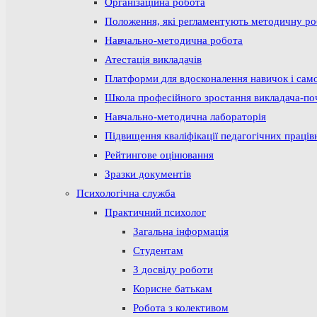
Організаційна робота
Положення, які регламентують методичну р
Навчально-методична робота
Атестація викладачів
Платформи для вдосконалення навичок і сам
Школа професійного зростання викладача-по
Навчально-методична лабораторія
Підвищення кваліфікації педагогічних праців
Рейтингове оцінювання
Зразки документів
Психологічна служба
Практичний психолог
Загальна інформація
Студентам
З досвіду роботи
Корисне батькам
Робота з колективом