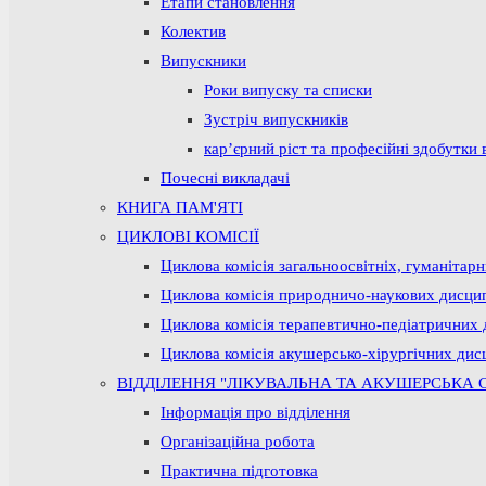
Етапи становлення
Колектив
Випускники
Роки випуску та списки
Зустріч випускників
кар’єрний ріст та професійні здобутки 
Почесні викладачі
КНИГА ПАМ'ЯТІ
ЦИКЛОВІ КОМІСІЇ
Циклова комісія загальноосвітніх, гуманітар
Циклова комісія природничо-наукових дисци
Циклова комісія терапевтично-педіатричних 
Циклова комісія акушерсько-хірургічних дис
ВІДДІЛЕННЯ "ЛІКУВАЛЬНА ТА АКУШЕРСЬКА 
Інформація про відділення
Організаційна робота
Практична підготовка