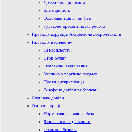
Домедична допомога
Благодійність
Особливий Дитячий Світ
Гуртково-просвітницька робота
Протидія корупції. Академічна доброчесність
Протидія насильству
Ні насильству!
Стоп булінг
Обережно: вербування
Зупинимо торгівлю людьми
Проти дискримінації
Телефони довіри та безпеки
Скринька довіри
Охорона праці
Нормативно-правова база
Безпека життєдіяльності
Пожежна безпека