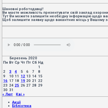
Шановні роботодавці!
Ви маєте можливість презентувати свій заклад охорони
Тут Ви можете залишити необхідну інформацію щодо вак
Щоб залишити заявку щодо вакантних місць у Вашому з
Березень 2020
Пн
Вт
Ср
Чт
Пт
Сб
Нд
1
2
3
4
5
6
7
8
9
10
11
12
13
14
15
16
17
18
19
20
21
22
23
24
25
26
27
28
29
30
31
« Лют
Кві »
Акції
Бібліотека