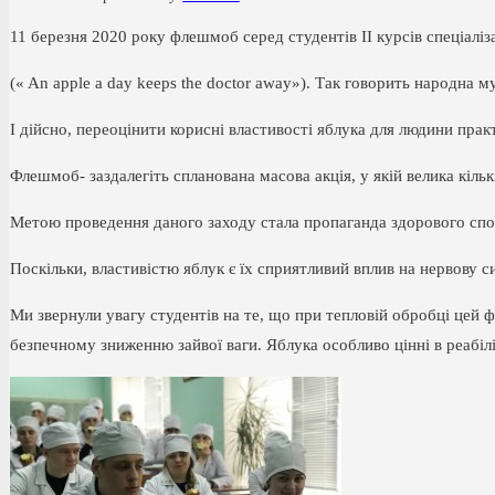
11 березня 2020 року флешмоб серед студентів ІІ курсів спеціаліза
(« An apple a day keeps the doctor away»). Так говорить народна м
І дійсно, переоцінити корисні властивості яблука для людини пра
Флешмоб- заздалегіть спланована масова акція, у якій велика кіль
Метою проведення даного заходу стала пропаганда здорового спос
Поскільки, властивістю яблук є їх сприятливий вплив на нервову 
Ми звернули увагу студентів на те, що при тепловій обробці цей 
безпечному зниженню зайвої ваги. Яблука особливо цінні в реабіл