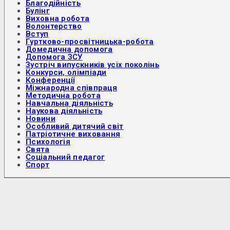
Благодійність
Булінг
Виховна робота
Волонтерство
Вступ
Гуртково-просвітницька-робота
Домедична допомога
Допомога ЗСУ
Зустріч випускників усіх поколінь
Конкурси, олімпіади
Конференції
Міжнародна співпраця
Методична робота
Навчальна діяльність
Наукова діяльність
Новини
Особливий дитячий світ
Патріотичне виховання
Психологія
Свята
Соціальний педагог
Спорт