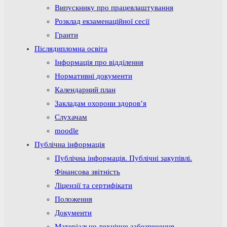
Випускнику про працевлаштування
Розклад екзаменаційної сесії
Гранти
Післядипломна освіта
Інформація про відділення
Нормативні документи
Календарний план
Закладам охорони здоров’я
Слухачам
moodle
Публічна інформація
Публічна інформація. Публічні закупівлі.
Фінансова звітність
Ліцензії та сертифікати
Положення
Документи
Матеріально-технічне забезпечення