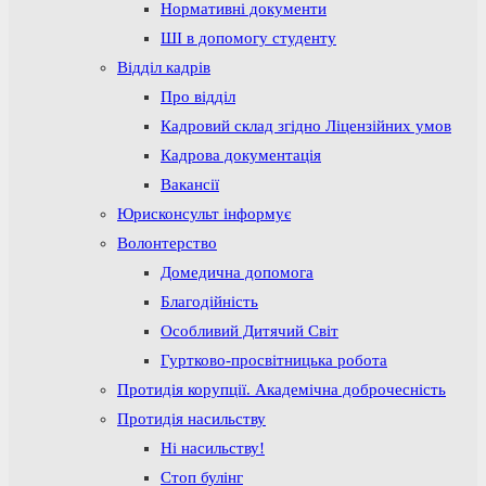
Нормативні документи
ШІ в допомогу студенту
Відділ кадрів
Про відділ
Кадровий склад згідно Ліцензійних умов
Кадрова документація
Вакансії
Юрисконсульт інформує
Волонтерство
Домедична допомога
Благодійність
Особливий Дитячий Світ
Гуртково-просвітницька робота
Протидія корупції. Академічна доброчесність
Протидія насильству
Ні насильству!
Стоп булінг