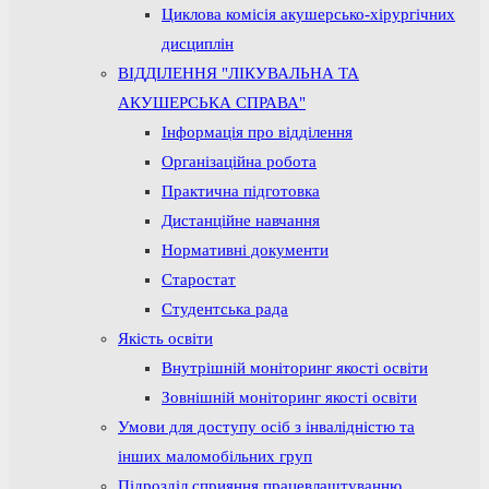
Циклова комісія акушерсько-хірургічних
дисциплін
ВІДДІЛЕННЯ "ЛІКУВАЛЬНА ТА
АКУШЕРСЬКА СПРАВА"
Інформація про відділення
Організаційна робота
Практична підготовка
Дистанційне навчання
Нормативні документи
Старостат
Студентська рада
Якість освіти
Внутрішній моніторинг якості освіти
Зовнішній моніторинг якості освіти
Умови для доступу осіб з інвалідністю та
інших маломобільних груп
Підрозділ сприяння працевлаштуванню