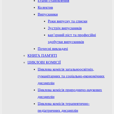
Етапи становлення
Колектив
Випускники
Роки випуску та списки
Зустріч випускників
кар’єрний ріст та професійні
здобутки випускників
Почесні викладачі
КНИГА ПАМ'ЯТІ
ЦИКЛОВІ КОМІСІЇ
Циклова комісія загальноосвітніх,
гуманітарних та соціально-економічних
дисциплін
Циклова комісія природничо-наукових
дисциплін
Циклова комісія терапевтично-
педіатричних дисциплін